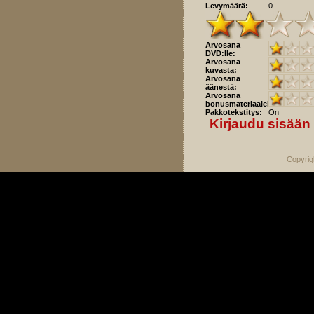
Levymäärä:
0
Arvosana
DVD:lle:
Arvosana
kuvasta:
Arvosana
äänestä:
Arvosana
bonusmateriaaleista:
Pakkotekstitys:
On
Kirjaudu sisään
Copyrig