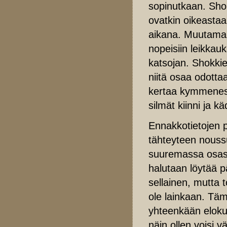
sopinutkaan. Shok
ovatkin oikeastaan
aikana. Muutaman
nopeisiin leikkau
katsojan. Shokkief
niitä osaa odotta
kertaa kymmenestä
silmät kiinni ja k
Ennakkotietojen p
tähteyteen nous
suuremassa osass
halutaan löytää p
sellainen, mutta 
ole lainkaan. Tä
yhteenkään elokuv
näin ollen voisi 