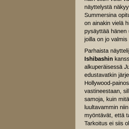
näyttelystä näkyy
Summersina opitut
on ainakin vielä h
pysäyttää hänen ura
joilla on jo valmi
Parhaista näyttel
Ishibashin
kanss
alkuperäisessä
J
edustavatkin järj
Hollywood-painos 
vastineestaan, sil
samoja, kuin mit
luultavammin niin 
myöntävät, että t
Tarkoitus ei siis