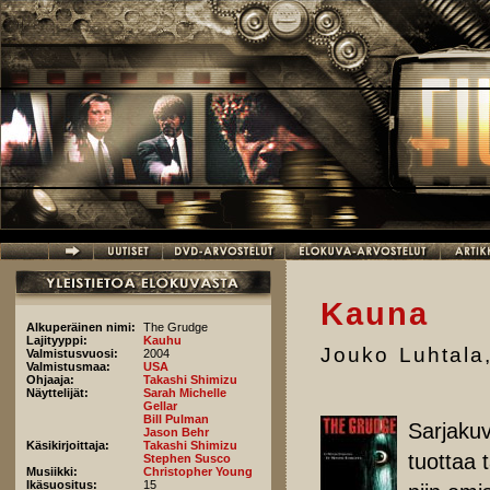
Hyppää pääsisältöön
Kauna
Alkuperäinen nimi:
The Grudge
Lajityyppi:
Kauhu
Jouko Luhtala
Valmistusvuosi:
2004
Valmistusmaa:
USA
Ohjaaja:
Takashi Shimizu
Näyttelijät:
Sarah Michelle
Gellar
Bill Pulman
Sarjakuv
Jason Behr
Käsikirjoittaja:
Takashi Shimizu
tuottaa 
Stephen Susco
Musiikki:
Christopher Young
Ikäsuositus:
15