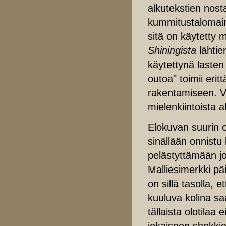
alkutekstien nost
kummitustalomaine
sitä on käytetty 
Shiningista
lähti
käytettynä lasten 
outoa" toimii eri
rakentamiseen. Va
mielenkiintoista 
Elokuvan suurin 
sinällään onnistu
pelästyttämään jo
Malliesimerkki p
on sillä tasolla, e
kuuluva kolina sa
tällaista olotila
jokaiseen shokkie