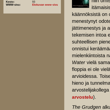
niin omi
Kesto:
93
WWW-sivu:
Elokuvan www-sivu
itämaisi
käännöksistä on o
menestynyt odote
jättimenestys ja 
tekemisen intoa 
suhteellisen piene
onnistui keräämää
mielenkiintoista
Water
vielä sama
floppia ei ole vie
arvioidessa. Tois
hieno ja tunnelma
arvostelijakolleg
).
arvostelu
The Grudgen
alk