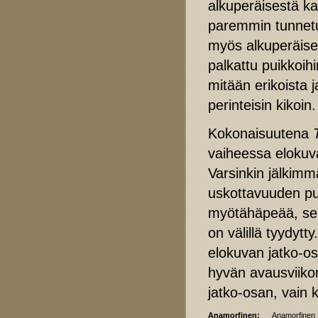
alkuperäisestä kai
paremmin tunnetu
myös alkuperäis
palkattu puikkoihi
mitään erikoista 
perinteisin kikoin.
Kokonaisuutena
vaiheessa elokuv
Varsinkin jälkimm
uskottavuuden puu
myötähäpeää, sen 
on välillä tyydytt
elokuvan jatko-osa
hyvän avausviiko
jatko-osan, vain
Anamorfinen:
Anamorfinen