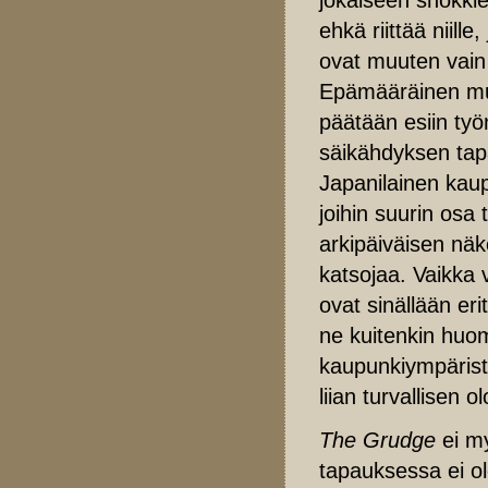
ehkä riittää niill
ovat muuten vain h
Epämääräinen mus
päätään esiin työ
säikähdyksen tap
Japanilainen kau
joihin suurin osa 
arkipäiväisen nä
katsojaa. Vaikka v
ovat sinällään eri
ne kuitenkin huom
kaupunkiympärist
liian turvallisen ol
The Grudge
ei m
tapauksessa ei ole