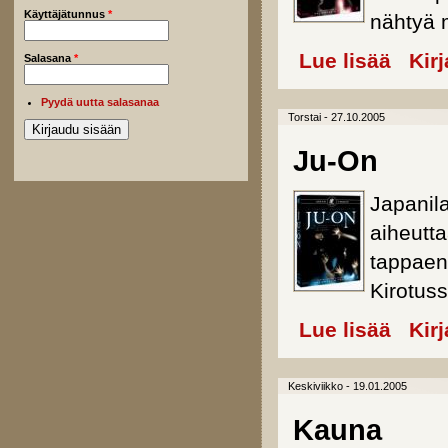
Käyttäjätunnus
*
nähtyä m
Lue lisää
about Ju-
Kir
Salasana
*
Pyydä uutta salasanaa
Torstai - 27.10.2005
Ju-On
Japanil
aiheutt
tappaen
Kirotuss
Lue lisää
about Ju-
Kir
Keskiviikko - 19.01.2005
Kauna