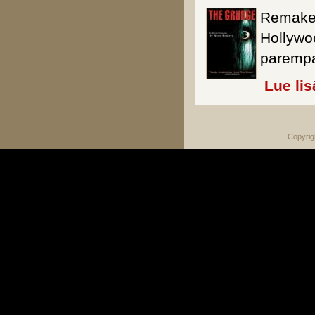
Remake-
Hollywo
parempa
Lue lis
Copyrig