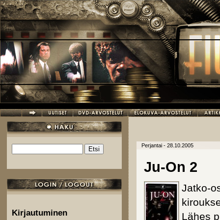
Hyppää pääsisältöön
Perjantai - 28.10.2005
Etsi
Hakulomake
Ju-On 2
Jatko-os
kiroukse
Kirjautuminen
Lähes p