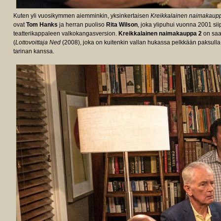
Kuten yli vuosikymmen aiemminkin, yksinkertaisen
Kreikkalainen naimakaup
ovat
Tom Hanks
ja herran puoliso
Rita Wilson
, joka ylipuhui vuonna 2001 s
teatterikappaleen valkokangasversion.
Kreikkalainen naimakauppa 2
on saa
(
Lottovoittaja Ned
(2008), joka on kuitenkin vallan hukassa pelkkään paksulla a
tarinan kanssa.