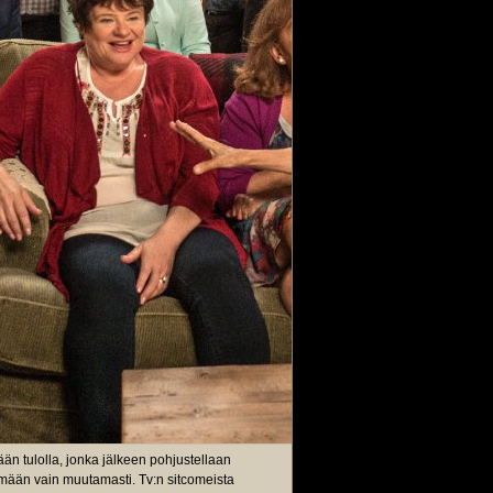
än tulolla, jonka jälkeen pohjustellaan
ämään vain muutamasti. Tv:n sitcomeista