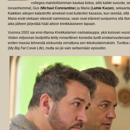
collegea mahdollisimman kaukaa kotoa, sillä kaikki suvusta, sedä
isovanhemmat, Gus (
Michael Constantine
) ja Maria (
Lainie Kazan
), sekaant
Kaikkien aikojen katastrofin ainekset ovat kuitenkin kasassa, kun selviää, että 
Maria eivät olekaan oikeasti naimisissa, vaan ovat eläneet susiparina sitä it
aika jälleen järjestää häät aitoon kreikkalaiseen tapaan.
Vuonna 2002 sai ensi-iltansa
Kreikkalainen naimakauppa
, yksi kuluvan vuos
Viiden miljoonan budjetilla tehty romanttinen komedia tuotti enskarivuotenaan 
eniten massia tehneistä elokuvista verrattuna sen tekokustannuksiin. Tuottoa 
(
My Big Fat Creek Life
), mutta se jäi vain seitsemään episodiin.