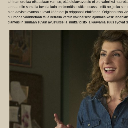
tohinan erottaa oikeastaan vain se, että elokuvaversio ei ole valmiiksi naurett
tarinaa niin samalla tavalla kuin ensimmäisessäkin osassa, että ne, jotka s
pian aavistelevansa tulevat käänteet jo reippaasti etukäteen. Originaalissa vi
huumoria väännetään tällä kerralla varsin väkinäisesti ajamalla keskushenkilö
tilanteisiin suulaan suvun avustuksella, mutta toisto ja kaavamaisuus syöv