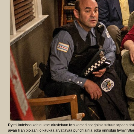
Rytmi kateissa kohtaukset alustetaan tv:n komediasarjoista tuttuun tapaan sisä
aivan liian pitkään jo kaukaa arvattavaa punchlainia, joka onnistuu hymyilytt