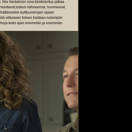
u. Nia Vardalosin oma käsikirjoitus jatkaa
en muistavat joskus nähneensä, huomaavat
ehättäneiden kulttuurierojen sijaan
itä alituiseen toinen toistaan nolompiin
ät tehoja koko ajan enemmän ja enemmän.