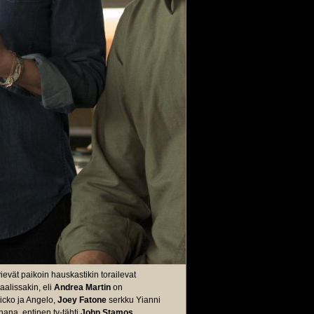
evät paikoin hauskastikin torailevat
aalissakin, eli
Andrea Martin
on
icko ja Angelo,
Joey Fatone
serkku Yianni
nana, entinen tv-tähti
John Stamos