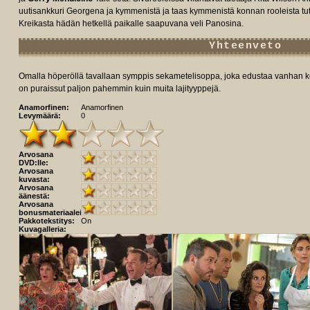
uutisankkuri Georgena ja kymmenistä ja taas kymmenistä konnan rooleista tu
Kreikasta hädän hetkellä paikalle saapuvana veli Panosina.
Yhteenveto
Omalla höperöllä tavallaan symppis sekametelisoppa, joka edustaa vanhan
on puraissut paljon pahemmin kuin muita lajityyppejä.
Anamorfinen:
Anamorfinen
Levymäärä:
0
Arvosana
DVD:lle:
Arvosana
kuvasta:
Arvosana
äänestä:
Arvosana
bonusmateriaaleista:
Pakkotekstitys:
On
Kuvagalleria: