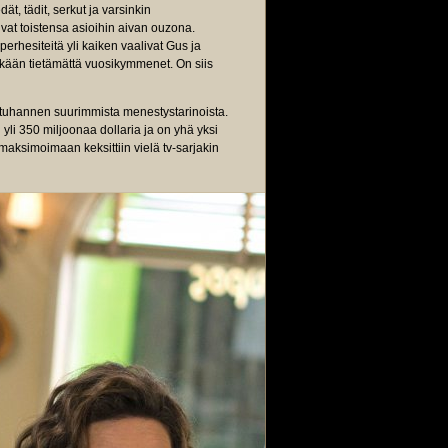
t, tädit, serkut ja varsinkin
uvat toistensa asioihin aivan ouzona.
perhesiteitä yli kaiken vaalivat Gus ja
sekään tietämättä vuosikymmenet. On siis
ituhannen suurimmista menestystarinoista.
yli 350 miljoonaa dollaria ja on yhä yksi
maksimoimaan keksittiin vielä tv-sarjakin