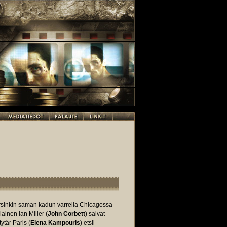
 varsinkin saman kadun varrella Chicagossa
lainen Ian Miller (
John Corbett
) saivat
tär Paris (
Elena Kampouris
) etsii