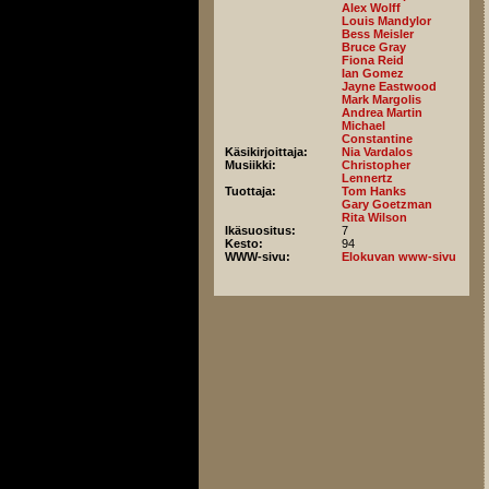
Alex Wolff
Louis Mandylor
Bess Meisler
Bruce Gray
Fiona Reid
Ian Gomez
Jayne Eastwood
Mark Margolis
Andrea Martin
Michael
Constantine
Käsikirjoittaja:
Nia Vardalos
Musiikki:
Christopher
Lennertz
Tuottaja:
Tom Hanks
Gary Goetzman
Rita Wilson
Ikäsuositus:
7
Kesto:
94
WWW-sivu:
Elokuvan www-sivu