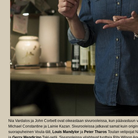
Nia Vardalos ja John Corbett ovat oikeastaan sivurooleissa, kun päävastuun vi
Michael Constantine ja Lainie Kazan. Sivurooleissa jatkavat samat kuin origin
suorapuheinen Voula-täti,
Louis Mandylor
ja
Peter Tharos
Toulan velipojat N
ja
Gerry Mendicino
Taki-setä. Sivurooleissa vilahtavat tuottaja Rita Wilson An