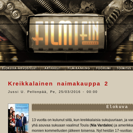
Kreikkalainen naimakauppa 2
Jussi U. Pellonpää
,
Pe, 25/03/2016 - 00:00
Elokuva
13 vuotta on kulunut siitä, kun kreikkalaisia sukujuuriaan, ja
yhä asuvaa sukuaan vaalinut Toula (
Nia Vardalos
) ja amerikka
monien kommellusten jälkeen toisensa. Nyt heidän 17-vuotias ty