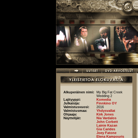
Hyppää pääsisältöön
Alkuperäinen nimi:
My Big Fat Creek
Wedding 2
Lajityyppi:
Komedia
Julkaisija:
Finnkino OY
Valmistusvuosi:
2016
Valmistusmaa:
Yhdysvallat
Ohjaaja:
Kirk Jones
Näyttelijät:
Nia Vardalos
John Corbett
Lainie Kazan
Gia Carides
Joey Fatone
Elena Kampouris