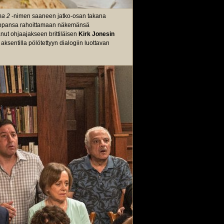
pa 2
-nimen saaneen jatko-osan takana
iippansa rahoittamaan näkemänsä
nut ohjaajakseen brittiläisen
Kirk Jonesin
ksentilla pölötettyyn dialogiin luottavan