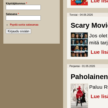
Lue lis
Käyttäjätunnus
*
Salasana
*
Torstai - 04.06.2026
Scary Movi
Pyydä uutta salasanaa
Jos ole
mitä tarj
Lue lis
Perjantai - 01.05.2026
Paholainen
Paluu R
Lue lis