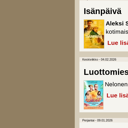
Isänpäivä
Aleksi
kotimai
Lue lis
Keskiviikko - 04.02.2026
Luottomies
Nelonen 
Lue lis
Perjantai - 09.01.2026