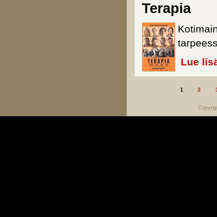
Terapia
Kotimai
tarpeess
Lue lis
1
2
Sivut
Copyrig