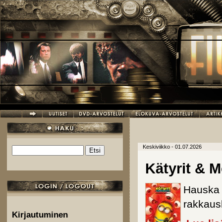
Hyppää pääsisältöön
Keskiviikko - 01.07.2026
Etsi
Hakulomake
Kätyrit & M
Hauska 
rakkausk
Kirjautuminen