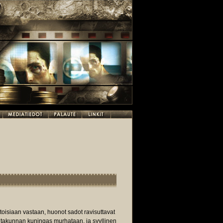
oisiaan vastaan, huonot sadot ravisuttavat
ltakunnan kuningas murhataan, ja syyllinen