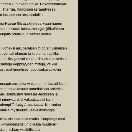
menneen kuninkaan poika. Pakomatkallaan
n, Therrun. Kaaoksen kerääntyessä
n tasapainon restaurointiin.
aaja
Hayao Miyazakin
teos, vaan hänen
a maineikkaan tarinankertojan jälkeläinen.
perijältä odota kuin samaa laatua.
 juoneksi alkuperäisen trilogian viimeisen
 pyörivät elämän ja kuoleman välillä.
äisiksi ja ovat vaikeasti samaistuttavissa.
n samoja eeppisyyden mittoja, vaikka
sti mahtipontiset nuotit kaikuvat kovin
maagisuus, joka viettelee niin lapset kuin
etynlainen vakavuus annettakoon anteeksi.
aru sormusten herrasta
-teokseen ja
pimeyttä yhtä vakuuttavasti kuin
n aiempi
Tulikärpästen hauta
. Kerrontaa
ömille mysteeriksi jäävä mytologia.
oissa
visuaaliselta osalta. Kaupungit ovat
ti, kuvasommittelun ollessa muutenkin
kei mistään yksilöllisestä