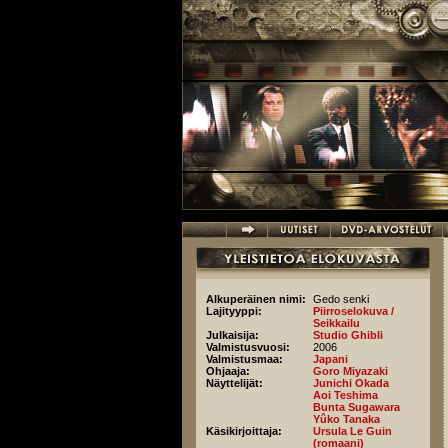
Hyppää pääsisältöön
Alkuperäinen nimi:
Gedo senki
Lajityyppi:
Piirroselokuva /
Seikkailu
Julkaisija:
Studio Ghibli
Valmistusvuosi:
2006
Valmistusmaa:
Japani
Ohjaaja:
Goro Miyazaki
Näyttelijät:
Junichi Okada
Aoi Teshima
Bunta Sugawara
Yûko Tanaka
Käsikirjoittaja:
Ursula Le Guin
(romaani)