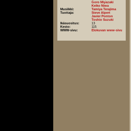
Goro Miyazaki
Keiko Niwa
Musiikki:
Tamiya Terajima
Tuottaja:
Steve Alpert
Javier Ponton
Toshio Suzuki
Ikäsuositus:
13
Kesto:
115
WWW-sivu:
Elokuvan www-sivu