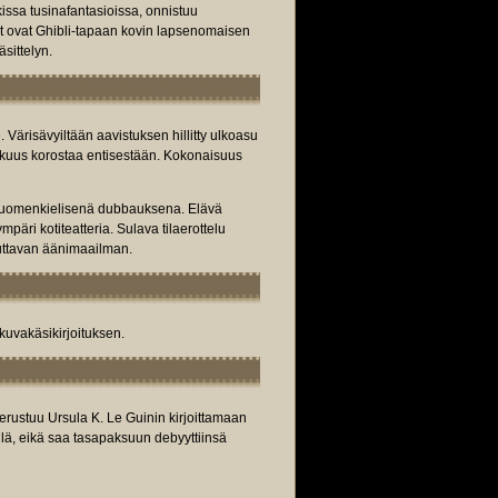
issa tusinafantasioissa, onnistuu
t ovat Ghibli-tapaan kovin lapsenomaisen
sittelyn.
. Värisävyiltään aavistuksen hillitty ulkoasu
arkkuus korostaa entisestään. Kokonaisuus
ä suomenkielisenä dubbauksena. Elävä
mpäri kotiteatteria. Sulava tilaerottelu
uttavan äänimaailman.
kuvakäsikirjoituksen.
rustuu Ursula K. Le Guinin kirjoittamaan
lä, eikä saa tasapaksuun debyyttiinsä