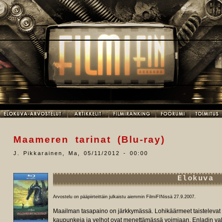
Maameren tarinat (Blu-ray)
J. Pikkarainen
,
Ma, 05/11/2012 - 00:00
Elokuva
Arvostelu on pääpiirteittäin julkaistu aiemmin FilmiFINissä 27.9.2007.
Maailman tasapaino on järkkymässä. Lohikäärmeet taistelevat t
kaupunkeja ja velhot ovat menettämässä voimiaan. Enladin va