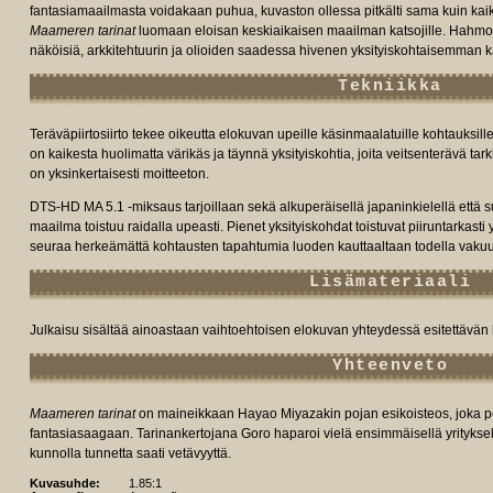
fantasiamaailmasta voidakaan puhua, kuvaston ollessa pitkälti sama kuin kaik
Maameren tarinat
luomaan eloisan keskiaikaisen maailman katsojille. Hahmo
näköisiä, arkkitehtuurin ja olioiden saadessa hivenen yksityiskohtaisemman kä
Tekniikka
Teräväpiirtosiirto tekee oikeutta elokuvan upeille käsinmaalatuille kohtauksille
on kaikesta huolimatta värikäs ja täynnä yksityiskohtia, joita veitsenterävä t
on yksinkertaisesti moitteeton.
DTS-HD MA 5.1 -miksaus tarjoillaan sekä alkuperäisellä japaninkielellä ett
maailma toistuu raidalla upeasti. Pienet yksityiskohdat toistuvat piiruntarkasti y
seuraa herkeämättä kohtausten tapahtumia luoden kauttaaltaan todella vaku
Lisämateriaali
Julkaisu sisältää ainoastaan vaihtoehtoisen elokuvan yhteydessä esitettävän 
Yhteenveto
Maameren tarinat
on maineikkaan Hayao Miyazakin pojan esikoisteos, joka pe
fantasiasaagaan. Tarinankertojana Goro haparoi vielä ensimmäisellä yrityksel
kunnolla tunnetta saati vetävyyttä.
Kuvasuhde:
1.85:1