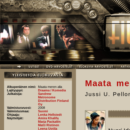
Hyppää pääsisältöön
Maata me
Alkuperäinen nimi:
Maata meren alla
Lajityyppi:
Draama / Komedia
Jussi U. Pell
Julkaisija:
Sandrew
Metronome
Distribution Finland
Oy
Valmistusvuosi:
2008
Valmistusmaa:
Suomi
Ohjaaja:
Lenka Hellstedt
Näyttelijät:
Amira Khalifa
Marja Packalén
Matti Ristinen
Leena Uotila