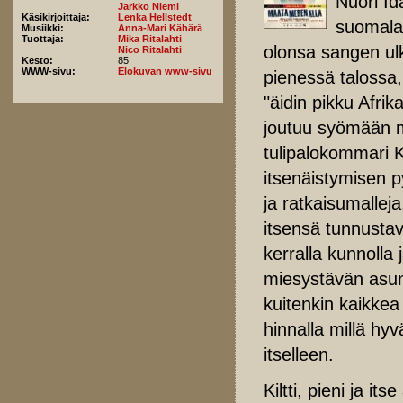
Nuori Id
Jarkko Niemi
Käsikirjoittaja:
Lenka Hellstedt
suomalai
Musiikki:
Anna-Mari Kähärä
Tuottaja:
Mika Ritalahti
olonsa sangen ulk
Nico Ritalahti
Kesto:
85
WWW-sivu:
Elokuvan www-sivu
pienessä talossa,
"äidin pikku Afrik
joutuu syömään m
tulipalokommari K
itsenäistymisen p
ja ratkaisumalle
itsensä tunnustav
kerralla kunnolla
miesystävän asun
kuitenkin kaikkea
hinnalla millä hy
itselleen.
Kiltti, pieni ja i