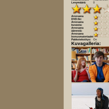
Levymäärä:
0
Arvosana
DVD:lle:
Arvosana
kuvasta:
Arvosana
äänestä:
Arvosana
bonusmateriaaleista:
Pakkotekstitys:
On
Kuvagalleria: