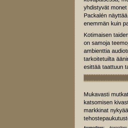
yhdistyvät monet a
Packalén näyttää,
enemmän kuin pa
Kotimaisen taidem
on samoja teemoja
ambienttia audiotr
tarkoitetuilta ää
esittää taattuun
Mukavasti mutkat
katsomisen kivas
markkinat nykyään
tehostepaukutust
Anamorfinen:
Anamorfinen