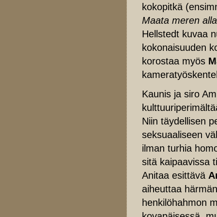
kokopitkä (ensimm
Maata meren alla
Hellstedt kuvaa nu
kokonaisuuden kok
korostaa myös
M
kameratyöskentel
Kaunis ja siro Ami
kulttuuriperimältä
Niin täydellisen 
seksuaaliseen väh
ilman turhia hom
sitä kaipaavissa 
Anitaa esittävä
A
aiheuttaa härmän 
henkilöhahmon ma
kovapäisessä, mu