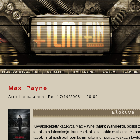
Max Payne
Arto Lappalainen
,
Pe, 17/10/2008 - 00:00
Elokuva
Kovaksikeitetty katukyttä Max Payne (
Mark Wahlberg
), poliisi
tehokkain lainvalvoja, kunnes rikoksista pahin osui omalle koh
tapettiin julmasti perheen kotiin, eikä murhaajaa koskaan löydet