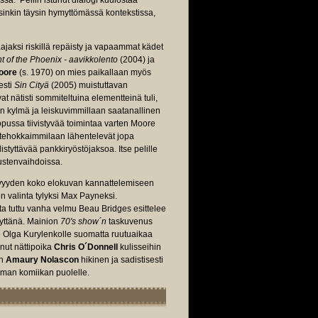
sa. Peliin istunut dialogi kuulostaa
arsinkin täysin hymyttömässä kontekstissa,
ajaksi riskillä repäisty ja vapaammat kädet
ht of the Phoenix - aavikkolento
(2004) ja
oore
(s. 1970) on mies paikallaan myös
esti
Sin Cityä
(2005) muistuttavan
vat nätisti sommiteltuina elementteinä tuli,
n kylmä ja leiskuvimmillaan saatanallinen
lopussa tiivistyvää toimintaa varten Moore
a tehokkaimmilaan lähentelevät jopa
istyttävää pankkiryöstöjaksoa. Itse pelille
ustenvaihdoissa.
ttävyyden koko elokuvan kannattelemiseen
 valinta tylyksi Max Payneksi.
ta tuttu vanha velmu Beau Bridges esittelee
kyttänä. Mainion
70's show´n
taskuvenus
le Olga Kurylenkolle suomatta ruutuaikaa
nut nättipoika
Chris O´Donnell
kulisseihin
un
Amaury Nolascon
hikinen ja sadistisesti
oman komiikan puolelle.