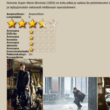
Nolosta
Super Mario Brosista
(1993) on tultu pitkä ja vaikea tie pelielokuvie
ja lajityypissään vakavasti otettavaan saavutukseen.
Anamorfinen:
Anamorfinen
Levymäärä:
0
Arvosana
DVD:lle:
Arvosana
kuvasta:
Arvosana
äänestä:
Arvosana
bonusmateriaaleista:
Pakkotekstitys:
On
Kuvagalleria: