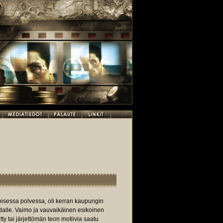
 toisessa polvessa, oli kerran kaupungin
dalle. Vaimo ja vauvaikäinen esikoinen
ty tai järjettömän teon motiivia saatu