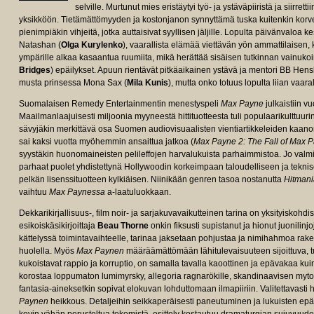
selville. Murtunut mies eristäytyi työ- ja ystäväpiiristä ja siirr
yksikköön. Tietämättömyyden ja kostonjanon synnyttämä tuska kuitenkin kor
pienimpiäkin vihjeitä, jotka auttaisivat syyllisen jäljille. Lopulta päivänvaloa 
Natashan (
Olga Kurylenko
), vaarallista elämää viettävän yön ammattilaisen,
ympärille alkaa kasaantua ruumiita, mikä herättää sisäisen tutkinnan vainuko
Bridges
) epäilykset. Apuun rientävät pitkäaikainen ystävä ja mentori BB Hens
musta prinsessa Mona Sax (
Mila Kunis
), mutta onko totuus lopulta liian vaar
Suomalaisen Remedy Entertainmentin menestyspeli
Max Payne
julkaistiin v
Maailmanlaajuisesti miljoonia myyneestä hittituotteesta tuli populaarikulttuurin 
sävyjäkin merkittävä osa Suomen audiovisuaalisten vientiartikkeleiden kaanoni
sai kaksi vuotta myöhemmin ansaittua jatkoa (
Max Payne 2: The Fall of Max 
syystäkin huonomaineisten pelileffojen harvalukuista parhaimmistoa. Jo valm
parhaat puolet yhdistettynä Hollywoodin korkeimpaan taloudelliseen ja teknis
pelkän lisenssituotteen kylkiäisen. Niinikään genren tasoa nostanutta
Hitmani
vaihtuu
Max Paynessa
a-laatuluokkaan.
Dekkarikirjallisuus-, film noir- ja sarjakuvavaikutteinen tarina on yksityiskohdi
esikoiskäsikirjoittaja
Beau Thorne
onkin fiksusti supistanut ja hionut juonilinj
kättelyssä toimintavaihteelle, tarinaa jaksetaan pohjustaa ja nimihahmoa rake
huolella. Myös
Max Paynen
määräämättömään lähitulevaisuuteen sijoittuva, 
kukoistavat rappio ja korruptio, on samalla tavalla kaoottinen ja epävakaa
korostaa loppumaton lumimyrsky, allegoria ragnarökille, skandinaavisen myto
fantasia-aineksetkin sopivat elokuvan lohduttomaan ilmapiiriin. Valitettavasti
Paynen
heikkous. Detaljeihin seikkaperäisesti paneutuminen ja lukuisten epäol