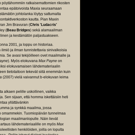
ettiin pöytähommiin ratkaisemattomien rikosten
ventaa epätoivoista Maxia seuraamaan
kestämätön johtolanka löytyy sattumalta
 kontaktiverkoston kautta. Pian Maxin
iran Jim Bravuran (
Chris 'Ludacris'
ley (
Beau Bridges
) sekä alamaailman
allinen ja kestämätön paljastuakseen.
uonna 2001, ja loppu on historiaa.
ilmiö ja ilman tunnistettavia sinivalkoisia
a. Se avasi tekijöilleen ovet maailmalle ja
Payne
). Myös elokuvana
Max Payne
on
iiksi elokuvamaisen lähdemateriaalin
een tietotaitoon tekevät siitä enemmän kuin
a
(2007) vielä vaivannut b-elokuvan leima
sta alkaen pelille uskollinen, vaikka
oja. Sen sijaan, että homma iskettäisiin heti
ntaa yllättävänkin
tumma ja synkkä maailma, jossa
 kuin omammekin. Tuomiopäivän tunnelmaa
logian maailmanlopulle. Näin lievät
 hartaus lähdemateriaalille on myös
Max
eellisten henkilöiden, joilla on lopulta