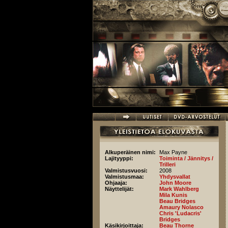
Hyppää pääsisältöön
Alkuperäinen nimi:
Max Payne
Lajityyppi:
Toiminta / Jännitys /
Trilleri
Valmistusvuosi:
2008
Valmistusmaa:
Yhdysvallat
Ohjaaja:
John Moore
Näyttelijät:
Mark Wahlberg
Mila Kunis
Beau Bridges
Amaury Nolasco
Chris 'Ludacris'
Bridges
Käsikirjoittaja:
Beau Thorne