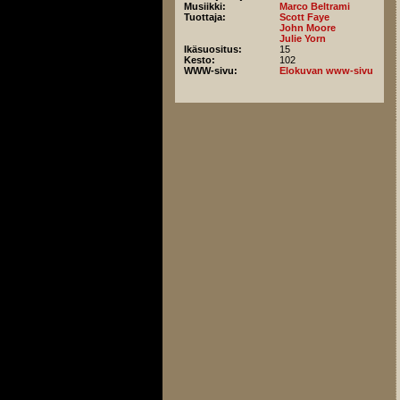
Musiikki:
Marco Beltrami
Tuottaja:
Scott Faye
John Moore
Julie Yorn
Ikäsuositus:
15
Kesto:
102
WWW-sivu:
Elokuvan www-sivu