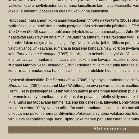
kovin vähän perusteltua tekemistä, esittely kostautuu dramaturgian sujuvuudes
valkokankaalla näyttelijöiden lausumana kiusallisen kornilta ja kliseiseltä, v
joka olisi kaivannut osakseen edes hiukan vinoa sarkasmia.
Hulppeasti maksaneen korkeajännitysactionin
Vihollisen keskellä
(2001) ohja
tyylikkäisiin, alkuperäisten rinnalla pystyssä päin seisoneisiin päivityksiin
Flig
The Omen
(2006) saanut irlantilainen lyhytelokuva- ja mainosohjaaja
John M
haastavan
Max Paynen
ohjaimiin. Visualistina tunnettu herra rakentaa tyylillis
betoniviidakon näkymät laajoista ja näyttävistä kuvista, joihin fiiliksen puhalta
valot ja varjot. Uhkaavana, rumana ja likaisena kohoava New York on hyytävä
kuin
Paholaisen asianajajan
(1997) finaali, ilman belsebubia kylläkin. Vasta 
ehtii virittää vain muutaman, mutta sitäkin tiukemman kovapanostuksen, jotk
Michael Mannin
Heat - ajojahdin
(1995) edelleen millä mittapuulla tahansa äll
kumarretaan muutamissa harkituissa bullet time -efektein hidastetuissa lauka
Kyntensä viimeistään
The Departedissa
(2006) näyttänyt ja hartioidensa rii
Shooterissa
(2007) osoittanut Mark Wahlberg on oiva ja varman karismaattinen
Harmillisesti pikkuvejensä
Jeffin
varjoon jäänyt ja enemmän television puolel
harvemmin nähtyä puoltaan turvallisuusalan privaattipuolelle siirtyneenä ex-
Mila Kunis jää tappavana femme fatalena kuriositeetiksi, tulevalle Bond-tytöl
senkään vertaa. Yllätysvetona nähdään vanhennuttuaan uskottavuutta hankki
piiloutuvana pukumiehenä ja ylilyöntinä
Pako
-sarjan yhtenä vakikasvona tut
virnuileva sekopäätappaja Jack Lupino, joka menee pahuudessaan jo tahatt
Yhteenveto