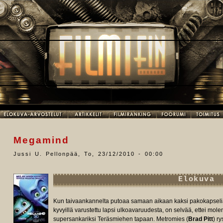
Megamind
Jussi U. Pellonpää
,
To, 23/12/2010 - 00:00
Elokuva
Kun taivaankannelta putoaa samaan aikaan kaksi pakokapselia 
kyvyillä varustettu lapsi ulkoavaruudesta, on selvää, ettei molemm
supersankariksi Teräsmiehen tapaan. Metromies (
Brad Pitt
) r