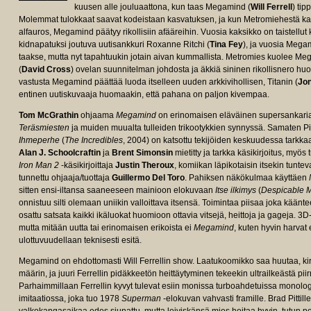
kuusen alle jouluaattona, kun taas Megamind (
Will Ferrell
) tip
Molemmat tulokkaat saavat kodeistaan kasvatuksen, ja kun Metromiehestä k
alfauros, Megamind päätyy rikollisiin afääreihin. Vuosia kaksikko on taistellu
kidnapatuksi joutuva uutisankkuri Roxanne Ritchi (
Tina Fey
), ja vuosia Mega
taakse, mutta nyt tapahtuukin jotain aivan kummallista. Metromies kuolee M
(
David Cross
) ovelan suunnitelman johdosta ja äkkiä sininen rikollisnero h
vastusta Megamind päättää luoda itselleen uuden arkkivihollisen, Titanin (
Jon
entinen uutiskuvaaja huomaakin, että pahana on paljon kivempaa.
Tom McGrathin
ohjaama
Megamind
on erinomaisen eläväinen supersankarian
Teräsmiesten
ja muiden muualta tulleiden trikootykkien synnyssä. Samaten P
Ihmeperhe
(
The Incredibles
, 2004) on katsottu tekijöiden keskuudessa tarkka
Alan J. Schoolcraftin
ja
Brent Simonsin
mietitty ja tarkka käsikirjoitus, myö
Iron Man 2
-käsikirjoittaja
Justin Theroux
, komiikan läpikotaisin itsekin tunte
tunnettu ohjaaja/tuottaja
Guillermo Del Toro
. Pahiksen näkökulmaa käyttäen
sitten ensi-iltansa saaneeseen mainioon elokuvaan
Itse ilkimys
(
Despicable 
onnistuu silti olemaan uniikin valloittava itsensä. Toimintaa piisaa joka käänt
osattu satsata kaikki ikäluokat huomioon ottavia vitsejä, heittoja ja gageja. 3D
mutta mitään uutta tai erinomaisen erikoista ei
Megamind
, kuten hyvin harvat
ulottuvuudellaan teknisesti esitä.
Megamind on ehdottomasti Will Ferrellin show. Laatukoomikko saa huutaa, kirku
määrin, ja juuri Ferrellin pidäkkeetön heittäytyminen tekeekin ultrailkeästä pi
Parhaimmillaan Ferrellin kyvyt tulevat esiin monissa turboahdetuissa monolo
imitaatiossa, joka tuo 1978
Superman
-elokuvan vahvasti framille. Brad Pittil