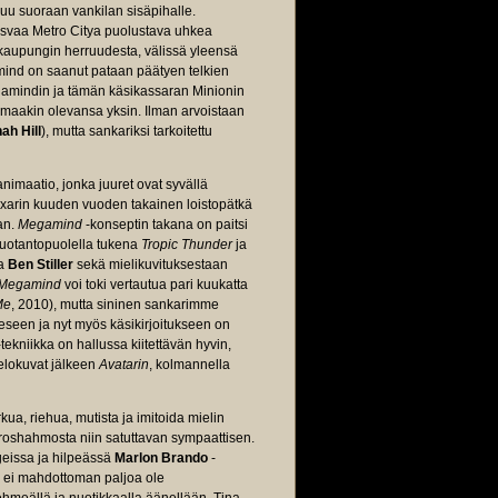
puu suoraan vankilan sisäpihalle.
asvaa Metro Citya puolustava uhkea
t kaupungin herruudesta, välissä yleensä
mind on saanut pataan päätyen telkien
egamindin ja tämän käsikassaran Minionin
uomaakin olevansa yksin. Ilman arvoistaan
ah Hill
), mutta sankariksi tarkoitettu
imaatio, jonka juuret ovat syvällä
ixarin kuuden vuoden takainen loistopätkä
an.
Megamind
-konseptin takana on paitsi
s tuotantopuolella tukena
Tropic Thunder
ja
va
Ben Stiller
sekä mielikuvituksestaan
Megamind
voi toki vertautua pari kuukatta
Me
, 2010), mutta sininen sankarimme
eeseen ja nyt myös käsikirjoitukseen on
-tekniikka on hallussa kiitettävän hyvin,
 elokuvat jälkeen
Avatarin
, kolmannella
a, riehua, mutista ja imitoida mielin
irroshahmosta niin satuttavan sympaattisen.
geissa ja hilpeässä
Marlon Brando
-
le ei mahdottoman paljoa ole