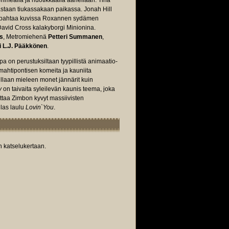
ehmeällä ja nuotikkaalla äänellään. Tina
astaan tiukassakaan paikassa. Jonah Hill
r piipahtaa kuvissa Roxannen sydämen
David Cross kalakyborgi Minionina.
s
, Metromiehenä
Petteri Summanen
,
i L.J. Pääkkönen
.
a on perustuksiltaan tyypillistä animaatio-
 mahtipontisen komeita ja kauniita
illaan mieleen monet jännärit kuin
y
on taivaita syleilevän kaunis teema, joka
ittaa Zimbon kyvyt massiivisten
las laulu
Lovin`You
.
n katselukertaan.