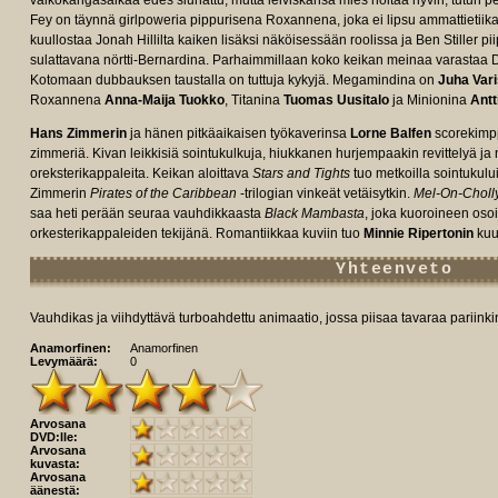
valkokangasaikaa edes siunattu, mutta leiviskänsä mies hoitaa hyvin, tutun p
Fey on täynnä girlpoweria pippurisena Roxannena, joka ei lipsu ammattietiik
kuullostaa Jonah Hillilta kaiken lisäksi näköisessään roolissa ja Ben Stille
sulattavana nörtti-Bernardina. Parhaimmillaan koko keikan meinaa varastaa 
Kotomaan dubbauksen taustalla on tuttuja kykyjä. Megamindina on
Juha Vari
Roxannena
Anna-Maija Tuokko
, Titanina
Tuomas Uusitalo
ja Minionina
Antt
Hans Zimmerin
ja hänen pitkäaikaisen työkaverinsa
Lorne Balfen
scorekimpp
zimmeriä. Kivan leikkisiä sointukulkuja, hiukkanen hurjempaakin revittelyä ja
oreksterikappaleita. Keikan aloittava
Stars and Tights
tuo metkoilla sointukulu
Zimmerin
Pirates of the Caribbean
-trilogian vinkeät vetäisytkin.
Mel-On-Choll
saa heti perään seuraa vauhdikkaasta
Black Mambasta
, joka kuoroineen oso
orkesterikappaleiden tekijänä. Romantiikkaa kuviin tuo
Minnie Ripertonin
kuu
Yhteenveto
Vauhdikas ja viihdyttävä turboahdettu animaatio, jossa piisaa tavaraa pariinki
Anamorfinen:
Anamorfinen
Levymäärä:
0
Arvosana
DVD:lle:
Arvosana
kuvasta:
Arvosana
äänestä: