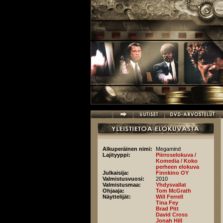
Hyppää pääsisältöön
Alkuperäinen nimi:
Megamind
Lajityyppi:
Piirroselokuva /
Komedia / Koko
perheen elokuva
Julkaisija:
Finnkino OY
Valmistusvuosi:
2010
Valmistusmaa:
Yhdysvallat
Ohjaaja:
Tom McGrath
Näyttelijät:
Will Ferrell
Tina Fey
Brad Pitt
David Cross
Jonah Hill