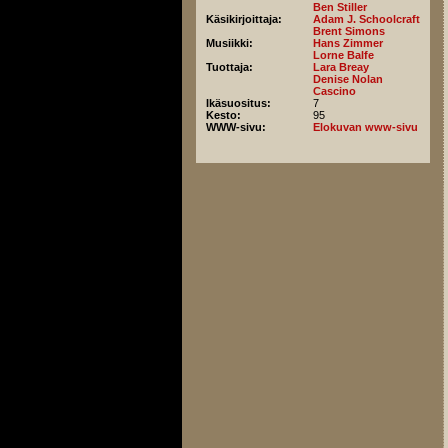
Ben Stiller
Käsikirjoittaja:
Adam J. Schoolcraft
Brent Simons
Musiikki:
Hans Zimmer
Lorne Balfe
Tuottaja:
Lara Breay
Denise Nolan
Cascino
Ikäsuositus:
7
Kesto:
95
WWW-sivu:
Elokuvan www-sivu