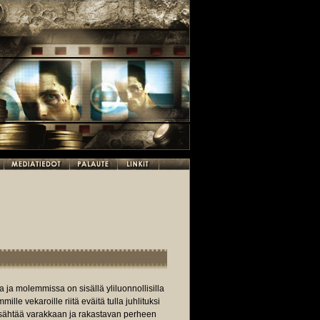
ja molemmissa on sisällä yliluonnollisilla
ille vekaroille riitä eväitä tulla juhlituksi
ysähtää varakkaan ja rakastavan perheen