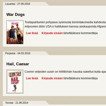
Lauantai - 27.08.2016
War Dogs
Tositapahtumiin pohjaava sysimusta toimintakomedia kahdesta n
miljoonien diilin USA:n hallituksen kanssa asekaupoista Afgani
Lue lisää
about War Dogs
Kirjaudu sisään
lähettääksesi kommentteja
Perjantai - 04.03.2016
Hail, Caesar
Coenin veljesten uusin on hillittömän hauska sukellus kulta-aj
Lue lisää
about Hail, Caesar
Kirjaudu sisään
lähettääksesi kommentteja
Torstai - 21.08.2014