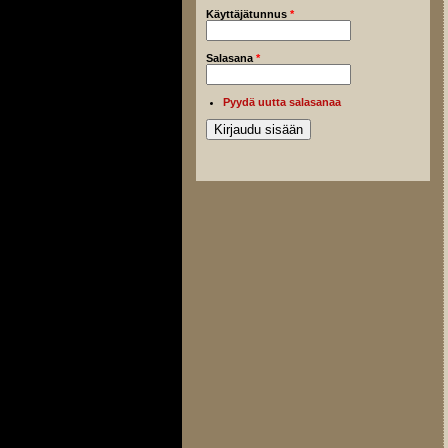
Käyttäjätunnus
*
Salasana
*
Pyydä uutta salasanaa