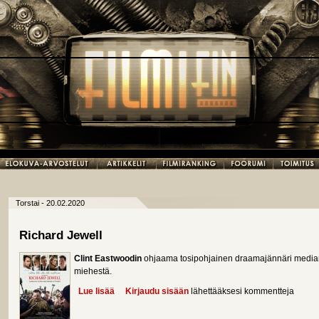
Torstai - 20.02.2020
Richard Jewell
Clint Eastwoodin
ohjaama tosipohjainen draamajännäri median
miehestä.
Lue lisää
about Richard Jewell
Kirjaudu sisään
lähettääksesi kommentteja