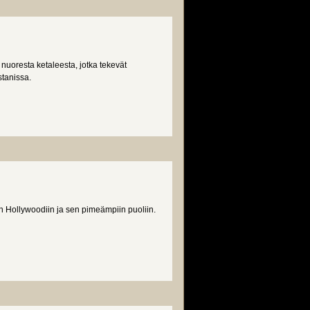
uoresta ketaleesta, jotka tekevät
stanissa.
an Hollywoodiin ja sen pimeämpiin puoliin.