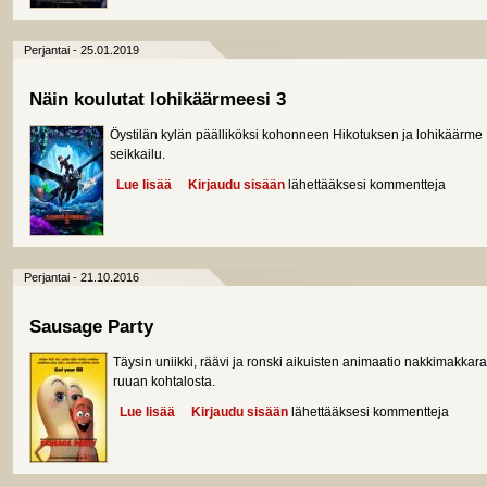
Perjantai - 25.01.2019
Näin koulutat lohikäärmeesi 3
Öystilän kylän päälliköksi kohonneen Hikotuksen ja lohikäärm
seikkailu.
Lue lisää
about Näin koulutat lohikäärmeesi 3
Kirjaudu sisään
lähettääksesi kommentteja
Perjantai - 21.10.2016
Sausage Party
Täysin uniikki, räävi ja ronski aikuisten animaatio nakkimakkara
ruuan kohtalosta.
Lue lisää
about Sausage Party
Kirjaudu sisään
lähettääksesi kommentteja