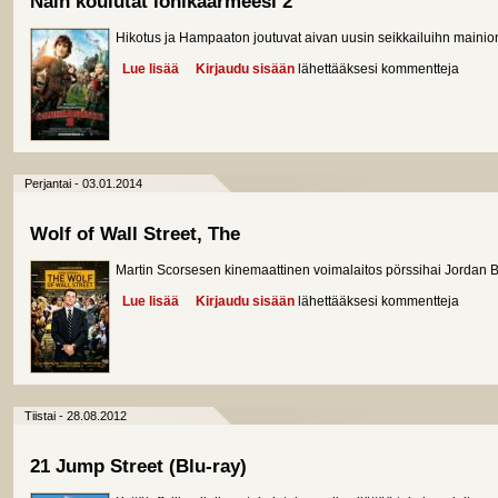
Näin koulutat lohikäärmeesi 2
Hikotus ja Hampaaton joutuvat aivan uusin seikkailuihn maini
Lue lisää
about Näin koulutat lohikäärmeesi 2
Kirjaudu sisään
lähettääksesi kommentteja
Perjantai - 03.01.2014
Wolf of Wall Street, The
Martin Scorsesen kinemaattinen voimalaitos pörssihai Jordan Be
Lue lisää
about Wolf of Wall Street, The
Kirjaudu sisään
lähettääksesi kommentteja
Tiistai - 28.08.2012
21 Jump Street (Blu-ray)