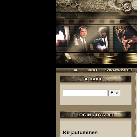
Hyppää pääsisältöön
Etsi
Hakulomake
Kirjautuminen