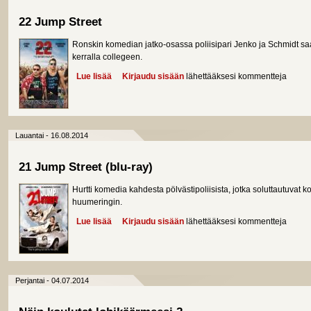
22 Jump Street
Ronskin komedian jatko-osassa poliisipari Jenko ja Schmidt saa
kerralla collegeen.
Lue lisää
about 22 Jump Street
Kirjaudu sisään
lähettääksesi kommentteja
Lauantai - 16.08.2014
21 Jump Street (blu-ray)
Hurtti komedia kahdesta pölvästipoliisista, jotka soluttautuva
huumeringin.
Lue lisää
about 21 Jump Street (blu-ray)
Kirjaudu sisään
lähettääksesi kommentteja
Perjantai - 04.07.2014