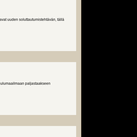
vat uuden soluttautumistehtävän, tällä
t koulumaailmaan paljastaakseen