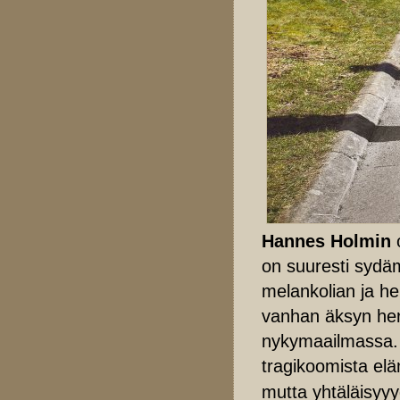
Hannes Holmin
o
on suuresti sydä
melankolian ja hel
vanhan äksyn her
nykymaailmassa. T
tragikoomista el
mutta yhtäläisyy