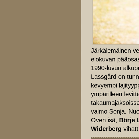
Järkälemäinen vet
elokuvan pääosas
1990-luvun alkupuo
Lassgård on tunn
kevyempi lajityyp
ympärilleen levit
takaumajaksoissa 
vaimo Sonja. Nu
Oven isä,
Börje 
Widerberg
vihat