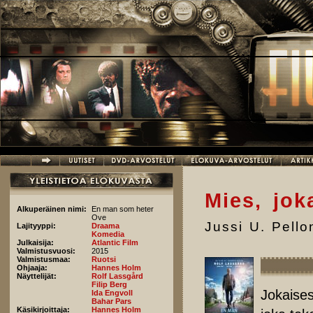
Hyppää pääsisältöön
Mies, jok
Alkuperäinen nimi:
En man som heter
Ove
Jussi U. Pell
Lajityyppi:
Draama
Komedia
Julkaisija:
Atlantic Film
Valmistusvuosi:
2015
Valmistusmaa:
Ruotsi
Ohjaaja:
Hannes Holm
Näyttelijät:
Rolf Lassgård
Filip Berg
Jokaises
Ida Engvoll
Bahar Pars
Käsikirjoittaja:
Hannes Holm