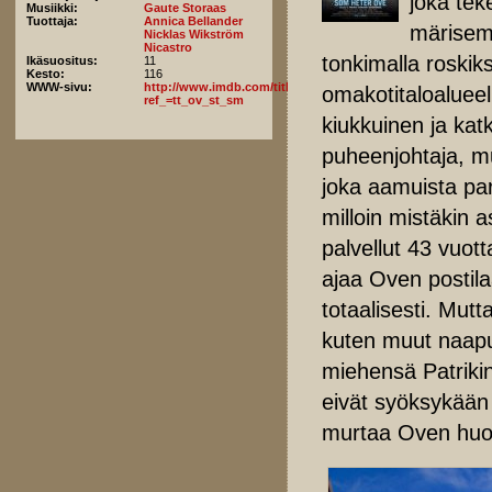
joka tek
Musiikki:
Gaute Storaas
Tuottaja:
Annica Bellander
märisemä
Nicklas Wikström
Nicastro
tonkimalla roskik
Ikäsuositus:
11
Kesto:
116
WWW-sivu:
http://www.imdb.com/title/tt4080728/fullcredits?
omakotitaloalueel
ref_=tt_ov_st_sm
kiukkuinen ja kat
puheenjohtaja, mu
joka aamuista par
milloin mistäkin 
palvellut 43 vuot
ajaa Oven postil
totaalisesti. Mutta
kuten muut naapur
miehensä Patrikin
eivät syöksykään 
murtaa Oven huol