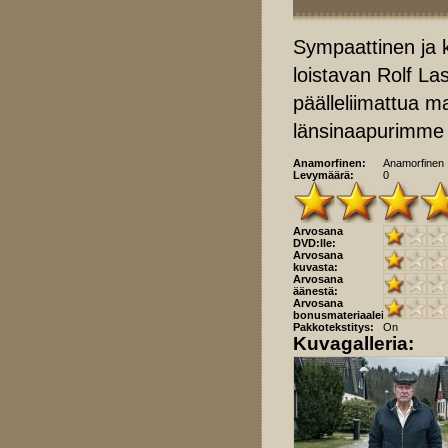
Sympaattinen ja k
loistavan Rolf La
päälleliimattua ma
länsinaapurimme
Anamorfinen:
Anamorfinen
Levymäärä:
0
Arvosana
DVD:lle:
Arvosana
kuvasta:
Arvosana
äänestä:
Arvosana
bonusmateriaaleista:
Pakkotekstitys:
On
Kuvagalleria: