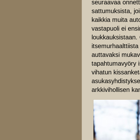
seuraavaa onnetto
sattumuksista, jo
kaikkia muita auto
vastapuoli ei ens
loukkauksistaan.
itsemurhaalttiist
auttavaksi mukav
tapahtumavyöry is
vihatun kissanke
asukasyhdistykse
arkkivihollisen ka