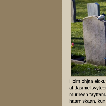
Holm ohjaa elokuv
ahdasmielisyyteen
murheen täyttämä 
haarniskaan, kun