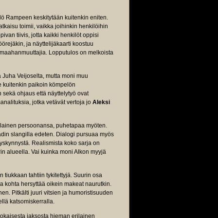
lö Rampeen keskitytään kuitenkin eniten.
kaisu toimii, vaikka joihinkin henkilöihin
an tiivis, jotta kaikki henkilöt oppisi
rejäkin, ja näyttelijäkaarti koostuu
ät maahanmuuttajia. Lopputulos on melkoista
ä Juha Veijoselta, mutta moni muu
ee kuitenkin paikoin kömpelön
 sekä ohjaus että näyttelytyö ovat
nalituksia, jotka vetävät vertoja jo
Aleksi
 erilainen persoonansa, puhetapaa myöten.
 stadin slangilla edeten. Dialogi pursuaa myös
ytyskynnystä. Realismista koko sarja on
in alueella. Vai kuinka moni Alkon myyjä
tiukkaan tahtiin tykitettyjä. Suurin osa
ama kohta hersyttää oikein makeat naurutkin.
en. Pitkälti juuri vitsien ja humoristisuuden
ellä katsomiskerralla.
jokaisesta jaksosta hieman erilainen