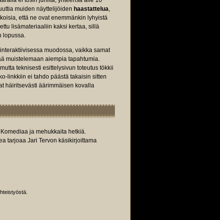
ärällä ei tosin juhlita; yhteensä alle 10
uuttia muiden näyttelijöiden
haastattelua
,
erikoisia, että ne ovat enemmänkin lyhyistä
tu lisämateriaaliin kaksi kertaa, sillä
n lopussa.
ly interaktiivisessa muodossa, vaikka samat
ristää muistelemaan aiempia tapahtumia.
 mutta teknisesti esittelysivun toteutus tökkii
ko-linkkiin ei tahdo päästä takaisin sitten
at häiritsevästi äärimmäisen kovalla
. Komediaa ja mehukkaita hetkiä.
ea tarjoaa Jari Tervon käsikirjoittama
hteistyöstä.