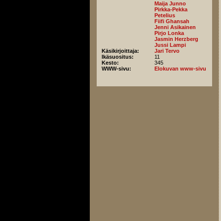
Maija Junno
Pirkka-Pekka
Petelius
Fiifi Ghansah
Jenni Asikainen
Pirjo Lonka
Jasmin Herzberg
Jussi Lampi
Käsikirjoittaja:
Jari Tervo
Ikäsuositus:
11
Kesto:
345
WWW-sivu:
Elokuvan www-sivu