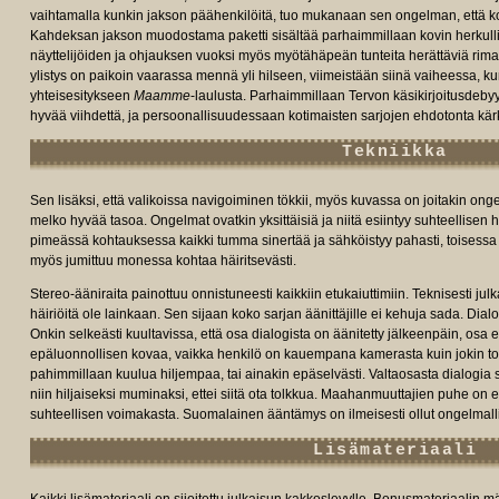
vaihtamalla kunkin jakson päähenkilöitä, tuo mukanaan sen ongelman, että ko
Kahdeksan jakson muodostama paketti sisältää parhaimmillaan kovin herkullisi
näyttelijöiden ja ohjauksen vuoksi myös myötähäpeän tunteita herättäviä ri
ylistys on paikoin vaarassa mennä yli hilseen, viimeistään siinä vaiheessa,
yhteisesitykseen
Maamme
-laulusta. Parhaimmillaan Tervon käsikirjoitusdebyy
hyvää viihdettä, ja persoonallisuudessaan kotimaisten sarjojen ehdotonta kär
Tekniikka
Sen lisäksi, että valikoissa navigoiminen tökkii, myös kuvassa on joitakin on
melko hyvää tasoa. Ongelmat ovatkin yksittäisiä ja niitä esiintyy suhteellisen h
pimeässä kohtauksessa kaikki tumma sinertää ja sähköistyy pahasti, toisessa 
myös jumittuu monessa kohtaa häiritsevästi.
Stereo-ääniraita painottuu onnistuneesti kaikkiin etukaiuttimiin. Teknisesti ju
häiriöitä ole lainkaan. Sen sijaan koko sarjan äänittäjille ei kehuja sada. Dia
Onkin selkeästi kuultavissa, että osa dialogista on äänitetty jälkeenpäin, osa ei
epäluonnollisen kovaa, vaikka henkilö on kauempana kamerasta kuin jokin to
pahimmillaan kuulua hiljempaa, tai ainakin epäselvästi. Valtaosasta dialogia s
niin hiljaiseksi muminaksi, ettei siitä ota tolkkua. Maahanmuuttajien puhe on 
suhteellisen voimakasta. Suomalainen ääntämys on ilmeisesti ollut ongelmal
Lisämateriaali