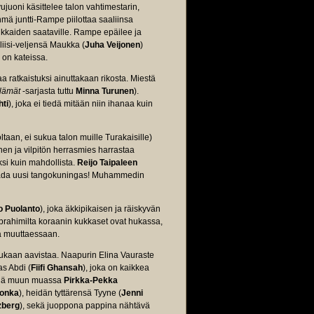
vujuoni käsittelee talon vahtimestarin,
mä juntti-Rampe piilottaa saaliinsa
sukkaiden saataville. Rampe epäilee ja
iisi-veljensä Maukka (
Juha Veijonen
)
 on kateissa.
 ratkaistuksi ainuttakaan rikosta. Miestä
elämät
-sarjasta tuttu
Minna Turunen
).
hti
), joka ei tiedä mitään niin ihanaa kuin
aan, ei sukua talon muille Turakaisille)
n ja vilpitön herrasmies harrastaa
si kuin mahdollista.
Reijo Taipaleen
 saada uusi tangokuningas! Muhammedin
o Puolanto
), joka äkkipikaisen ja räiskyvän
Ibrahimilta koraanin kukkaset ovat hukassa,
a muuttaessaan.
kukaan aavistaa. Naapurin Elina Vauraste
as Abdi (
Fiifi Ghansah
), joka on kaikkea
vielä muun muassa
Pirkka-Pekka
Lonka
), heidän tyttärensä Tyyne (
Jenni
zberg
), sekä juoppona pappina nähtävä