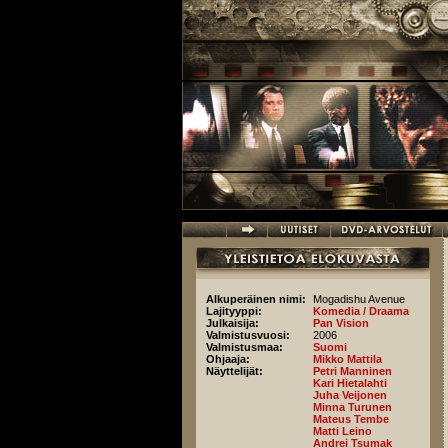
Hyppää pääsisältöön
Alkuperäinen nimi:
Mogadishu Avenue
Lajityyppi:
Komedia / Draama
Julkaisija:
Pan Vision
Valmistusvuosi:
2006
Valmistusmaa:
Suomi
Ohjaaja:
Mikko Mattila
Näyttelijät:
Petri Manninen
Kari Hietalahti
Juha Veijonen
Minna Turunen
Mateus Tembe
Matti Leino
Andrei Tsumak