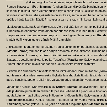
yllättäen myyntiin. Varsinaista pääjuonta ei ole, mutta suurin si
Rampe Turakaisen (
Petri Manninen
), tekemää pankkiryöstöä. Harvinaisen tyh
kellariin, ja rikkoutuneen viemäriputken myötä saalis joutuu kaikkien talon a
vakoilee vuorollaan lähes jokaista talon asukasta, samalla kun hänen oma pol
epäilee häntä itseään. Näyttöä rikoksesta vain ei saada niin kauan kuin saalis
Maukka on kaukana Jussi Vareksesta. Vielä veljeäänkin tyhmempi poliisi ei saa
kiinnostaakin enemmän venäläinen naapurinsa Irina Totkunen (mm.
Salatut 
Sarjan kolmas puupää on vakuutusyhtiön mies Ingvar Nenonen (
Kari Hietala
kiinteistövälityksen tuoksu Länsiväylällä aamuisin.
Afrikkalainen Muhammed Turakainen (jonka sukunimi on peräisin 2. ex-vaimolt
(
Mateus Tembe
) muuttaa taloon sarjan ensimmäisessä jaksossa. Tummaihoine
suomen kielen kursseja, ja hänen päämääränään onkin tulla niin suomalaisek
Satumaa
opetellaan ulkoa, ja poika Yussufista (
Matti Leino
) täytyy tottakai
Suomi-innostuksen myötä saadaankin kokea useita ironisia tilanteita.
Ystävällisen Muhammedin vastakohtana toimii albaani Ibrahim Kadare (
Jouk
luonteensa takia tulee laukoneeksi töykeitä lausahduksia tämän tästä. Herra 
lapsia kuusin kappalein, eikä mies vaivaudu edes tekemään vuokrasopimust
Venäläinen Aleksei Ivanovits Beljakov (
Andrei Tsumak
) on älykkäämpi kuin 
(
Maija Junno
) puolestaan miehen tarpeessa. Pihamaalla pyörii vielä 10-vuoti
muuta kuin normaali pikkupoika. Näiden henkilöiden lisäksi täytyy mainita 
Peteliuksen
esittämä Pontus Pasanen, Rampen tulinen vaimo Mirkku (
Pirjo 
Asikainen
), tämän ystävä Laura (joka on samalla Ingvarin tytär) (
Jasmin Her