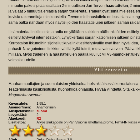
Kaikki lisämateriaali on sijoitettu julkaisun kakkoslevylle. Bonusmateriaalin mä
minuutin paketti pitää sisällään 2-minuuttisen Jari Tervon
haastattelun
, 2 min
ja vajaat 5 minuuttia erilaisia sarjan
trailereita
. Trailerit ovat siinä mielessä 
kuvista rakennettuja minikoosteita. Tervon minihaastattelu on itseasiassa tunget
sama pätkä nähdään myös näyttelijöiden haastattelujen jälkeen saman raida
Lisämateriaalin kiintoisinta antia on yllättäen kaikkien päähenkilöiden esitte
esittelyt löytyvät internetistäkin. Lyhyt kertaus sarjan katsomisen jälkeen pi
Kerrostalon ikkunoihin sijoitellut kuvalinkit esittelysivuille ovat ihan hyvä idea,
pahasti. Navigoiminen linkkien välillä kyllä toimii, mutta vain vaivoin. Päävalik
millään. Myös trailerien ja haastattelujen päällä kuullut MTV3-mainokset tulev
voimakkuudella.
Yhteenveto
Maahanmuuttajien ja suomalaisten yhteiseloa helsinkiläisessä kerrostalossa
Teatterimaista käsikirjoitusta, huonohkoa ohjausta. Hyvää viihdettä. Sitä kaikk
Mogadishu Avenue
.
Kuvasuhde:
1.85:1
Anamorfinen:
Anamorfinen
Alkuperäiskieli:
suomi
Levymäärä:
2
Aluekoodi:
R2
Lisätietoa:
Arvostelukappale on Pan Visionin lähettämä promo. FilmiFIN kiittää y
Ääni:
Dolby Digital Stereo 2.0