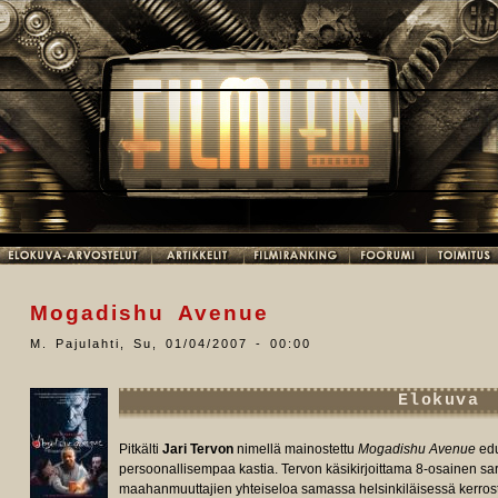
Mogadishu Avenue
M. Pajulahti
,
Su, 01/04/2007 - 00:00
Elokuva
Pitkälti
Jari Tervon
nimellä mainostettu
Mogadishu Avenue
edu
persoonallisempaa kastia. Tervon käsikirjoittama 8-osainen sar
maahanmuuttajien yhteiseloa samassa helsinkiläisessä kerros