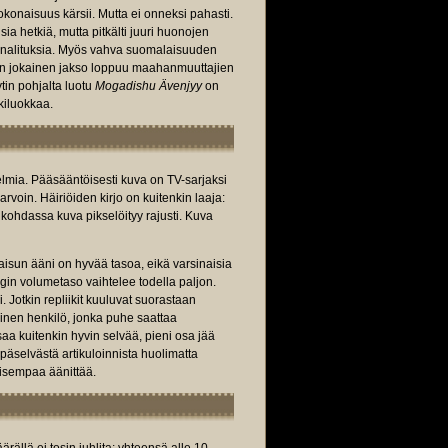
konaisuus kärsii. Mutta ei onneksi pahasti.
a hetkiä, mutta pitkälti juuri huonojen
manalituksia. Myös vahva suomalaisuuden
 kun jokainen jakso loppuu maahanmuuttajien
tin pohjalta luotu
Mogadishu Ävenjyy
on
kiluokkaa.
gelmia. Pääsääntöisesti kuva on TV-sarjaksi
arvoin. Häiriöiden kirjo on kuitenkin laaja:
kohdassa kuva pikselöityy rajusti. Kuva
lkaisun ääni on hyvää tasoa, eikä varsinaisia
login volumetaso vaihtelee todella paljon.
. Jotkin repliikit kuuluvat suorastaan
inen henkilö, jonka puhe saattaa
aa kuitenkin hyvin selvää, pieni osa jää
epäselvästä artikuloinnista huolimatta
lisempaa äänittää.