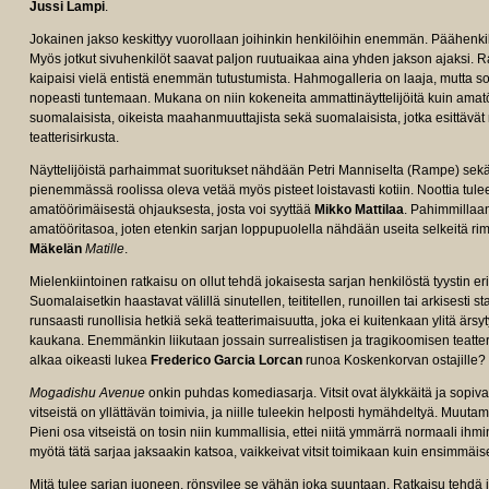
Jussi Lampi
.
Jokainen jakso keskittyy vuorollaan joihinkin henkilöihin enemmän. Päähenki
Myös jotkut sivuhenkilöt saavat paljon ruutuaikaa aina yhden jakson ajaksi. Rat
kaipaisi vielä entistä enemmän tutustumista. Hahmogalleria on laaja, mutta sopiv
nopeasti tuntemaan. Mukana on niin kokeneita ammattinäyttelijöitä kuin amatöö
suomalaisista, oikeista maahanmuuttajista sekä suomalaisista, jotka esittäv
teatterisirkusta.
Näyttelijöistä parhaimmat suoritukset nähdään Petri Manniselta (Rampe) sek
pienemmässä roolissa oleva vetää myös pisteet loistavasti kotiin. Noottia tul
amatöörimäisestä ohjauksesta, josta voi syyttää
Mikko Mattilaa
. Pahimmillaan
amatööritasoa, joten etenkin sarjan loppupuolella nähdään useita selkeitä rima
Mäkelän
Matille
.
Mielenkiintoinen ratkaisu on ollut tehdä jokaisesta sarjan henkilöstä tyystin
Suomalaisetkin haastavat välillä sinutellen, teititellen, runoillen tai arkisesti
runsaasti runollisia hetkiä sekä teatterimaisuutta, joka ei kuitenkaan ylitä ärs
kaukana. Enemmänkin liikutaan jossain surrealistisen ja tragikoomisen teatter
alkaa oikeasti lukea
Frederico Garcia Lorcan
runoa Koskenkorvan ostajille?
Mogadishu Avenue
onkin puhdas komediasarja. Vitsit ovat älykkäitä ja sopivan 
vitseistä on yllättävän toimivia, ja niille tuleekin helposti hymähdeltyä. Muut
Pieni osa vitseistä on tosin niin kummallisia, ettei niitä ymmärrä normaali ihmin
myötä tätä sarjaa jaksaakin katsoa, vaikkeivat vitsit toimikaan kuin ensimmäis
Mitä tulee sarjan juoneen, rönsyilee se vähän joka suuntaan. Ratkaisu tehdä 