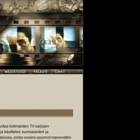
staa kotimaisten TV-sarjojen
ja käsittelee suomalaisten ja
talossa, jonka vuokra-asunnot menevätkin