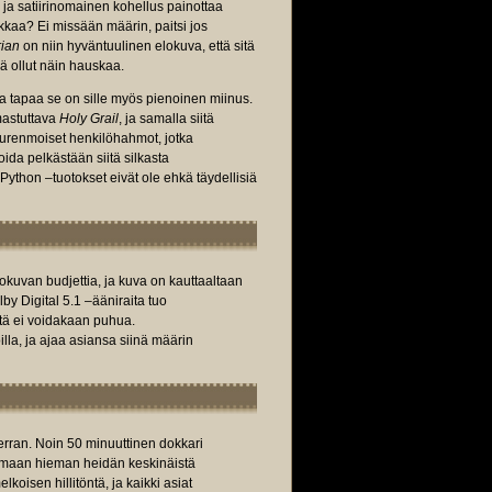
 ja satiirinomainen kohellus painottaa
kkaa? Ei missään määrin, paitsi jos
rian
on niin hyväntuulinen elokuva, että sitä
ä ollut näin hauskaa.
la tapaa se on sille myös pienoinen miinus.
mastuttava
Holy Grail
, ja samalla siitä
urenmoiset henkilöhahmot, jotka
ida pelkästään siitä silkasta
ython –tuotokset eivät ole ehkä täydellisiä
okuvan budjettia, ja kuva on kauttaaltaan
lby Digital 5.1 –ääniraita tuo
tä ei voidakaan puhua.
lla, ja ajaa asiansa siinä määrin
rran. Noin 50 minuuttinen dokkari
tamaan hieman heidän keskinäistä
lkoisen hillitöntä, ja kaikki asiat