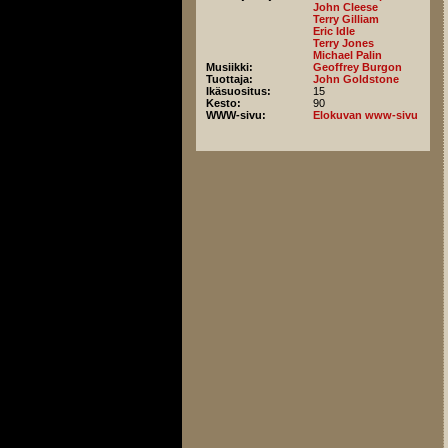
John Cleese
Terry Gilliam
Eric Idle
Terry Jones
Michael Palin
Musiikki:
Geoffrey Burgon
Tuottaja:
John Goldstone
Ikäsuositus:
15
Kesto:
90
WWW-sivu:
Elokuvan www-sivu