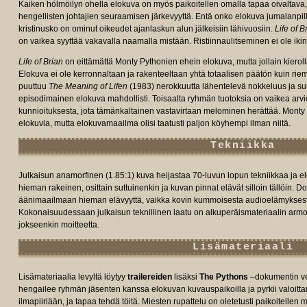
Kaiken hölmöilyn ohella elokuva on myös paikoitellen omalla tapaa oivaltava,
hengellisten johtajien seuraamisen järkevyyttä. Entä onko elokuva jumalanpil
kristinusko on ominut oikeudet ajanlaskun alun jälkeisiin lähivuosiin.
Life of B
on vaikea syyttää vakavalla naamalla mistään. Ristiinnaulitseminen ei ole ikin
Life of Brian
on eittämättä Monty Pythonien ehein elokuva, mutta jollain kierol
Elokuva ei ole kerronnaltaan ja rakenteeltaan yhtä totaalisen päätön kuin rie
puuttuu
The Meaning of Lifen
(1983) nerokkuutta lähentelevä nokkeluus ja su
episodimainen elokuva mahdollisti. Toisaalta ryhmän tuotoksia on vaikea arvio
kunnioituksesta, jota tämänkaltainen vastavirtaan melominen herättää. Monty P
elokuvia, mutta elokuvamaailma olisi taatusti paljon köyhempi ilman niitä.
Tekniikka
Julkaisun anamorfinen (1.85:1) kuva heijastaa 70-luvun lopun tekniikkaa ja el
hieman rakeinen, osittain suttuinenkin ja kuvan pinnat elävät silloin tällöin. Do
äänimaailmaan hieman elävyyttä, vaikka kovin kummoisesta audioelämykses
Kokonaisuudessaan julkaisun teknillinen laatu on alkuperäismateriaalin armoi
jokseenkin moitteetta.
Lisämateriaali
Lisämateriaalia levyltä löytyy
trailereiden
lisäksi
The Pythons
–dokumentin ve
hengailee ryhmän jäsenten kanssa elokuvan kuvauspaikoilla ja pyrkii valoit
ilmapiiriään, ja tapaa tehdä töitä. Miesten rupattelu on oletetusti paikoitellen me