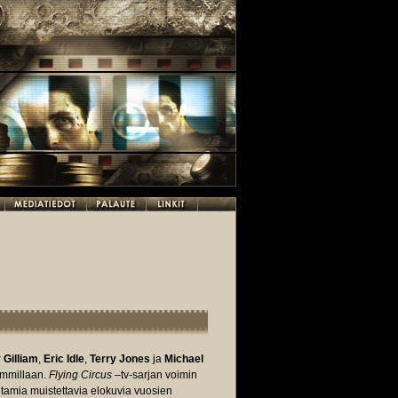
 Gilliam
,
Eric Idle
,
Terry Jones
ja
Michael
immillaan.
Flying Circus
–tv-sarjan voimin
amia muistettavia elokuvia vuosien