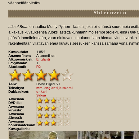
väännetään vitsiksi.
Yhteenveto
Life of Brian
on taattua Monty Python –laatua, joka ei sinänsä suurempia esitt
aikakausikuvauksensa vuoksi astetta kunnianhimoisempi projekti, eikä
Holy G
päästä ihmettelemään, vaan elokuva on tuotannoltaan hieman vinoilevankin t
rakenteeltaan yllättävän eheä kuvaus Jeesuksen kanssa samana yönä syntyne
Kuvasuhde:
1.85:1
Anamorfinen:
Anamorfinen
Alkuperäiskieli:
Englanti
Levymäärä:
1
Aluekoodi:
R2
Ääni:
Dolby Digital 5.1
Tekstitys:
mm. englanti ja suomi
Dubbaukset:
unkari
Saksa
Arvosana
DVD:lle:
Arvosana
kuvasta:
Arvosana
äänestä:
Arvosana
bonusmateriaaleista:
Kuvagalleria: