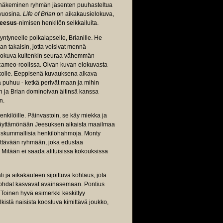
nnäkeminen ryhmän jäsenten puuhasteltua
 vuosina.
Life of Brian
on aikakausielokuva,
eesus
-nimisen henkilön seikkailuita.
ntyneelle poikalapselle, Brianille. He
n takaisin, jotta voisivat mennä
elokuva kuitenkin seuraa vähemmän
 cameo-roolissa. Oivan kuvan elokuvasta
ukolle. Eeppisenä kuvauksena alkava
ä puhuu - ketkä perivät maan ja mihin
än ja Brian dominoivan äitinsä kanssa
n.
nkilöille. Päinvastoin, se käy miekka ja
 näyttämönään Jeesuksen aikaista maailmaa
eriskummallisia henkilöhahmoja. Monty
littävään ryhmään, joka edustaa
. Mitään ei saada alituisissa kokouksissa
 ja aikakauteen sijoittuva kohtaus, jota
skohdat kasvavat avainasemaan. Pontius
 Toinen hyvä esimerkki keskittyy
kistä naisista koostuva kimittävä joukko,