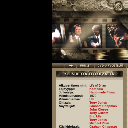
Hyppää pääsisältöön
Alkuperäinen nimi:
Life of Brian
Lajityyppi:
Komedia
Julkaisija:
Handmade Films
Valmistusvuosi:
1979
Valmistusmaa:
UK
Ohjaaja:
Terry Jones
Näyttelijät:
Graham Chapman
John Cleese
Terry Gilliam
Eric Idle
Terry Jones
Michael Palin
Käsikirjoittaja:
Graham Chapman