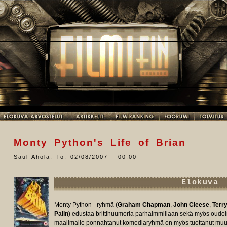
Monty Python's Life of Brian
Saul Ahola
,
To, 02/08/2007 - 00:00
Elokuva
Monty Python –ryhmä (
Graham Chapman
,
John Cleese
,
Terry
Palin
) edustaa brittihuumoria parhaimmillaan sekä myös oudo
maailmalle ponnahtanut komediaryhmä on myös tuottanut muut