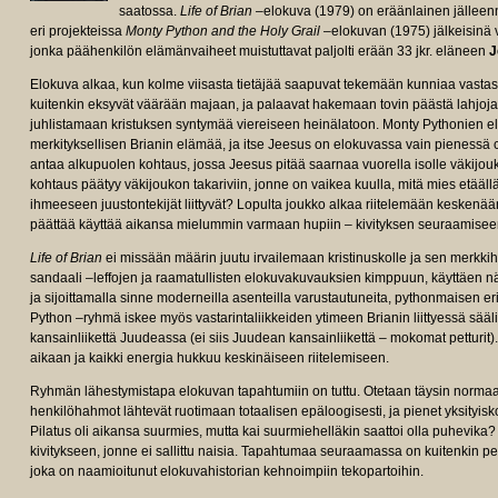
saatossa.
Life of Brian
–elokuva (1979) on eräänlainen jällee
eri projekteissa
Monty Python and the Holy Grail
–elokuvan (1975) jälkeisinä
jonka päähenkilön elämänvaiheet muistuttavat paljolti erään 33 jkr. eläneen
J
Elokuva alkaa, kun kolme viisasta tietäjää saapuvat tekemään kunniaa vastasy
kuitenkin eksyvät väärään majaan, ja palaavat hakemaan tovin päästä lahjojaa
juhlistamaan kristuksen syntymää viereiseen heinälatoon. Monty Pythonien 
merkityksellisen Brianin elämää, ja itse Jeesus on elokuvassa vain pienessä
antaa alkupuolen kohtaus, jossa Jeesus pitää saarnaa vuorella isolle väkijo
kohtaus päätyy väkijoukon takariviin, jonne on vaikea kuulla, mitä mies etääll
ihmeeseen juustontekijät liittyvät? Lopulta joukko alkaa riitelemään keskenä
päättää käyttää aikansa mielummin varmaan hupiin – kivityksen seuraamisee
Life of Brian
ei missään määrin juutu irvailemaan kristinuskolle ja sen merkkihe
sandaali –leffojen ja raamatullisten elokuvakuvauksien kimppuun, käyttäen
ja sijoittamalla sinne moderneilla asenteilla varustautuneita, pythonmaisen 
Python –ryhmä iskee myös vastarintaliikkeiden ytimeen Brianin liittyessä sää
kansainliikettä Juudeassa (ei siis Juudean kansainliikettä – mokomat petturit)
aikaan ja kaikki energia hukkuu keskinäiseen riitelemiseen.
Ryhmän lähestymistapa elokuvan tapahtumiin on tuttu. Otetaan täysin normaali
henkilöhahmot lähtevät ruotimaan totaalisen epäloogisesti, ja pienet yksityi
Pilatus oli aikansa suurmies, mutta kai suurmiehelläkin saattoi olla puhevika?
kivitykseen, jonne ei sallittu naisia. Tapahtumaa seuraamassa on kuitenkin pel
joka on naamioitunut elokuvahistorian kehnoimpiin tekopartoihin.