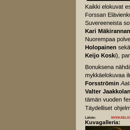
Kaikki elokuvat es
Forssan Elävienkuv
Suvereeneista so
Kari Mäkiranna
Nuorempaa polve
Holopainen
sekä 
Keijo Kosk
i), pa
Bonuksena nähdää
mykkäelokuvaa i
Forsströmin
Aat
Valter Jaakkola
tämän vuoden fes
Täydelliset ohjel
Lähde:
MYKKÄELOK
Kuvagalleria: