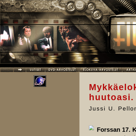
Hyppää pääsisältöön
Mykkäelo
huutoasi.
Jussi U. Pell
Forssan 17. K