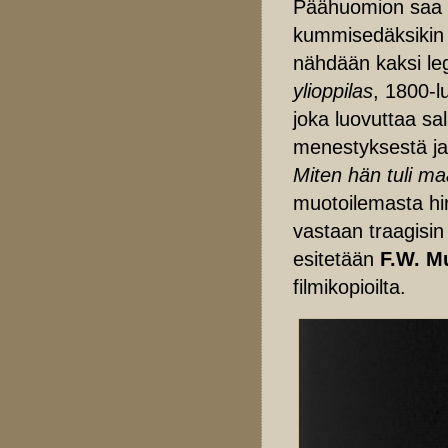
Päähuomion saa 
kummisedäksikin m
nähdään kaksi le
ylioppilas
, 1800-l
joka luovuttaa sal
menestyksestä j
Miten hän tuli m
muotoilemasta hir
vastaan traagisi
esitetään
F.W. M
filmikopioilta.