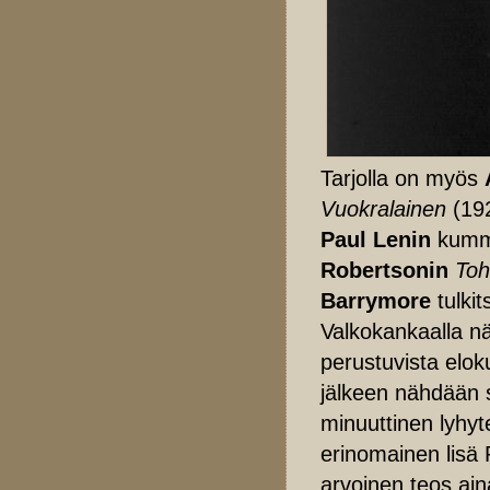
Tarjolla on myös
Vuokralainen
(19
Paul Lenin
kummi
Robertsonin
Toh
Barrymore
tulkit
Valkokankaalla n
perustuvista elok
jälkeen nähdään 
minuuttinen lyhy
erinomainen lisä 
arvoinen teos ain