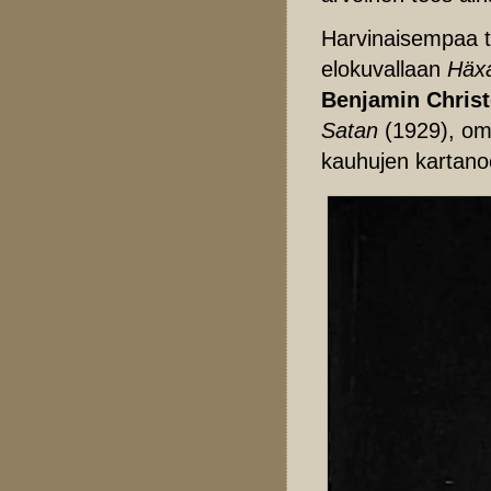
Harvinaisempaa ta
elokuvallaan
Häx
Benjamin Chris
Satan
(1929), oma
kauhujen kartano