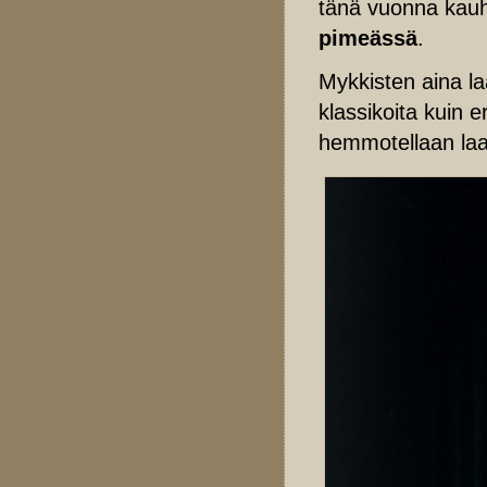
tänä vuonna kau
pimeässä
.
Mykkisten aina l
klassikoita kuin e
hemmotellaan laaj