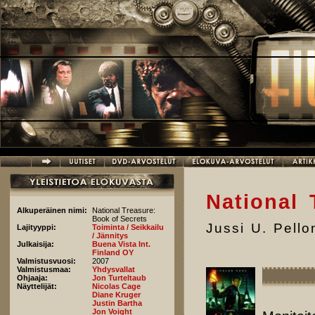
Hyppää pääsisältöön
National 
Alkuperäinen nimi:
National Treasure:
Book of Secrets
Jussi U. Pell
Lajityyppi:
Toiminta / Seikkailu
/ Jännitys
Julkaisija:
Buena Vista Int.
Finland OY
Valmistusvuosi:
2007
Valmistusmaa:
Yhdysvallat
Ohjaaja:
Jon Turteltaub
Näyttelijät:
Nicolas Cage
Diane Kruger
Justin Bartha
Jon Voight