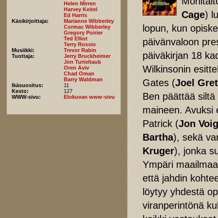
Monitait
Helen Mirren
Harvey Keitel
Cage
) l
Ed Harris
Käsikirjoittaja:
Marianne Wibberley
lopun, kun opiskel
Cormac Wibberley
Gregory Poirier
Ted Elliot
päivänvaloon pre
Terry Rossio
Musiikki:
Trevor Rabin
päiväkirjan 18 ka
Tuottaja:
Jerry Bruckheimer
Jon Turteltaub
Wilkinsonin esitt
Oren Aviv
Chad Oman
Barry Waldman
Gates (
Joel Gre
Ikäsuositus:
11
Kesto:
127
Ben päättää siltä
WWW-sivu:
Elokuvan www-sivu
maineen. Avuksi 
Patrick (
Jon Voig
Bartha
), sekä var
Kruger
), jonka s
Ympäri maailmaa 
että jahdin kohte
löytyy yhdestä op
viranperintönä ku