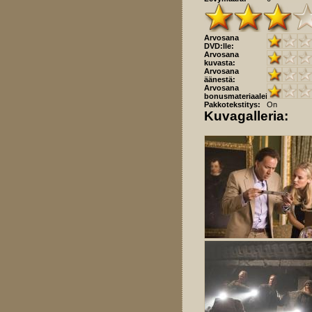
Arvosana
DVD:lle:
Arvosana
kuvasta:
Arvosana
äänestä:
Arvosana
bonusmateriaaleista:
Pakkotekstitys:
On
Kuvagalleria: