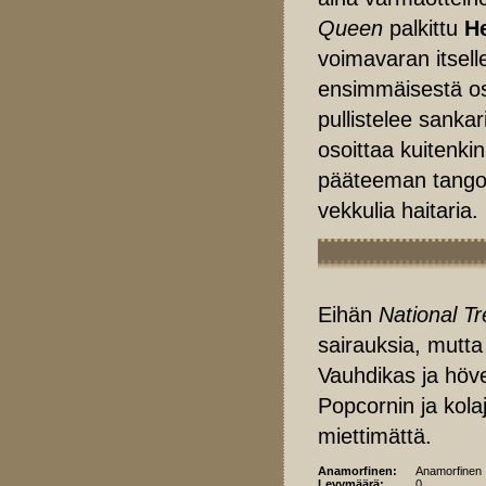
Queen
palkittu
H
voimavaran itsel
ensimmäisestä osas
pullistelee sankar
osoittaa kuitenki
pääteeman tangoi
vekkulia haitaria.
Eihän
National Tr
sairauksia, mutta
Vauhdikas ja höve
Popcornin ja kol
miettimättä.
Anamorfinen:
Anamorfinen
Levymäärä:
0