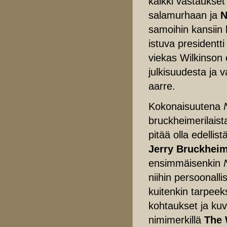
kaikki vastaukset
salamurhaan ja
N
samoihin kansiin 
istuva presidentti 
viekas Wilkinson
julkisuudesta ja 
aarre.
Kokonaisuutena
bruckheimerilais
pitää olla edelli
Jerry Bruckheim
ensimmäisenkin
niihin persoonall
kuitenkin tarpeeks
kohtaukset ja kuv
nimimerkillä
The 