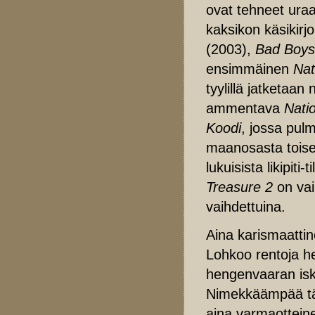
ovat tehneet uraa
kaksikon käsikirj
(2003),
Bad Boys 
ensimmäinen
Nat
tyylillä jatketaan
ammentava
Nati
Koodi
, jossa pulm
maanosasta toisee
lukuisista likipiti
Treasure 2
on vai
vaihdettuina.
Aina karismaattine
Lohkoo rentoja het
hengenvaaran iski
Nimekkäämpää täh
aina varmaottein