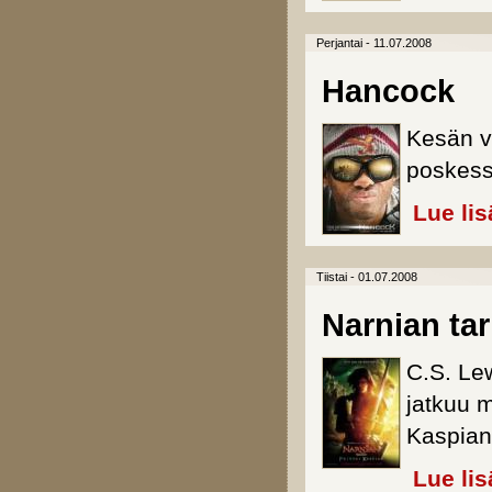
Perjantai - 11.07.2008
Hancock
Kesän va
poskessa
Lue lis
Tiistai - 01.07.2008
Narnian tar
C.S. Le
jatkuu m
Kaspian
Lue lis