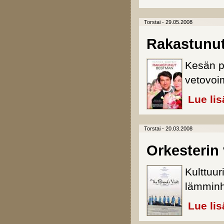
Torstai - 29.05.2008
Rakastunu
Kesän p
vetovoi
Lue lis
Torstai - 20.03.2008
Orkesterin 
Kulttuur
lämmin
Lue lis