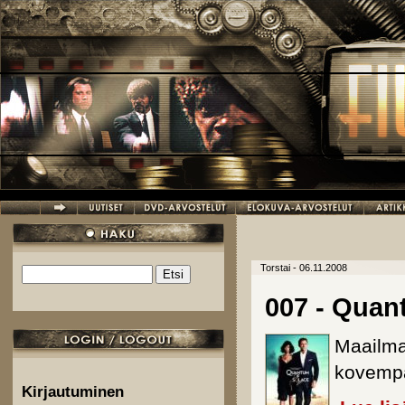
Hyppää pääsisältöön
Torstai - 06.11.2008
Etsi
Hakulomake
007 - Quan
Maailma
kovemp
Kirjautuminen