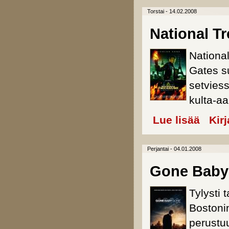
Torstai - 14.02.2008
National Tr
Nationa
Gates s
setvies
kulta-aa
Lue lisää
about Nati
Kir
Perjantai - 04.01.2008
Gone Baby
Tylysti 
Bostoni
perustu