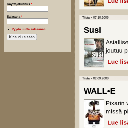
Lue lis
Käyttäjätunnus
*
Salasana
*
Tiistai - 07.10.2008
Susi
Pyydä uutta salasanaa
Asialli
joutuu p
Lue lis
Tiistai - 02.09.2008
WALL•E
Pixarin 
missä pi
Lue lis