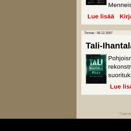
Menneis
Lue lisää
about Go
Kir
Torstai - 06.12.2007
Tali-Ihanta
Pohjois
rekonstr
suorituk
Lue lis
Sivut
Copyrig