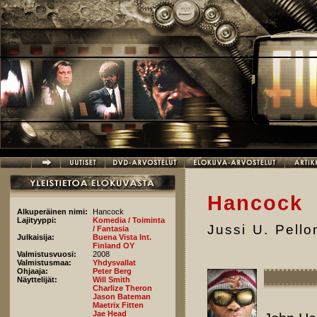
Hyppää pääsisältöön
Hancock
Alkuperäinen nimi:
Hancock
Lajityyppi:
Komedia / Toiminta
Jussi U. Pell
/ Fantasia
Julkaisija:
Buena Vista Int.
Finland OY
Valmistusvuosi:
2008
Valmistusmaa:
Yhdysvallat
Ohjaaja:
Peter Berg
Näyttelijät:
Will Smith
Charlize Theron
Jason Bateman
Maetrix Fitten
Jae Head