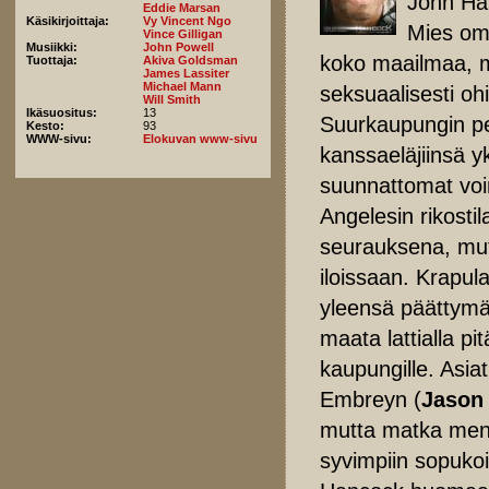
John Ha
Eddie Marsan
Käsikirjoittaja:
Vy Vincent Ngo
Mies oma
Vince Gilligan
Musiikki:
John Powell
koko maailmaa, mut
Tuottaja:
Akiva Goldsman
James Lassiter
Michael Mann
seksuaalisesti ohi
Will Smith
Ikäsuositus:
13
Suurkaupungin pen
Kesto:
93
WWW-sivu:
Elokuvan www-sivu
kanssaeläjiinsä y
suunnattomat voi
Angelesin rikosti
seurauksena, mutt
iloissaan. Krapul
yleensä päättymä
maata lattialla pi
kaupungille. Asia
Embreyn (
Jason
mutta matka men
syvimpiin sopukoi