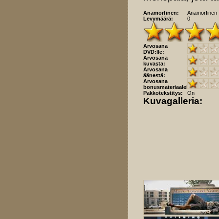
Anamorfinen:
Anamorfinen
Levymäärä:
0
Arvosana
DVD:lle:
Arvosana
kuvasta:
Arvosana
äänestä:
Arvosana
bonusmateriaaleista:
Pakkotekstitys:
On
Kuvagalleria: