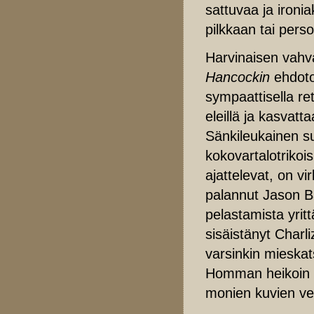
sattuvaa ja ironi
pilkkaan tai pers
Harvinaisen vahva
Hancockin
ehdoto
sympaattisella ret
eleillä ja kasvat
Sänkileukainen s
kokovartalotrikois
ajattelevat, on vi
palannut Jason B
pelastamista yrit
sisäistänyt Charl
varsinkin mieskat
Homman heikoin l
monien kuvien v