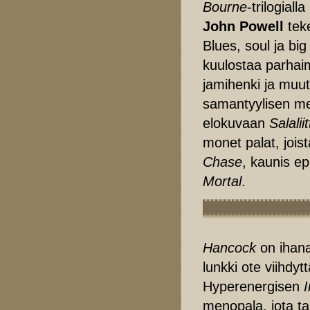
Bourne
-trilogial
John Powell
teke
Blues, soul ja big
kuulostaa parhaim
jamihenki ja muu
samantyylisen m
elokuvaan
Salalii
monet palat, jois
Chase
, kaunis e
Mortal
.
Hancock
on ihana
lunkki ote viihdyt
Hyperenergisen
menopala, jota tah