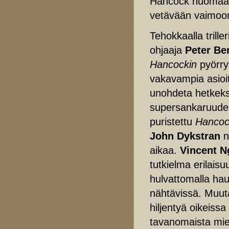
Hancock huomaa t
vetävään vaimoo
Tehokkaalla triller
ohjaaja
Peter Be
Hancockin
pyörryt
vakavampia asioit
unohdeta hetkeks
supersankaruudest
puristettu
Hanco
John Dykstran
n
aikaa.
Vincent N
tutkielma erilais
hulvattomalla ha
nähtävissä. Muut
hiljentyä oikeissa
tavanomaista miet