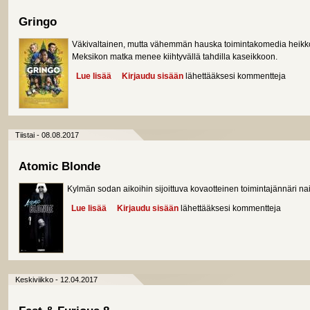
Gringo
Väkivaltainen, mutta vähemmän hauska toimintakomedia heikko
Meksikon matka menee kiihtyvällä tahdilla kaseikkoon.
Lue lisää
about Gringo
Kirjaudu sisään
lähettääksesi kommentteja
Tiistai - 08.08.2017
Atomic Blonde
Kylmän sodan aikoihin sijoittuva kovaotteinen toimintajännäri na
Lue lisää
about Atomic Blonde
Kirjaudu sisään
lähettääksesi kommentteja
Keskiviikko - 12.04.2017