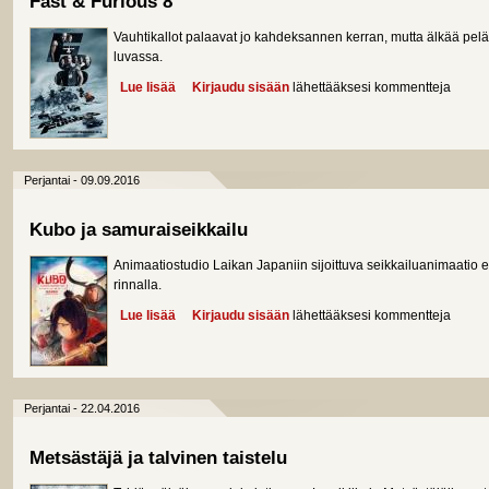
Fast & Furious 8
Vauhtikallot palaavat jo kahdeksannen kerran, mutta älkää pelät
luvassa.
Lue lisää
about Fast & Furious 8
Kirjaudu sisään
lähettääksesi kommentteja
Perjantai - 09.09.2016
Kubo ja samuraiseikkailu
Animaatiostudio Laikan Japaniin sijoittuva seikkailuanimaatio 
rinnalla.
Lue lisää
about Kubo ja samuraiseikkailu
Kirjaudu sisään
lähettääksesi kommentteja
Perjantai - 22.04.2016
Metsästäjä ja talvinen taistelu