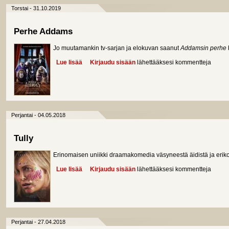
Torstai - 31.10.2019
Perhe Addams
Jo muutamankin tv-sarjan ja elokuvan saanut
Addamsin perhe
Lue lisää
about Perhe Addams
Kirjaudu sisään
lähettääksesi kommentteja
Perjantai - 04.05.2018
Tully
Erinomaisen uniikki draamakomedia väsyneestä äidistä ja erikoi
Lue lisää
about Tully
Kirjaudu sisään
lähettääksesi kommentteja
Perjantai - 27.04.2018