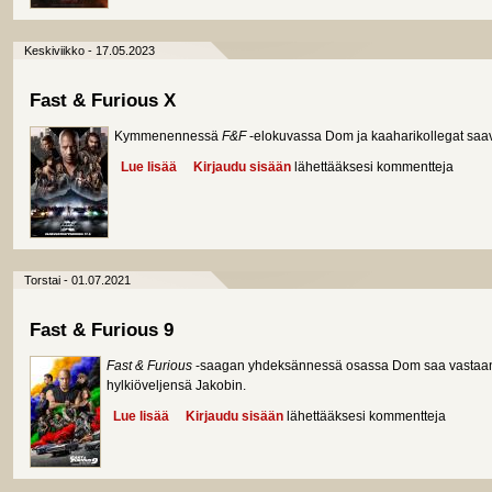
Keskiviikko - 17.05.2023
Fast & Furious X
Kymmenennessä
F&F
-elokuvassa Dom ja kaaharikollegat sa
Lue lisää
about Fast & Furious X
Kirjaudu sisään
lähettääksesi kommentteja
Torstai - 01.07.2021
Fast & Furious 9
Fast & Furious
-saagan yhdeksännessä osassa Dom saa vastaansa
hylkiöveljensä Jakobin.
Lue lisää
about Fast & Furious 9
Kirjaudu sisään
lähettääksesi kommentteja