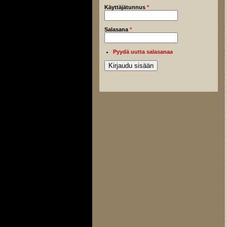
Käyttäjätunnus
*
Salasana
*
Pyydä uutta salasanaa