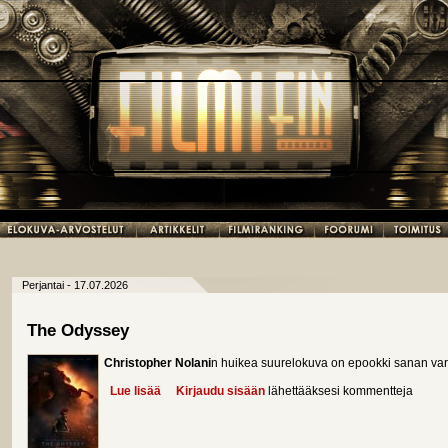
Perjantai - 17.07.2026
The Odyssey
Christopher Nolani
n huikea suurelokuva on epookki sanan var
Lue lisää
about The Odyssey
Kirjaudu sisään
lähettääksesi kommentteja