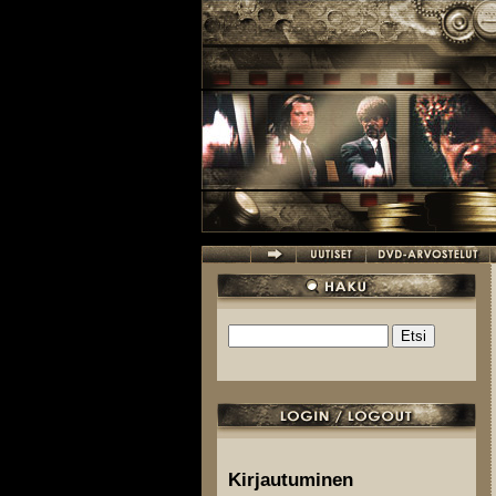
Hyppää pääsisältöön
Etsi
Hakulomake
Kirjautuminen