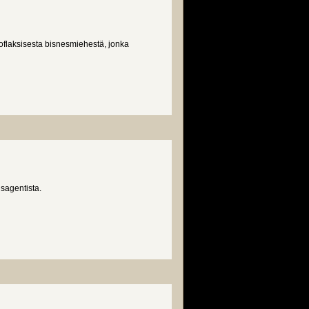
flaksisesta bisnesmiehestä, jonka
isagentista.