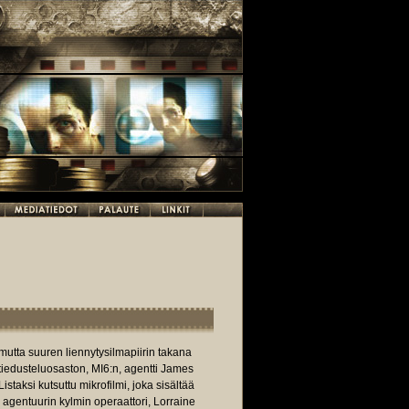
mutta suuren liennytysilmapiirin takana
iedusteluosaston, MI6:n, agentti James
Listaksi kutsuttu mikrofilmi, joka sisältää
 agentuurin kylmin operaattori, Lorraine