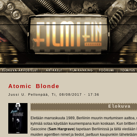
Atomic Blonde
Jussi U. Pellonpää
,
Ti, 08/08/2017 - 17:36
Elokuva
Eletään marraskuuta 1989, Berliinin muurin murtumisen aattoa, 
kylmää sotaa käydään kuumempana kuin koskaan. Kun brittien t
Gascoine (
Sam Hargrave
) tapetaan Berliinissä ja tältä viedään 
muiden agenttien nimet ja tiedot, jaettuun kaupunkiin lähetetään