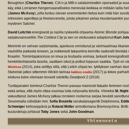
Broughton (
Charlize Theron
). CIA:n ja MI6:n salatuimmatkin operaatiot ja suu
käy, eikä Lorrainen hengenvaaralliseksi menevää keikkaa ei millään lailla he
(
James McAvoy
), jolla tuntuu olevan enemmänkin tietoa kuin mitä hän suost
intressien agentteja ja freelancereita, joista jokainen pelaa muutamaankin pu
mystinen Satchel.
David Leitchin
energisesti ja rujolla ryskeellä ohjaama
Atomic Blonde
pohja
sarjakuvanovelliin
The Coldest City
ja sen on elokuvaksi adaptoinut
Kurt Joh
/tt2406566/fullcredits?
Meininki on vahvan sarjismaista, ajankuva onnistunut ja värimaailmaa likaisen
vauhdilla paikasta toiseen, ja nokkelasti takaumina kerrottu raatoralli tiivistä
finaaliin. Toimintajaksoissa on imua ja brutaalia voimaa, tarkasti koreografioi
henkilökohtaisella tasolla, saattaen iskut ja potkut loppuun saakka. Tyyli on väh
(2014), joka selittyy sillä, että Leitch ohjasi ko. tykityksen vanhan st
Wickissa
Stahelski jatkoi sittemmin Wickin tarinaa
(2017) ja tekee parhail
kakkos-osalla
elokuva tulee olemaan kovasti odotettu
Deadpool 2
(2018).
Tuottajanakin toiminut Charlize Theron passaa mainiosti fataalin femmen rool
sekä antaa, että myös ottaa osumaa luita ruhjovalla teholla. Viimeksi
M. Nigh
vakuuttanut James McAvoy jatkaa ronskien rooliensa sarjaa lievästi sanottun
Sivummalla nähdään mm.
Sofia Boutella
ranskalaisagentti Delphinena,
Eddi
Schweiger
kelloseppänä ja
Roland Möller
armottomana Bremovychina. Britti- 
kuulusteluja johtavat
Toby Jones
sekä
John Goodman
.
Yhteenveto