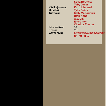
Sofia Boutella
Toby Jones
Käsikirjoittaja:
Kurt Johnstad
Musiikki:
Tyler Bates
Tuottaja:
Kelly McCormick
Beth Kono
A.J. Dix
Eric Gitter
Charlize Theron
Ikäsuositus:
16
Kesto:
115
WWW-sivu:
http://www.imdb.com/title
ref_=tt_ql_1