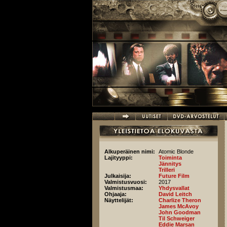
Hyppää pääsisältöön
Alkuperäinen nimi:
Atomic Blonde
Lajityyppi:
Toiminta
Jännitys
Trilleri
Julkaisija:
Future Film
Valmistusvuosi:
2017
Valmistusmaa:
Yhdysvallat
Ohjaaja:
David Leitch
Näyttelijät:
Charlize Theron
James McAvoy
John Goodman
Til Schweiger
Eddie Marsan