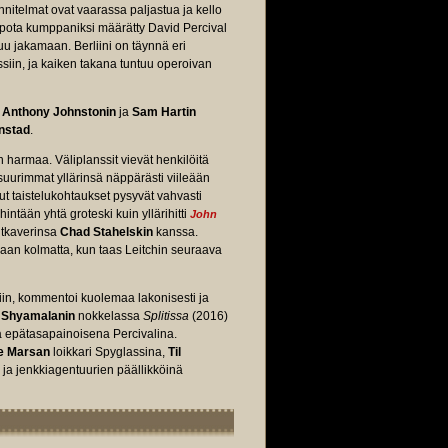
nnitelmat ovat vaarassa paljastua ja kello
lpota kumppaniksi määrätty David Percival
uu jakamaan. Berliini on täynnä eri
ssiin, ja kaiken takana tuntuu operoivan
a
Anthony Johnstonin
ja
Sam Hartin
nstad
.
 harmaa. Väliplanssit vievät henkilöitä
ä suurimmat yllärinsä näppärästi viileään
dut taistelukohtaukset pysyvät vahvasti
intään yhtä groteski kuin yllärihitti
John
untkaverinsa
Chad Stahelskin
kanssa.
laan kolmatta, kun taas Leitchin seuraava
iin, kommentoi kuolemaa lakonisesti ja
t Shyamalanin
nokkelassa
Splitissa
(2016)
a epätasapainoisena Percivalina.
e Marsan
loikkari Spyglassina,
Til
ja jenkkiagentuurien päällikköinä