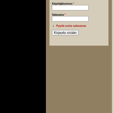
Käyttäjätunnus
*
Salasana
*
Pyydä uutta salasanaa