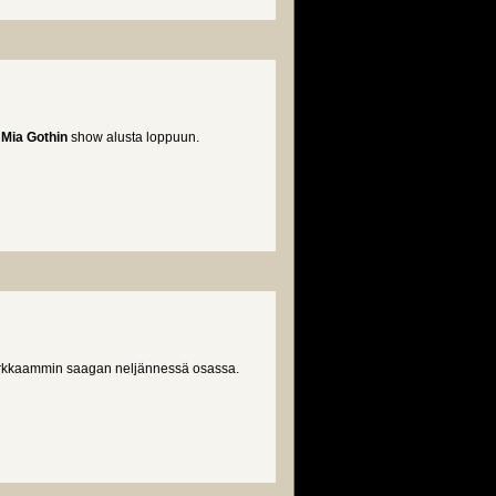
n
Mia Gothin
show alusta loppuun.
irkkaammin saagan neljännessä osassa.