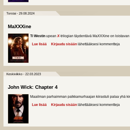
Torstai - 29.08.2024
MaXXXine
Ti Westin
upean
X
-trilogian täydentävä MaXXXine on loistava
Lue lisää
about MaXXXine
Kirjaudu sisään
lähettääksesi kommentteja
Keskiviikko - 22.03.2023
John Wick: Chapter 4
Maailman parhaimman palkkamurhaajan kiirastuli palaa yhä k
Lue lisää
about John Wick: Chapter 4
Kirjaudu sisään
lähettääksesi kommentteja