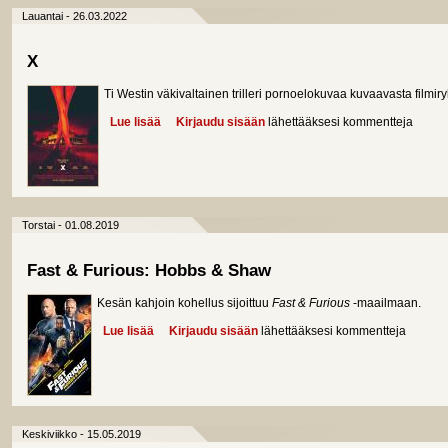
Lauantai - 26.03.2022
X
Ti Westin väkivaltainen trilleri pornoelokuvaa kuvaavasta film
Lue lisää
about X
Kirjaudu sisään
lähettääksesi kommentteja
Torstai - 01.08.2019
Fast & Furious: Hobbs & Shaw
Kesän kahjoin kohellus sijoittuu
Fast & Furious
-maailmaan.
Lue lisää
about Fast & Furious: Hobbs & Shaw
Kirjaudu sisään
lähettääksesi kommentteja
Keskiviikko - 15.05.2019