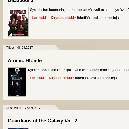
Deadpool 2
Sysimustan huumorin ja armottoman väkivallan suurin ystävä, D
Lue lisää
about Deadpool 2
Kirjaudu sisään
lähettääksesi kommentteja
Tiistai - 08.08.2017
Atomic Blonde
Kylmän sodan aikoihin sijoittuva kovaotteinen toimintajännäri na
Lue lisää
about Atomic Blonde
Kirjaudu sisään
lähettääksesi kommentteja
Keskiviikko - 26.04.2017
Guardians of the Galaxy Vol. 2