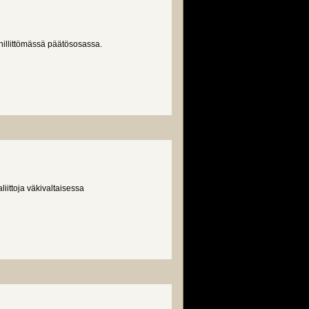
hillittömässä päätösosassa.
iittoja väkivaltaisessa