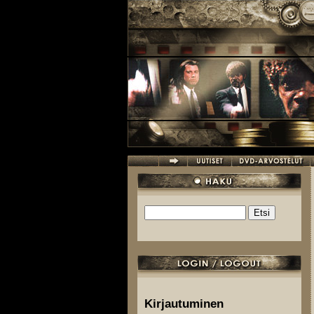
Hyppää pääsisältöön
Etsi
Hakulomake
Kirjautuminen