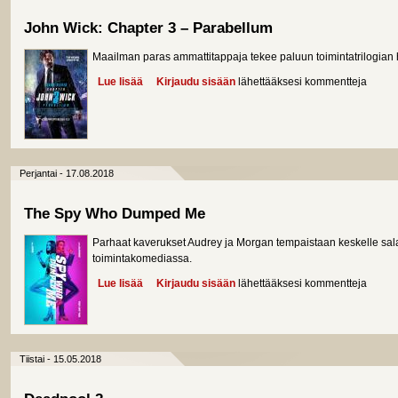
John Wick: Chapter 3 – Parabellum
Maailman paras ammattitappaja tekee paluun toimintatrilogian 
Lue lisää
about John Wick: Chapter 3 – Parabellum
Kirjaudu sisään
lähettääksesi kommentteja
Perjantai - 17.08.2018
The Spy Who Dumped Me
Parhaat kaverukset Audrey ja Morgan tempaistaan keskelle salal
toimintakomediassa.
Lue lisää
about The Spy Who Dumped Me
Kirjaudu sisään
lähettääksesi kommentteja
Tiistai - 15.05.2018