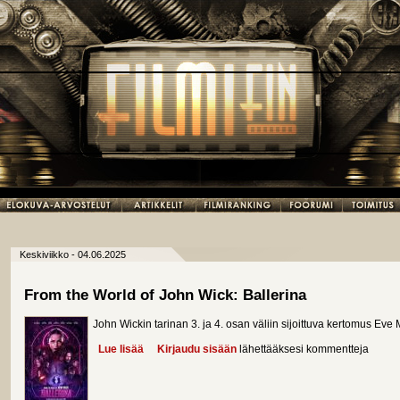
Keskiviikko - 04.06.2025
From the World of John Wick: Ballerina
John Wickin tarinan 3. ja 4. osan väliin sijoittuva kertomus Eve
Lue lisää
about From the World of John Wick: Ballerina
Kirjaudu sisään
lähettääksesi kommentteja