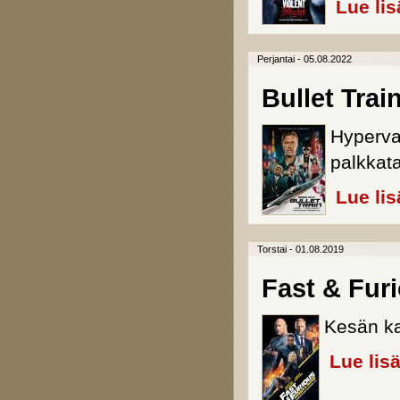
Lue lis
Perjantai - 05.08.2022
Bullet Trai
Hyperva
palkkat
Lue lis
Torstai - 01.08.2019
Fast & Fur
Kesän ka
Lue lis