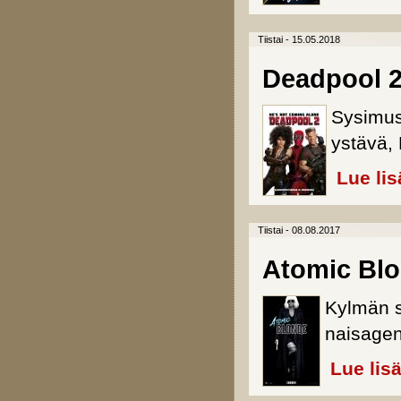
Tiistai - 15.05.2018
Deadpool 
Sysimus
ystävä, 
Lue lis
Tiistai - 08.08.2017
Atomic Bl
Kylmän s
naisagen
Lue lis