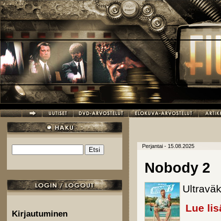
Hyppää pääsisältöön
Perjantai - 15.08.2025
Etsi
Hakulomake
Nobody 2
Ultraväk
Lue lis
Kirjautuminen