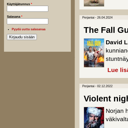
Käyttäjätunnus
*
Salasana
*
Perjantai - 26.04.2024
The Fall G
Pyydä uutta salasanaa
David L
kunnian
stuntnäyt
Lue lis
Perjantai - 02.12.2022
Violent nig
Norjan 
väkivalt