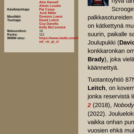
hyvä tah
Alex Hassell
Alexis Louder
Scrooge
Käsikirjoittaja:
Pat Casey
Josh Miller
palkkasotureiden 
Musiikki:
Dominic Lewis
Tuottaja:
David Leitch
Guy Danella
on kätkettynä muu
Kelly McCormick
Ikäsuositus:
16
suurin, paikalle 
Kesto:
112
WWW-sivu:
https://www.imdb.com/title/tt12003946/fullcredits/?
Joulupukki (
Davi
ref_=tt_ql_cl
konkkaronkan oma
Brady
), joka vie
käännettyä.
Tuotantoyhtiö 87N
Leitch
, on kovemm
jonka reservistä 
(2018),
Nobody
2
(2022). Jouluelo
vaikka onhan pun
vuosien ehkä mui