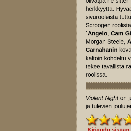
olivatpa ne sitten
herkkyyttä. Hyvää
sivurooleista tut
Scroogen roolist
´Angelo
,
Cam Gi
Morgan Steele,
A
Carnahanin
kov
kaltoin kohdeltu 
tekee tavallista 
roolissa.
Violent Night
on 
ja tulevien jouluje
Kirjaudu sisään