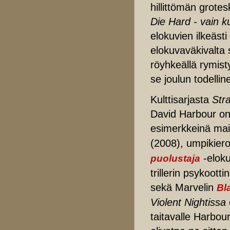
hillittömän grotes
Die Hard - vain ku
elokuvien ilkeästi
elokuvaväkivalta 
röyhkeällä rymistyl
se joulun todelli
Kulttisarjasta
Str
David Harbour on 
esimerkkeinä mai
(2008), umpikier
-eloku
puolustaja
trillerin psykoo
sekä Marvelin
Bl
Violent Nightissa
taitavalle Harbou