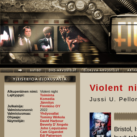
Hyppää pääsisältöön
Violent n
Alkuperäinen nimi:
Violent night
Lajityyppi:
Toiminta
Jussi U. Pell
Komedia
Jännitys
Julkaisija:
Finnkino OY
Valmistusvuosi:
2022
Valmistusmaa:
Yhdysvallat
Ohjaaja:
Tommy Wirkola
Näyttelijät:
David Harbour
Beverly D´Angelo
Bristol,
John Lequizamo
Cam Gigandet
Edi Patterson