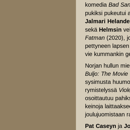
komedia
Bad San
pukiksi pukeutui a
Jalmari Helande
sekä
Helmsin
ve
Fatman
(2020), 
pettyneen lapsen
vie kummankin ge
Norjan hullun mi
Buljo: The Movie
sysimusta huumor
rymistelyssä
Viol
osoittautuu pahik
keinoja laittaak
joulujuomistaan 
Pat Caseyn
ja
Jo