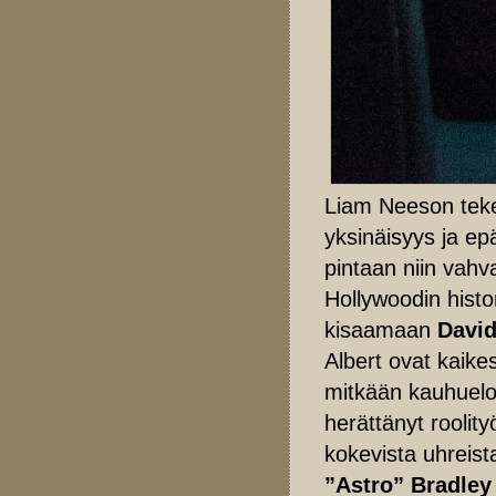
Liam Neeson teke
yksinäisyys ja e
pintaan niin vahv
Hollywoodin histo
kisaamaan
David
Albert ovat kaik
mitkään kauhuelo
herättänyt roolit
kokevista uhreist
”Astro” Bradle