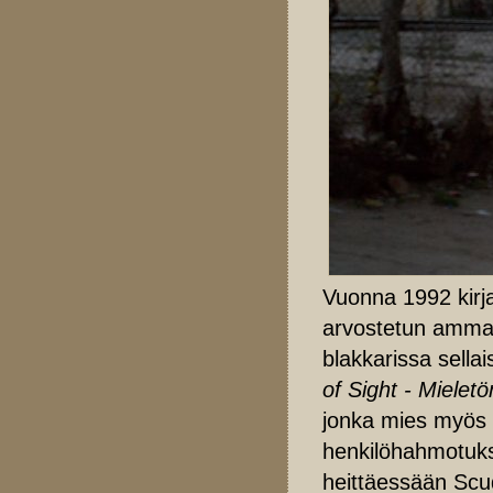
Vuonna 1992 kirja
arvostetun ammatt
blakkarissa sellai
of Sight - Mieletö
jonka mies myös o
henkilöhahmotuks
heittäessään Scud