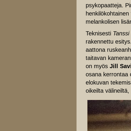
psykopaatteja. Pi
henkilökohtainen
melankolisen lisä
Teknisesti
Tanssi 
rakennettu esitys
aattona ruskeanh
taitavan kamerant
on myös
Jill Sav
osana kerrontaa o
elokuvan tekemise
oikeilta välineilt