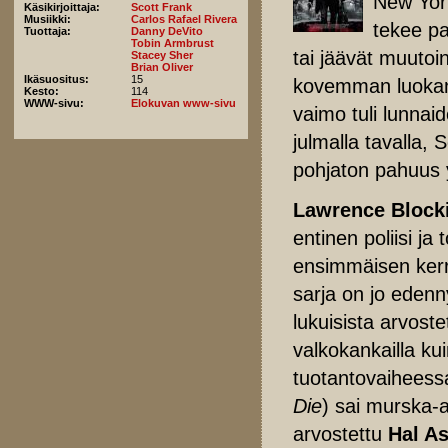
New York
Käsikirjoittaja:
Scott Frank
Musiikki:
Carlos Rafael Rivera
tekee pal
Tuottaja:
Danny DeVito
Tobin Armbrust
tai jäävät muutoi
Stacey Sher
Brian Oliver
Ikäsuositus:
15
kovemman luokan
Kesto:
114
WWW-sivu:
Elokuvan www-sivu
vaimo tuli lunna
julmalla tavalla,
pohjaton pahuus y
Lawrence Block
entinen poliisi ja t
ensimmäisen ker
sarja on jo edenn
lukuisista arvoste
valkokankailla ku
tuotantovaiheess
Die
) sai murska-a
arvostettu
Hal A