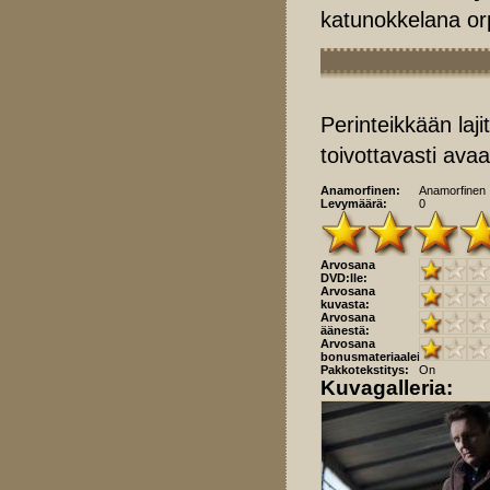
katunokkelana or
Perinteikkään laj
toivottavasti avaa
Anamorfinen:
Anamorfinen
Levymäärä:
0
Arvosana
DVD:lle:
Arvosana
kuvasta:
Arvosana
äänestä:
Arvosana
bonusmateriaaleista:
Pakkotekstitys:
On
Kuvagalleria: