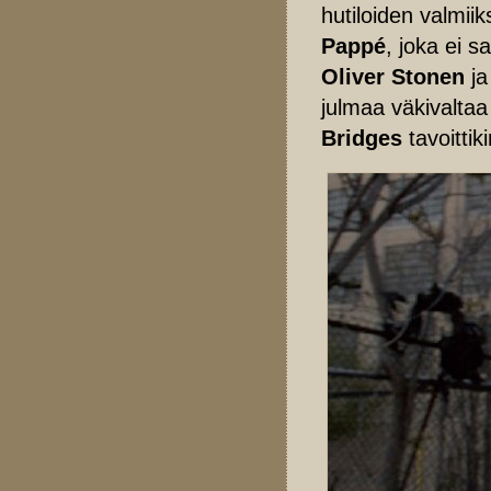
hutiloiden valmiik
Pappé
, joka ei s
Oliver Stonen
j
julmaa väkivaltaa
Bridges
tavoittik