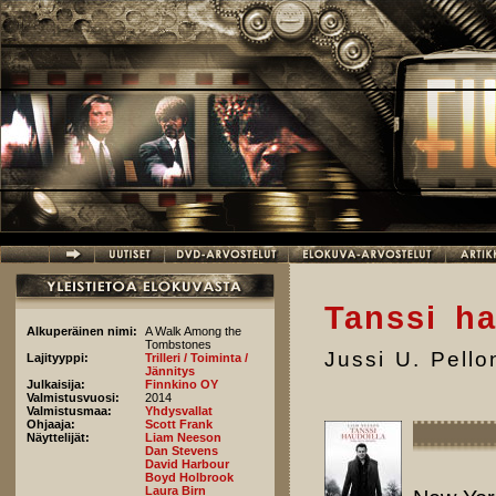
Hyppää pääsisältöön
Tanssi ha
Alkuperäinen nimi:
A Walk Among the
Tombstones
Jussi U. Pell
Lajityyppi:
Trilleri / Toiminta /
Jännitys
Julkaisija:
Finnkino OY
Valmistusvuosi:
2014
Valmistusmaa:
Yhdysvallat
Ohjaaja:
Scott Frank
Näyttelijät:
Liam Neeson
Dan Stevens
David Harbour
Boyd Holbrook
Laura Birn