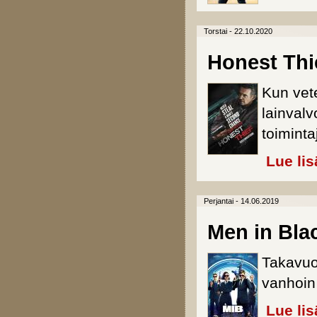
Torstai - 22.10.2020
Honest Thi
Kun vet
lainvalv
toiminta
Lue lis
Perjantai - 14.06.2019
Men in Blac
Takavuo
vanhoin 
Lue lis