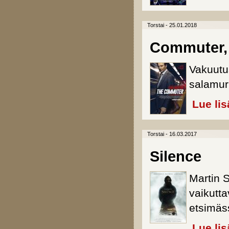
Torstai - 25.01.2018
Commuter,
Vakuutu
salamur
Lue lis
Torstai - 16.03.2017
Silence
Martin 
vaikutt
etsimäs
Lue lis