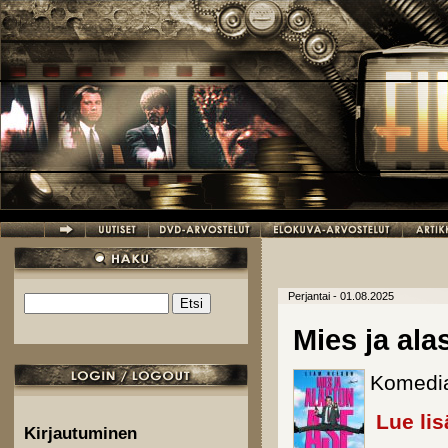
Hyppää pääsisältöön
Perjantai - 01.08.2025
Etsi
Hakulomake
Mies ja ala
Komediak
Lue lis
Kirjautuminen