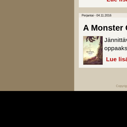
Perjantai - 04.11.2016
A Monster 
Jännittä
oppaaks
Lue lis
Sivut
Copyrig