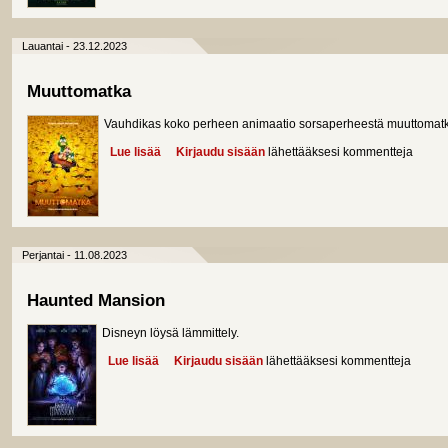
Lauantai - 23.12.2023
Muuttomatka
Vauhdikas koko perheen animaatio sorsaperheestä muuttomatk
Lue lisää
about Muuttomatka
Kirjaudu sisään
lähettääksesi kommentteja
Perjantai - 11.08.2023
Haunted Mansion
Disneyn löysä lämmittely.
Lue lisää
about Haunted Mansion
Kirjaudu sisään
lähettääksesi kommentteja