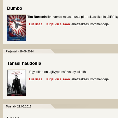
Dumbo
Tim Burtonin
live-versio rakastetusta piirrosklassikosta jättää k
Lue lisää
about Dumbo
Kirjaudu sisään
lähettääksesi kommentteja
Perjantai - 19.09.2014
Tanssi haudoilla
Häijy trilleri on lajityyppinsä valioyksilöitä.
Lue lisää
about Tanssi haudoilla
Kirjaudu sisään
lähettääksesi kommentteja
Torstai - 29.03.2012