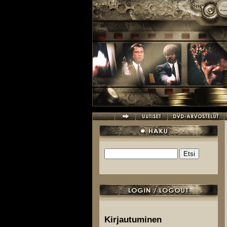
Hyppää pääsisältöön
Etsi
Hakulomake
Kirjautuminen