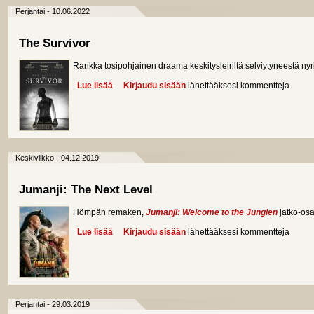
Perjantai - 10.06.2022
The Survivor
Rankka tosipohjainen draama keskitysleiriltä selviytyneestä nyrk
Lue lisää
about The Survivor
Kirjaudu sisään
lähettääksesi kommentteja
Keskiviikko - 04.12.2019
Jumanji: The Next Level
Hömpän remaken,
Jumanji: Welcome to the Junglen
jatko-osa 
Lue lisää
about Jumanji: The Next Level
Kirjaudu sisään
lähettääksesi kommentteja
Perjantai - 29.03.2019