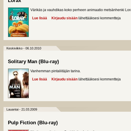
Lorax
Värikäs ja vauhdikas koko perheen animaatio metsänhenki Lora
Lue lisää
about Lorax
Kirjaudu sisään
lähettääksesi kommentteja
Keskiviikko - 06.10.2010
Solitary Man (Blu-ray)
Vanhemman pintaliitäjän tarina.
Lue lisää
about Solitary Man (Blu-ray)
Kirjaudu sisään
lähettääksesi kommentteja
Lauantai - 21.03.2009
Pulp Fiction (Blu-ray)