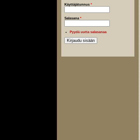
Käyttäjätunnus
*
Salasana
*
Pyydä uutta salasanaa