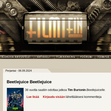
Perjantai - 06.09.2024
Beetlejuice Beetlejuice
36 vuotta saatiin odottaa jatkoa
Tim Burtonin
Beetlejuicelle
.
Lue lisää
about Beetlejuice Beetlejuice
Kirjaudu sisään
lähettääksesi kommentteja