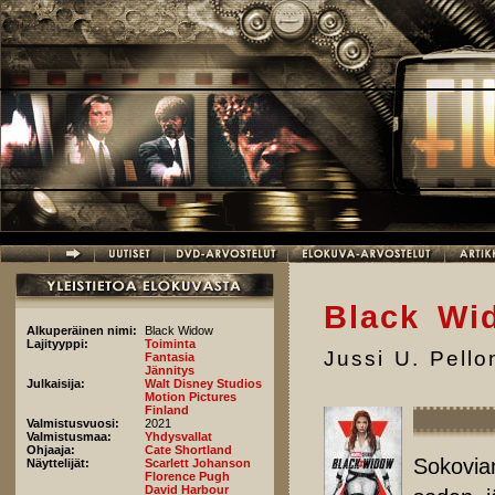
Hyppää pääsisältöön
Black Wi
Alkuperäinen nimi:
Black Widow
Lajityyppi:
Toiminta
Jussi U. Pell
Fantasia
Jännitys
Julkaisija:
Walt Disney Studios
Motion Pictures
Finland
Valmistusvuosi:
2021
Valmistusmaa:
Yhdysvallat
Ohjaaja:
Cate Shortland
Sokovian
Näyttelijät:
Scarlett Johanson
Florence Pugh
David Harbour