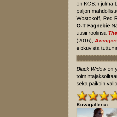
on KGB:n julma Dre
paljon mahdollis
Wostokoff, Red R
O-T Fagnebie
Na
uusii roolinsa
The
(2016),
Avengers
elokuvista tuttun
Black Widow
on y
toimintajaksoilta
sekä paikoin vall
Kuvagalleria: