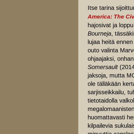
Itse tarina sijoi
America: The Civ
hajosivat ja lop
Bourneja
, tässäk
lujaa heitä ennen
outo valinta Marv
ohjaajaksi, onhan
Somersault
(2014
jaksoja, mutta M
ole tälläkään kert
sarjisseikkailu, t
tietotaidolla valk
megalomaanisten 
huomattavasti hen
kilpailevia sukul
minuuttia capsloc