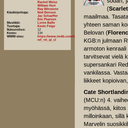
sodan, 
Rachel Weisz
William Hurt
(
Scarle
Ray Winstone
Käsikirjoittaja:
Ned Benson
maailmaa. Tasata
Jac Schaeffer
Eric Pearson
Musiikki:
Lorne Balfe
yhteen saman ko
Tuottaja:
Kevin Feige
Ikäsuositus:
12
Belovan (
Floren
Kesto:
134
WWW-sivu:
https://www.imdb.com/title/tt3480822/fullcredits/?
KGB:n julmaan R
ref_=tt_ql_cl
armoton kenraali
tarvitsevat vielä 
supersankari Red
vankilassa. Vast
liikkeet kopioiva
Cate Shortlandi
(MCU:n) 4. vaih
myöhässä, kiitos
milloinkaan, sill
Marvelin suosikk