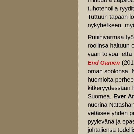
tuhotehoilla ryyd
Tuttuun tapaan lop
nykyhetkeen, my
Rutiinivarmaa työ
roolinsa haltuun 
vaan toivoa, että
(2019
End Gamen
oman soolonsa. Na
huomioita perhe
kitkeryydessään 
Suomea.
Ever A
nuorina Natashan
vetäisee yhden pa
pyylevänä ja epä
johtajiensa todel