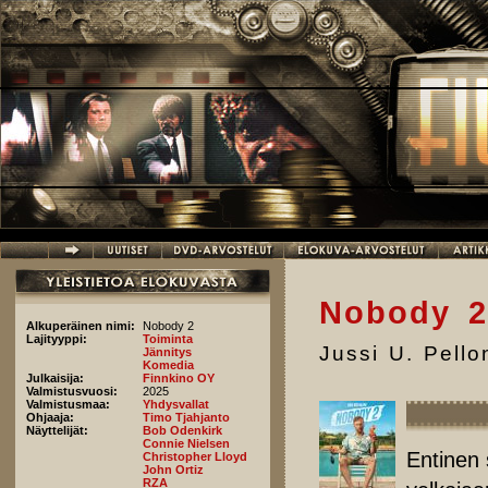
Hyppää pääsisältöön
Nobody 2
Alkuperäinen nimi:
Nobody 2
Lajityyppi:
Toiminta
Jussi U. Pell
Jännitys
Komedia
Julkaisija:
Finnkino OY
Valmistusvuosi:
2025
Valmistusmaa:
Yhdysvallat
Ohjaaja:
Timo Tjahjanto
Näyttelijät:
Bob Odenkirk
Connie Nielsen
Entinen 
Christopher Lloyd
John Ortiz
RZA