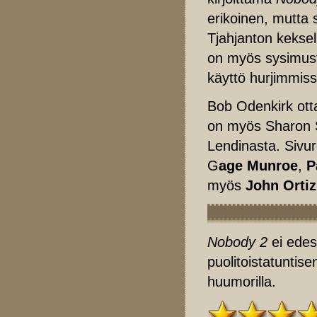
erikoinen, mutta s
Tjahjanton keksel
on myös sysimust
käyttö hurjimmis
Bob Odenkirk otta
on myös Sharon S
Lendinasta. Sivur
G
age Munroe
,
P
myös
John Orti
Nobody 2
ei edes
puolitoistatuntise
huumorilla.