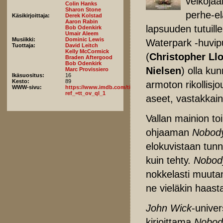
velkojaa
Colin Hanks
Sharon Stone
perhe-el
Käsikirjoittaja:
Derek Kolstad
Aaron Rabin
lapsuuden tutuill
Bob Odenkirk
Umair Aleem
Musiikki:
Dominic Lewis
Waterpark -huvip
Tuottaja:
David Leitch
Kelly McCormick
(
Christopher Ll
Braden Aftergood
Bob Odenkirk
Nielsen
) olla ku
Marc Provissiero
Ikäsuositus:
16
Kesto:
89
armoton rikollisj
WWW-sivu:
https://www.imdb.com/title/tt28996126/fullcredits/?
ref_=tt_ov_ql_1
aseet, vastakkai
Vallan mainion t
ohjaaman
Nobod
elokuvistaan tun
kuin tehty.
Nobod
nokkelasti muuta
ne vieläkin haast
John Wick
-unive
kirjoittama
Nobod