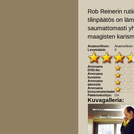
Rob Reinerin ruti
tilinpäätös on lä
saumattomasti yh
maagisten karism
Anamorfinen:
Anamorfinen
Levymäärä:
0
Arvosana
DVD:lle:
Arvosana
kuvasta:
Arvosana
äänestä:
Arvosana
bonusmateriaaleista:
Pakkotekstitys:
On
Kuvagalleria: