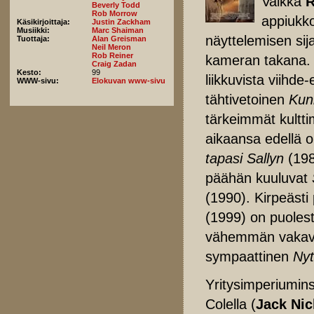
Vaikka
R
Beverly Todd
Rob Morrow
appiukko
Käsikirjoittaja:
Justin Zackham
Musiikki:
Marc Shaiman
näyttelemisen sij
Tuottaja:
Alan Greisman
Neil Meron
Rob Reiner
kameran takana. N
Craig Zadan
Kesto:
99
liikkuvista viihd
WWW-sivu:
Elokuvan www-sivu
tähtivetoinen
Kun
tärkeimmät kult
aikaansa edellä 
tapasi Sallyn
(198
päähän kuuluvat
(1990). Kirpeästi 
(1999) on puoles
vähemmän vakava
sympaattinen
Nyt
Yritysimperiumins
Colella (
Jack Ni