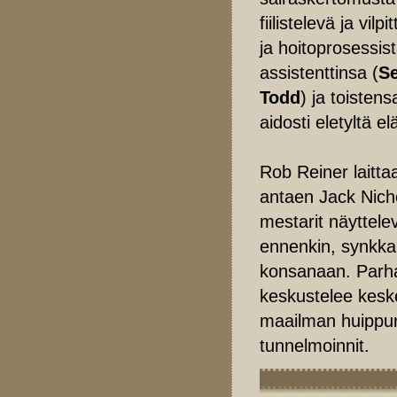
fiilistelevä ja vi
ja hoitoprosessi
assistenttinsa (
S
Todd
) ja toiste
aidosti eletyltä 
Rob Reiner laitta
antaen Jack Nicho
mestarit näyttelev
ennenkin, synkka
konsanaan. Parhai
keskustelee keske
maailman huippunä
tunnelmoinnit.