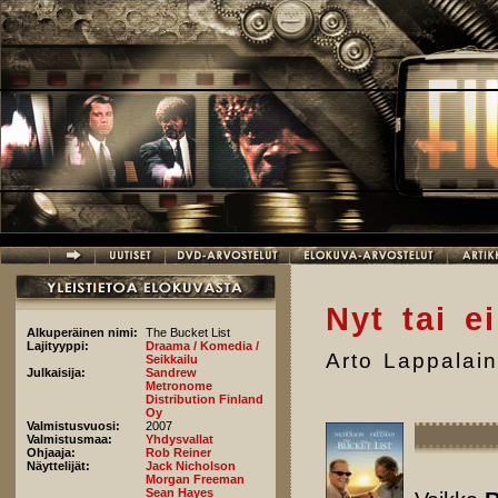
Hyppää pääsisältöön
Nyt tai e
Alkuperäinen nimi:
The Bucket List
Lajityyppi:
Draama / Komedia /
Arto Lappalai
Seikkailu
Julkaisija:
Sandrew
Metronome
Distribution Finland
Oy
Valmistusvuosi:
2007
Valmistusmaa:
Yhdysvallat
Ohjaaja:
Rob Reiner
Näyttelijät:
Jack Nicholson
Morgan Freeman
Sean Hayes