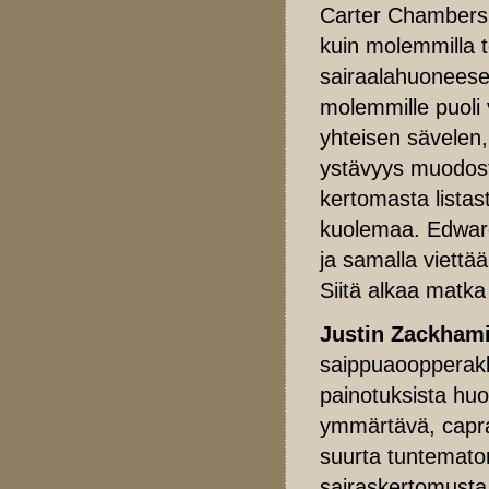
Carter Chambersil
kuin molemmilla 
sairaalahuoneese
molemmille puoli 
yhteisen sävelen,
ystävyys muodostu
kertomasta listas
kuolemaa. Edward
ja samalla viettä
Siitä alkaa matka
Justin Zackham
saippuaoopperakli
painotuksista huo
ymmärtävä, capra
suurta tuntemato
sairaskertomusta 