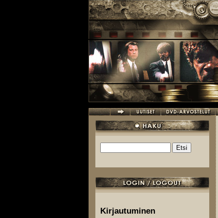
Hyppää pääsisältöön
Etsi
Hakulomake
Kirjautuminen