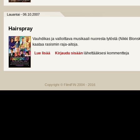
Lauantai - 06.10.2007
Hairspray
Vauhdikas ja valloittava musikaali nuoresta tytöstä (Nikki Blon
kaataa rasismin raja-aitoja.
Lue lisää
about Hairspray
Kirjaudu sisään
lähettääksesi kommentteja
Copyright © FilmiFIN 2004 - 2016