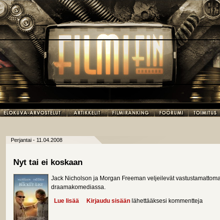
Perjantai - 11.04.2008
Nyt tai ei koskaan
Jack Nicholson ja Morgan Freeman veljeilevät vastustamattoma
draamakomediassa.
Lue lisää
about Nyt tai ei koskaan
Kirjaudu sisään
lähettääksesi kommentteja