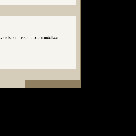
sky), joka ennakkoluulottomuudellaan