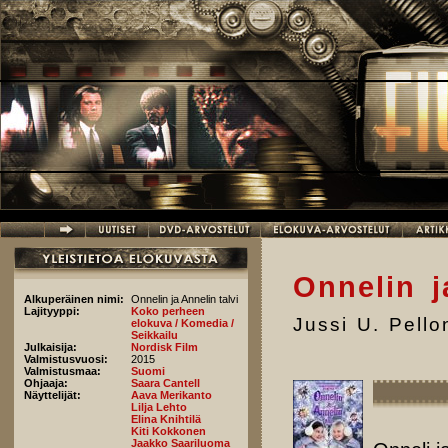
Hyppää pääsisältöön
Onnelin j
Alkuperäinen nimi:
Onnelin ja Annelin talvi
Lajityyppi:
Koko perheen
Jussi U. Pell
elokuva / Komedia /
Seikkailu
Julkaisija:
Nordisk Film
Valmistusvuosi:
2015
Valmistusmaa:
Suomi
Ohjaaja:
Saara Cantell
Näyttelijät:
Aava Merikanto
Lilja Lehto
Elina Knihtilä
Kiti Kokkonen
Jaakko Saariluoma