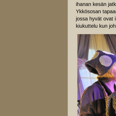
ihanan kesän jatk
Ykkösosan tapaan
jossa hyvät ovat 
kiukuttelu kun joh