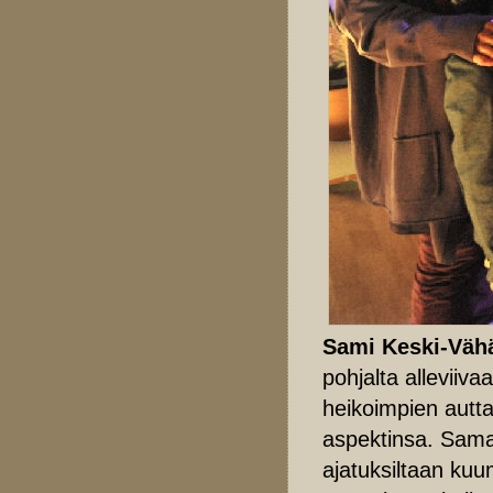
Sami Keski-Väh
pohjalta alleviiva
heikoimpien autta
aspektinsa. Sama
ajatuksiltaan ku