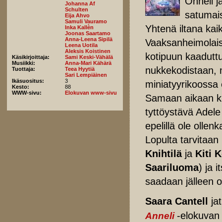
Onneli ja
Johanna Af
Schulten
satumais
Eija Ahvo
Samuli Vauramo
Yhtenä iltana kai
Inka Kallèn
Joonas Saartamo
Anna-Leena Sipilä
Vaaksanheimolaist
Leena Uotila
Aleksis Koistinen
kotipuun kaaduttu
Käsikirjoittaja:
Sami Keski-Vähälä
Musiikki:
Anna-Mari Kähärä
nukkekodistaan, m
Tuottaja:
Teea Hyytiä
Sari Lempiäinen
Ikäsuositus:
3
miniatyyrikoossa e
Kesto:
88
WWW-sivu:
Elokuvan www-sivu
Samaan aikaan ku
tyttöystävä Adele
epelillä ole olle
Lopulta tarvitaan 
Knihtilä
ja
Kiti 
Saariluoma
) ja 
saadaan jälleen oi
Saara Cantell
ja
-elokuvan
Anneli