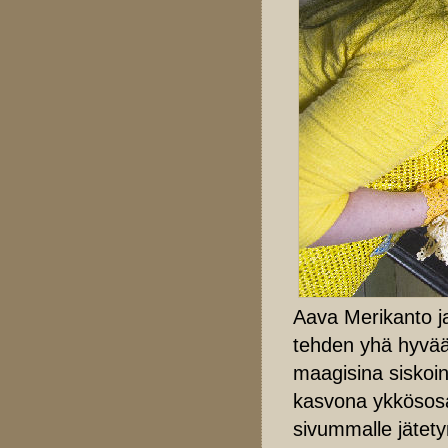
Aava Merikanto ja
tehden yhä hyvää 
maagisina siskoin
kasvona ykkösosa
sivummalle jätet