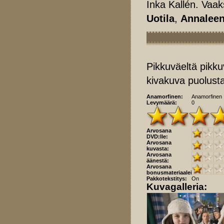
Inka Kallén. Vaa
Uotila
,
Annaleen
Pikkuväeltä pikku
kivakuva puolust
Anamorfinen:
Anamorfinen
Levymäärä:
0
Arvosana
DVD:lle:
Arvosana
kuvasta:
Arvosana
äänestä:
Arvosana
bonusmateriaaleista:
Pakkotekstitys:
On
Kuvagalleria: