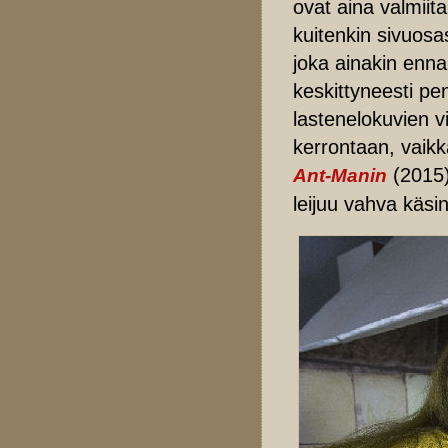
ovat aina valmiit
kuitenkin sivuos
joka ainakin enna
keskittyneesti pe
lastenelokuvien vi
kerrontaan, vaik
(2015)
Ant-Manin
leijuu vahva käsin