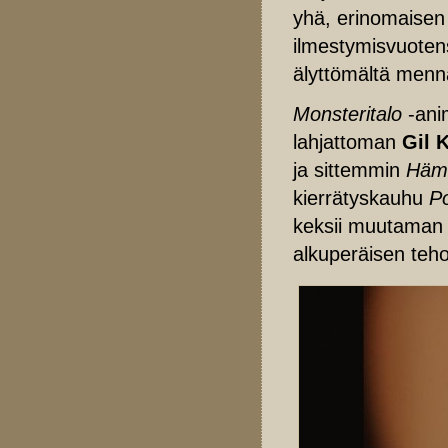
yhä, erinomaisen
ilmestymisvuotens
älyttömältä menn
Monsteritalo
-anim
lahjattoman
Gil 
ja sittemmin
Hämä
kierrätyskauhu
Po
keksii muutaman 
alkuperäisen teho