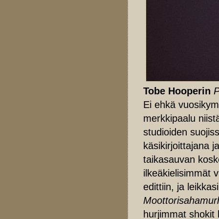
Tobe Hooperin
P
Ei ehkä vuosikymm
merkkipaalu niist
studioiden suojiss
käsikirjoittajana 
taikasauvan koske
ilkeäkielisimmät v
edittiin, ja leikka
Moottorisahamur
hurjimmat shokit 