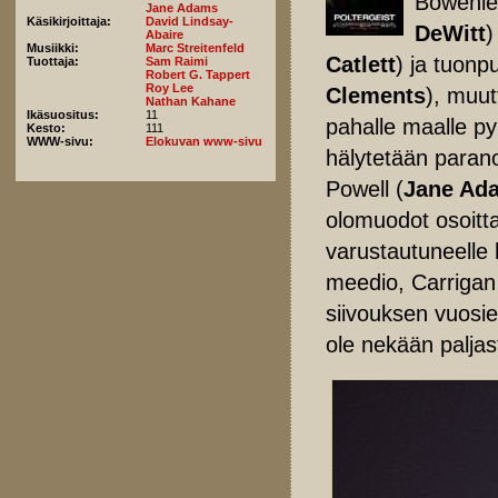
Bowenien
Jane Adams
Käsikirjoittaja:
David Lindsay-
DeWitt
)
Abaire
Musiikki:
Marc Streitenfeld
Catlett
) ja tuonp
Tuottaja:
Sam Raimi
Robert G. Tappert
Roy Lee
Clements
), muut
Nathan Kahane
Ikäsuositus:
11
pahalle maalle py
Kesto:
111
WWW-sivu:
Elokuvan www-sivu
hälytetään paranor
Powell (
Jane Ad
olomuodot osoittau
varustautuneelle 
meedio, Carrigan
siivouksen vuosie
ole nekään paljas