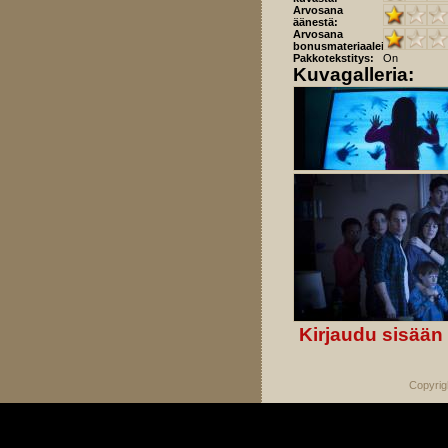
Arvosana
äänestä:
Arvosana
bonusmateriaaleista:
Pakkotekstitys:
On
Kuvagalleria:
Kirjaudu sisään
Copyrig