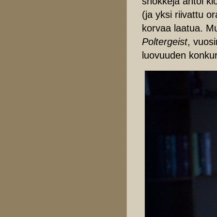
shokkeja antoi kl
(ja yksi riivattu 
korvaa laatua. M
Poltergeist
, vuos
luovuuden konkur