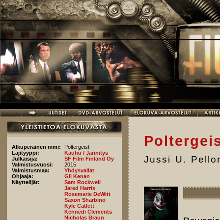
Hyppää pääsisältöön
Poltergei
Alkuperäinen nimi:
Poltergeist
Lajityyppi:
Kauhu / Jännitys
Jussi U. Pell
Julkaisija:
SF Film Finland Oy
Valmistusvuosi:
2015
Valmistusmaa:
Yhdysvallat
Ohjaaja:
Gil Kenan
Näyttelijät:
Sam Rockwell
Jared Harris
Rosemarie DeWitt
Saxon Sharbino
Kyle Catlett
Kennedi Clements
Nicholas Braun