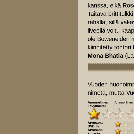
kanssa, eikä Rose
Taitava brittitul
rahalla, sillä vak
ilveellä voitu ka
ole Boweneiden m
kiinnitetty tohtori
Mona Bhatia
(La
Vuoden huonoimm
nimetä, mutta Vuo
Anamorfinen:
Anamorfinen
Levymäärä:
0
Arvosana
DVD:lle:
Arvosana
kuvasta: