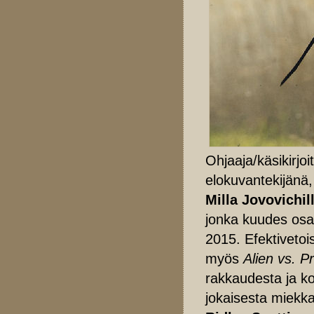
Ohjaaja/käsikirjoi
elokuvantekijänä
Milla Jovovichil
jonka kuudes osa 
2015. Efektivetoi
myös
Alien vs. P
rakkaudesta ja ko
jokaisesta miekka 