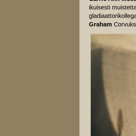
ikuisesti muistet
gladiaattorikolleg
Graham
Corvukse