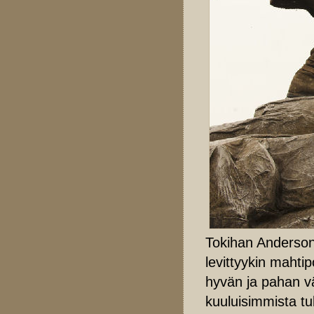
Tokihan Anderson
levittyykin mahtip
hyvän ja pahan väl
kuuluisimmista tu