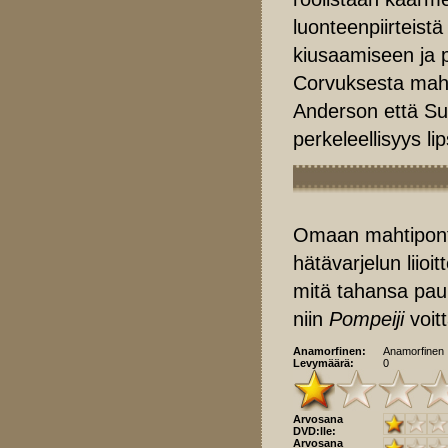
luonteenpiirteis
kiusaamiseen ja pe
Corvuksesta mahd
Anderson että Su
perkeleellisyys li
Omaan mahtiponti
hätävarjelun liio
mitä tahansa pauk
niin
Pompeiji
voit
Anamorfinen:
Anamorfinen
Levymäärä:
0
Arvosana
DVD:lle:
Arvosana