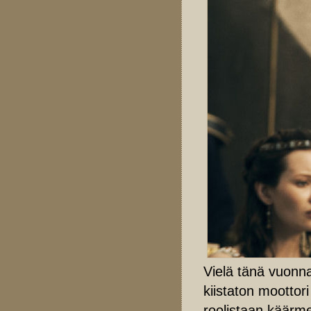
Vielä tänä vuonn
kiistaton moottori
roolistaan käärm