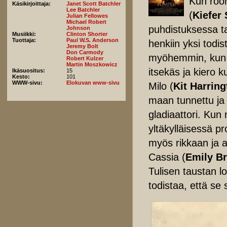
Kun room
Käsikirjoittaja:
Janet Scott Batchler
Lee Batchler
(
Kiefer
Julian Fellowes
Michael Robert
puhdistuksessa ta
Johnson
Musiikki:
Clinton Shorter
Tuottaja:
Paul W.S. Anderson
henkiin yksi todis
Jeremy Bolt
Don Carmody
myöhemmin, kun C
Robert Kulzer
Martin Moszkowicz
itsekäs ja kiero 
Ikäsuositus:
15
Kesto:
101
WWW-sivu:
Elokuvan www-sivu
Milo (
Kit Harrin
maan tunnettu ja 
gladiaattori. Kun
yltäkylläisessä p
myös rikkaan ja 
Cassia (
Emily B
Tulisen taustan lo
todistaa, että se