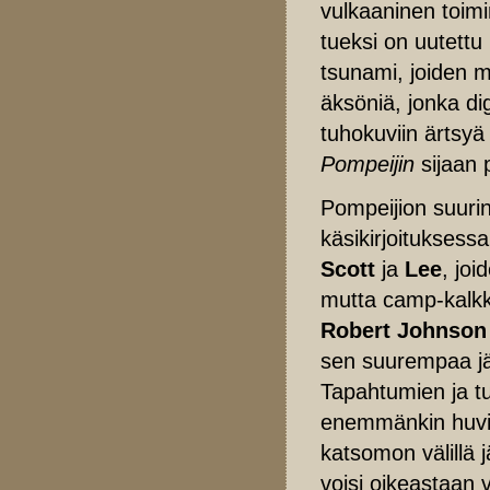
vulkaaninen toimin
tueksi on uutettu
tsunami, joiden 
äksöniä, jonka di
tuhokuviin ärtsyä
Pompeijin
sijaan 
Pompeijion suurin
käsikirjoituksess
Scott
ja
Lee
, jo
mutta camp-kalk
Robert Johnson
sen suurempaa jä
Tapahtumien ja t
enemmänkin huvit
katsomon välillä 
voisi oikeastaan 