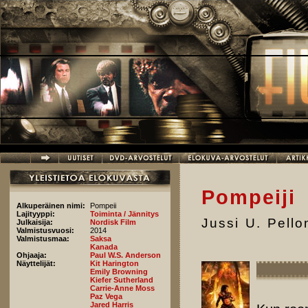
Hyppää pääsisältöön
Pompeiji
Alkuperäinen nimi:
Pompeii
Lajityyppi:
Toiminta / Jännitys
Jussi U. Pell
Julkaisija:
Nordisk Film
Valmistusvuosi:
2014
Valmistusmaa:
Saksa
Kanada
Ohjaaja:
Paul W.S. Anderson
Näyttelijät:
Kit Harington
Emily Browning
Kiefer Sutherland
Carrie-Anne Moss
Paz Vega
Jared Harris