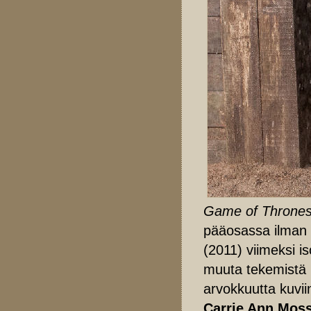
Game of Throne
pääosassa ilman
(2011) viimeksi i
muuta tekemistä k
arvokkuutta kuvi
Carrie Ann Mos