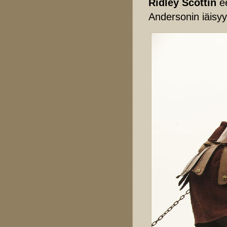
Ridley Scottin
e
Andersonin iäisy