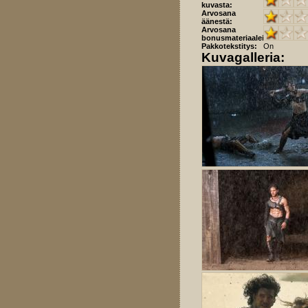
kuvasta:
Arvosana
äänestä:
Arvosana
bonusmateriaaleista:
Pakkotekstitys:
On
Kuvagalleria: