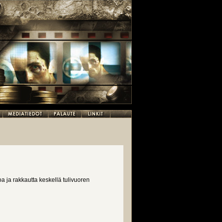
oa ja rakkautta keskellä tulivuoren