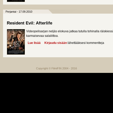
Perjantai - 17.09.2010
Resident Evil: Afterlife
Videopelisarjan neljäs elokuva jatkaa tutulla tohinalla räiskie
karmaisevaa salaliittoa.
Lue lisää
about Resident Evil: Afterlife
Kirjaudu sisään
lähettääksesi kommentteja
Copyright © FilmiFIN 2004 - 2016