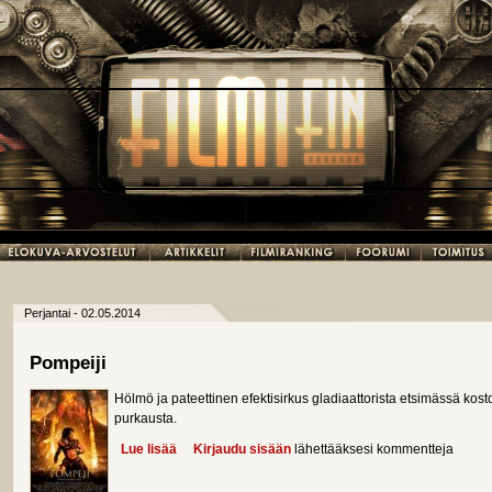
Perjantai - 02.05.2014
Pompeiji
Hölmö ja pateettinen efektisirkus gladiaattorista etsimässä kost
purkausta.
Lue lisää
about Pompeiji
Kirjaudu sisään
lähettääksesi kommentteja