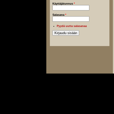
Käyttäjätunnus
*
Salasana
*
Pyydä uutta salasanaa