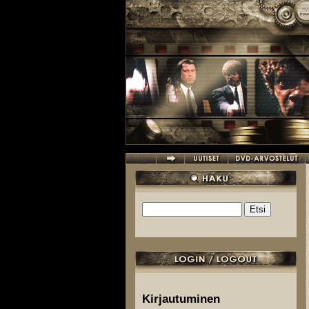
Hyppää pääsisältöön
Etsi
Hakulomake
Kirjautuminen