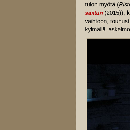
tulon myötä (
Rist
(2015)), 
saiituri
vaihtoon, touhust
kylmällä laskelmoi