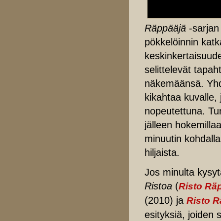
Räppääjä
-sarjan
pökkelöinnin katk
keskinkertaisuuden
selittelevät tapaht
näkemäänsä. Yhdek
kikahtaa kuvalle,
nopeutettuna. Tunn
jälleen hokemilla
minuutin kohdalla 
hiljaista.
Jos minulta kysy
Ristoa
(
Risto Rä
(2010) ja
Risto R
esityksiä, joiden