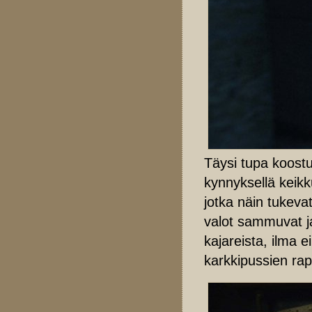
Täysi tupa koost
kynnyksellä keikku
jotka näin tukeva
valot sammuvat j
kajareista, ilma e
karkkipussien rap