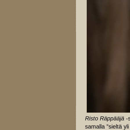
Risto Räppääjä
-
samalla ”sieltä yl