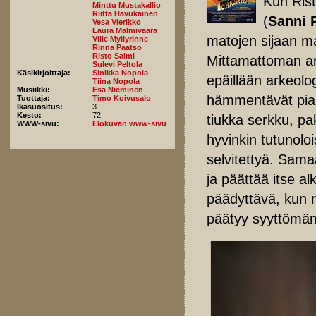
Kun Ris
Minttu Mustakallio
Riitta Havukainen
(
Sanni 
Vesa Vierikko
Laura Malmivaara
matojen sijaan 
Ville Myllyrinne
Rinna Paatso
Risto Salmi
Mittamattoman arv
Sulevi Peltola
Käsikirjoittaja:
Sinikka Nopola
epäillään arkeol
Tiina Nopola
Musiikki:
Esa Nieminen
hämmentävät pia
Tuottaja:
Timo Koivusalo
Ikäsuositus:
3
Kesto:
72
tiukka serkku, pak
WWW-sivu:
Elokuvan www-sivu
hyvinkin tutunoloi
selvitettyä. Samaa
ja päättää itse a
päädyttävä, kun n
päätyy syyttömän