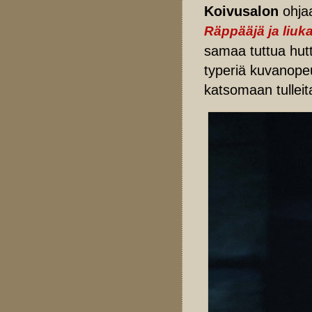
Koivusalon
ohjaa
Räppääjä ja liuk
samaa tuttua hutt
typeriä kuvanopeuk
katsomaan tulleit