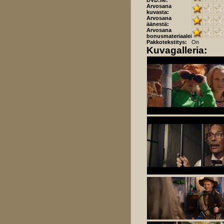
DVD:lle:
Arvosana
kuvasta:
Arvosana
äänestä:
Arvosana
bonusmateriaaleista:
Pakkotekstitys:
On
Kuvagalleria: