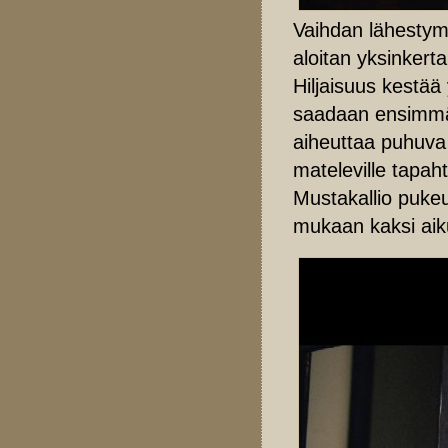
Vaihdan lähestymi
aloitan yksinkert
Hiljaisuus kestää
saadaan ensimmäi
aiheuttaa puhuva
mateleville tapah
Mustakallio puke
mukaan kaksi aiku