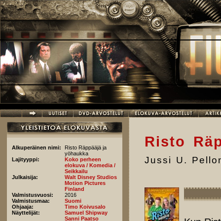
Hyppää pääsisältöön
Risto Rä
Alkuperäinen nimi:
Risto Räppääjä ja
yöhaukka
Jussi U. Pell
Lajityyppi:
Koko perheen
elokuva / Komedia /
Seikkailu
Julkaisija:
Walt Disney Studios
Motion Pictures
Finland
Valmistusvuosi:
2016
Valmistusmaa:
Suomi
Ohjaaja:
Timo Koivusalo
Näyttelijät:
Samuel Shipway
Sanni Paatso