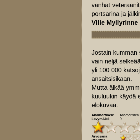
vanhat veteraani
portsarina ja jäl
Ville Myllyrinne
Jostain kumman 
vain neljä selkeä
yli 100 000 katso
ansaitsisikaan.
Mutta älkää ymmärt
kuuluukin käydä e
elokuvaa.
Anamorfinen:
Anamorfinen
Levymäärä:
0
Arvosana