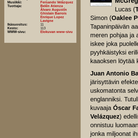
McGreg
Musiikki:
Fernando Velázquez
Tuottaja:
Belén Atienza
Lucas (
Álvaro Augustín
Ghislain Barrois
Simon (
Oaklee P
Enrique Lopez
Lavigne
Ikäsuositus:
11
Tapaninpäivän aa
Kesto:
113
WWW-sivu:
Elokuvan www-sivu
meren pohjaa ja 
iskee joka puolel
pyyhkäistyksi eri
kaaoksen löytää 
Juan Antonio B
järisyttävin efek
uskomatonta selvi
englanniksi. Tutul
kuvaaja
Óscar F
Velázquez
) edel
onnistuu luomaan 
jonka miljoonat ih