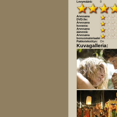
Levymäärä:
0
Arvosana
DVD:lle:
Arvosana
kuvasta:
Arvosana
äänestä:
Arvosana
bonusmateriaaleista:
Pakkotekstitys:
On
Kuvagalleria: