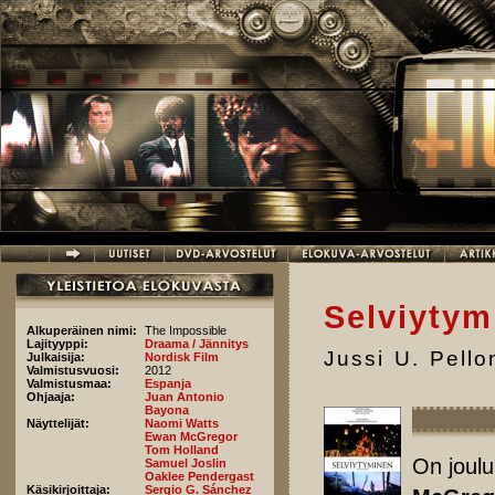
Hyppää pääsisältöön
Selviytym
Alkuperäinen nimi:
The Impossible
Lajityyppi:
Draama / Jännitys
Jussi U. Pell
Julkaisija:
Nordisk Film
Valmistusvuosi:
2012
Valmistusmaa:
Espanja
Ohjaaja:
Juan Antonio
Bayona
Näyttelijät:
Naomi Watts
Ewan McGregor
Tom Holland
On joulu
Samuel Joslin
Oaklee Pendergast
Käsikirjoittaja:
Sergio G. Sánchez