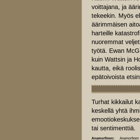
voittajana, ja ää
tekeekin. Myös e
äärimmäisen aitoa
harteille katastr
nuoremmat veljet
työtä. Ewan McGre
kuin Wattsin ja H
kautta, eikä rooli
epätoivoista etsin
Turhat kikkailut k
keskellä yhtä ihm
emootiokeskuksee
tai sentimenttiä.
Anamorfinen:
Anamorfinen