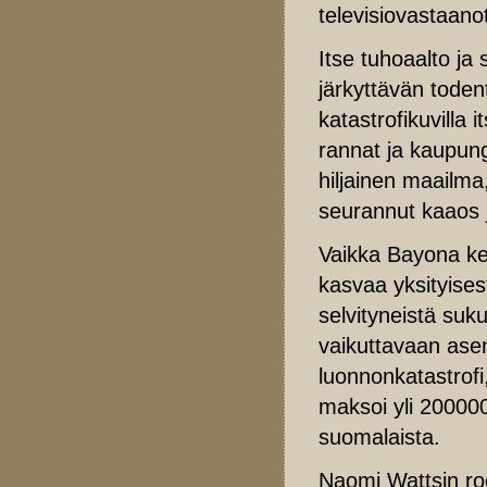
televisiovastaano
Itse tuhoaalto ja
järkyttävän toden
katastrofikuvilla
rannat ja kaupungi
hiljainen maailma
seurannut kaaos j
Vaikka Bayona kek
kasvaa yksityises
selvityneistä suku
vaikuttavaan ase
luonnonkatastrofi
maksoi yli 20000
suomalaista.
Naomi Wattsin roo