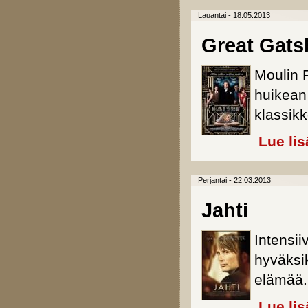
Lauantai - 18.05.2013
Great Gatsb
Moulin R
huikean
klassik
Lue lis
Perjantai - 22.03.2013
Jahti
Intensii
hyväksik
elämää.
Lue lis