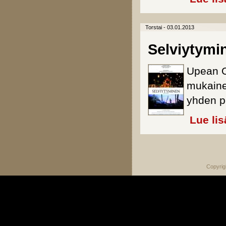
Torstai - 03.01.2013
Selviytymi
Upean O
mukaine
yhden p
Lue lis
Sivut
Copyrig