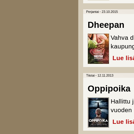
Perjantai - 23.10.2015
Dheepan
Vahva d
kaupung
Lue lis
Tiistai - 12.11.2013
Oppipoika
Hallitt
vuoden 
Lue lis