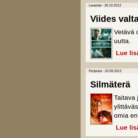
Lauantai - 26.10.2013
Viides valt
Vetävä 
uutta.
Lue lis
Perjantai - 20.09.2013
Silmäterä
Taitava 
ylittäv
omia en
Lue lis