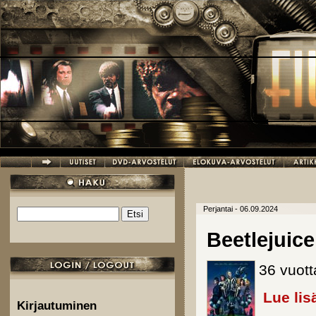
Hyppää pääsisältöön
Perjantai - 06.09.2024
Etsi
Hakulomake
Beetlejuice
36 vuott
Lue lis
Kirjautuminen