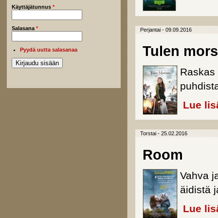
Käyttäjätunnus
*
Salasana
*
Perjantai - 09.09.2016
Tulen mors
Pyydä uutta salasanaa
Raskas 
puhdista
Lue lis
Torstai - 25.02.2016
Room
Vahva j
äidistä
Lue lis