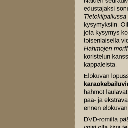
Näiden seurauk
edustajaksi son
Tietokilpailussa
kysymyksiin. Oi
jota kysymys ko
toisenlaisella vi
Hahmojen morf
koristelun kans
kappaleista.
Elokuvan lopuss
karaokebailuvi
hahmot laulavat 
pää- ja ekstrava
ennen elokuvan
DVD-romilta pä
voisi olla kiva 