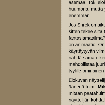
asemaa. Toki elok
huumoria, mutta yl
enemmän.
Jos Shrek on aiku
sitten tekee siit
fantasiamaailma? 
on animaatio. On
käyttäytyvän viim
nähdä sama oikeid
mahdollistaa juuri
tyylille ominainen
Elokuvan näytteli
äänenä toimii
Mi
mitään päätähuim
näyttelijän kohdal