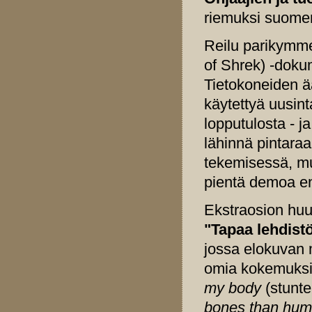
riemuksi suomen
Reilu parikymm
of Shrek) -dokum
Tietokoneiden ää
käytettyä uusint
lopputulosta - ja
lähinnä pintara
tekemisessä, mu
pientä demoa 
Ekstraosion hu
"Tapaa lehdist
jossa elokuvan m
omia kokemuksi
my body
(stunte
bones than hum