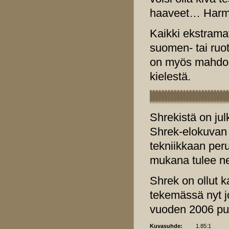
haaveet… Harm
Kaikki ekstramat
suomen- tai ruot
on myös mahdolli
kielestä.
Shrekistä on jul
Shrek-elokuvan 
tekniikkaan per
mukana tulee nel
Shrek on ollut k
tekemässä nyt jo
vuoden 2006 puo
Kuvasuhde:
1.85:1