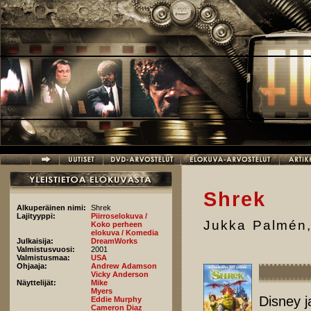
Hyppää pääsisältöön
Shrek
Alkuperäinen nimi:
Shrek
Lajityyppi:
Piirroselokuva /
Jukka Palmén
Koko perheen
elokuva / Komedia
Julkaisija:
DreamWorks
Valmistusvuosi:
2001
Valmistusmaa:
USA
Ohjaaja:
Andrew Adamson
Vicky Anderson
Näyttelijät:
Mike
Myers
Disney ja
Eddie Murphy
Cameron Diaz