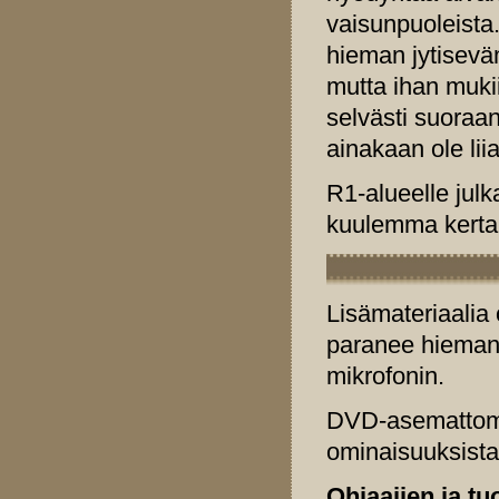
vaisunpuoleista.
hieman jytisevä
mutta ihan muki
selvästi suoraan
ainakaan ole lii
R1-alueelle jul
kuulemma kerta
Lisämateriaalia 
paranee hieman
mikrofonin.
DVD-asemattoma
ominaisuuksista
Ohjaajien ja tu