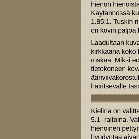
hienon hienoista
Käytännössä ku
1.85:1. Tuskin n
on kovin paljoa
Laadultaan kuva 
kirkkaana koko 
roskaa. Miksi ed
tietokoneen kova
ääriviivakorostu
häiritsevälle tas
Kielinä on valitt
5.1 -raitoina. Va
hienoinen petty
hyödyntää aivan