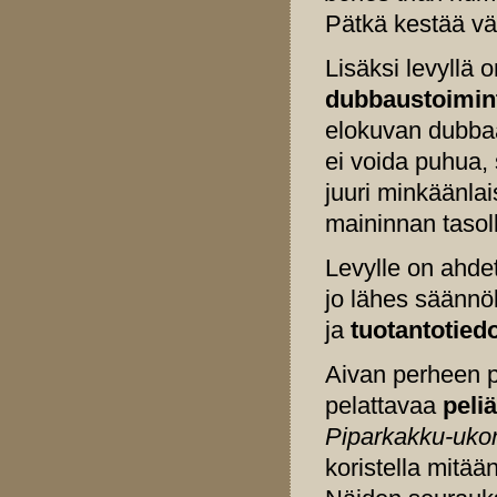
Pätkä kestää väh
Lisäksi levyllä 
dubbaustoimin
elokuvan dubbaa
ei voida puhua, 
juuri minkäänlai
maininnan tasolle
Levylle on ahd
jo lähes säännö
ja
tuotantotied
Aivan perheen p
pelattavaa
peliä
Piparkakku-ukon
koristella mitä