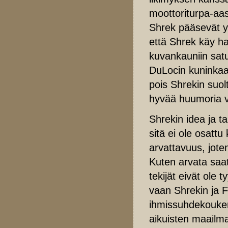
moottoriturpa-aas
Shrek pääsevät y
että Shrek käy ha
kuvankauniin sat
DuLocin kuninkaa
pois Shrekin suolt
hyvää huumoria v
Shrekin idea ja t
sitä ei ole osatt
arvattavuus, jote
Kuten arvata saa
tekijät eivät ole
vaan Shrekin ja F
ihmissuhdekouker
aikuisten maailm