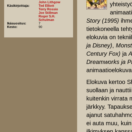
John Lithgow
yhteist
Käsikirjoittaja:
Ted Elliott
Terry Rossio
animaati
Joe Stillman
Roger S.H.
Story (1995)
ihme
Schulman
Ikäsuositus:
7
Kesto:
90
tietokoneella teh
elokuvia on teknii
ja Disney)
,
Monste
Century Fox)
ja
A
Dreamworks ja P
animaatioelokuva
Elokuva kertoo Sh
suollaan ja nautt
kuitenkin virrata
järkkyy. Tapaukse
ajanut satuhahmot
ei auta muu, kuin
ilkimyksen kanss