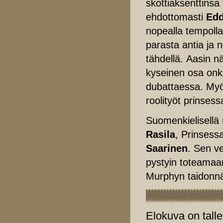
skottiaksenttinsa
ehdottomasti
Edd
nopealla tempolla
parasta antia ja 
tähdellä. Aasin n
kyseinen osa onkin
dubattaessa. My
roolityöt prinses
Suomenkielisellä 
Rasila
, Prinsess
Saarinen
. Sen v
pystyin toteama
Murphyn taidonnä
Elokuva on talle