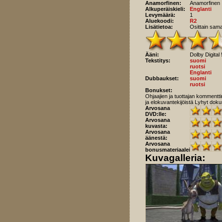
Anamorfinen:
Anamorfinen
Alkuperäiskieli:
Englanti
Levymäärä:
1
Aluekoodi:
R2
Lisätietoa:
Osittain sam
Ääni:
Dolby Digital 
Tekstitys:
suomi
ruotsi
Englanti
Dubbaukset:
suomi
ruotsi
Bonukset:
Ohjaajien ja tuottajan kommentti
ja elokuvantekijöistä Lyhyt do
Arvosana
DVD:lle:
Arvosana
kuvasta:
Arvosana
äänestä:
Arvosana
bonusmateriaaleista:
Kuvagalleria: