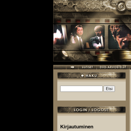
Hyppää pääsisältöön
Etsi
Hakulomake
Kirjautuminen