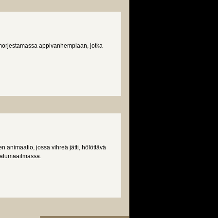
morjestamassa appivanhempiaan, jotka
n animaatio, jossa vihreä jätti, hölöttävä
 satumaailmassa.