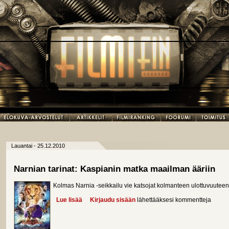
Lauantai - 25.12.2010
Narnian tarinat: Kaspianin matka maailman ääriin
Kolmas Narnia -seikkailu vie katsojat kolmanteen ulottuvuuteen
Lue lisää
about Narnian tarinat: Kaspianin matka maailman 
Kirjaudu sisään
lähettääksesi kommentteja