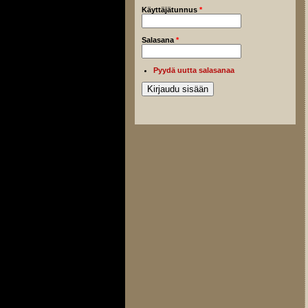
Käyttäjätunnus
*
Salasana
*
Pyydä uutta salasanaa