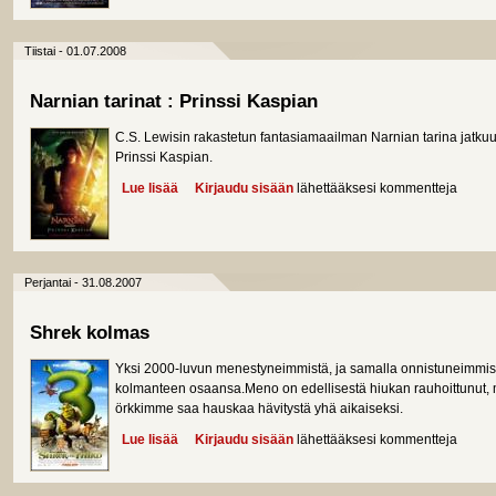
Tiistai - 01.07.2008
Narnian tarinat : Prinssi Kaspian
C.S. Lewisin rakastetun fantasiamaailman Narnian tarina jatkuu
Prinssi Kaspian.
Lue lisää
about Narnian tarinat : Prinssi Kaspian
Kirjaudu sisään
lähettääksesi kommentteja
Perjantai - 31.08.2007
Shrek kolmas
Yksi 2000-luvun menestyneimmistä, ja samalla onnistuneimmista
kolmanteen osaansa.Meno on edellisestä hiukan rauhoittunut, mu
örkkimme saa hauskaa hävitystä yhä aikaiseksi.
Lue lisää
about Shrek kolmas
Kirjaudu sisään
lähettääksesi kommentteja