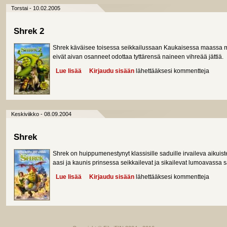
Torstai - 10.02.2005
Shrek 2
Shrek käväisee toisessa seikkailussaan Kaukaisessa maassa 
eivät aivan osanneet odottaa tyttärensä naineen vihreää jättiä.
Lue lisää
about Shrek 2
Kirjaudu sisään
lähettääksesi kommentteja
Keskiviikko - 08.09.2004
Shrek
Shrek on huippumenestynyt klassisille saduille irvaileva aikuiste
aasi ja kaunis prinsessa seikkailevat ja sikailevat lumoavassa
Lue lisää
about Shrek
Kirjaudu sisään
lähettääksesi kommentteja