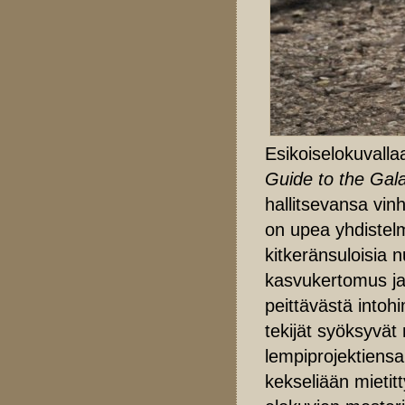
Esikoiselokuvall
Guide to the Gal
hallitsevansa vin
on upea yhdistel
kitkeränsuloisia
kasvukertomus ja 
peittävästä intoh
tekijät syöksyvät
lempiprojektiens
kekseliään mieti