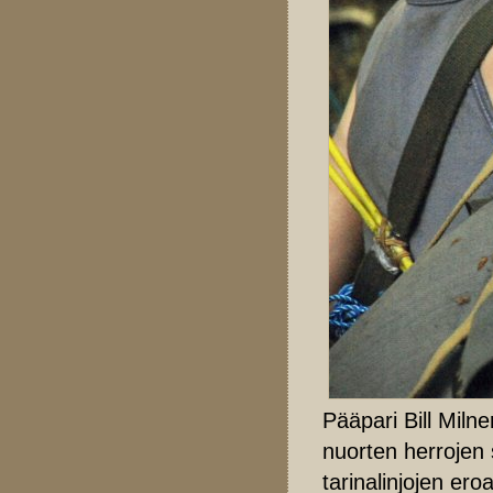
Pääpari Bill Milne
nuorten herrojen
tarinalinjojen er