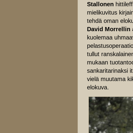
Stallonen
hittile
mielikuvitus kirja
tehdä oman elok
David Morrellin
a
kuolemaa uhmaavil
pelastusoperaati
tullut ranskalaine
mukaan tuotantoon
sankaritarinaksi 
vielä muutama ki
elokuva.