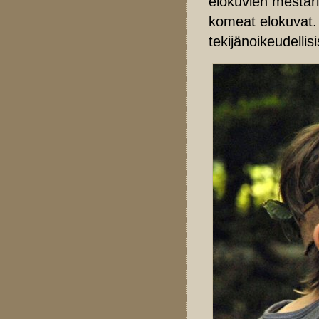
elokuvien mestar
komeat elokuvat
tekijänoikeudellisi