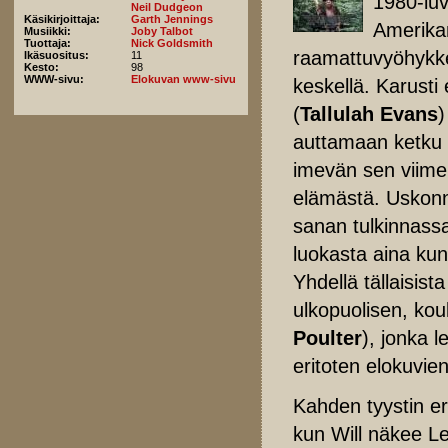
1980-luv
Neil Dudgeon
Käsikirjoittaja:
Garth Jennings
Amerikan
Musiikki:
Joby Talbot
Tuottaja:
Nick Goldsmith
raamattuvyöhykkei
Ikäsuositus:
11
Kesto:
98
WWW-sivu:
Elokuvan www-sivu
keskellä. Karust
(
Tallulah Evans
)
auttamaan ketku 
imevän sen viimei
elämästä. Uskonno
sanan tulkinnassa
luokasta aina kun
Yhdellä tällaisist
ulkopuolisen, ko
Poulter
), jonka 
eritoten elokuvien 
Kahden tyystin e
kun Will näkee L