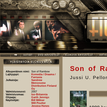
Hyppää pääsisältöön
Son of 
Alkuperäinen nimi:
Son of Rambow
Lajityyppi:
Komedia / Draama /
Jussi U. Pell
Fantasia
Julkaisija:
Sandrew
Metronome
Distribution Finland
Oy
Valmistusvuosi:
2007
Valmistusmaa:
Iso-Britannia
Ohjaaja:
Garth Jennigs
Näyttelijät:
Bill Millner
Will Poulter
Jessica Hynes