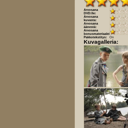
Arvosana
DVD:lle:
Arvosana
kuvasta:
Arvosana
äänestä:
Arvosana
bonusmateriaaleista:
Pakkotekstitys:
On
Kuvagalleria: