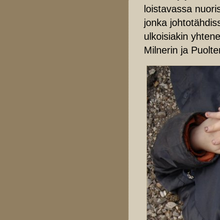
loistavassa nuor
jonka johtotähdi
ulkoisiakin yhte
Milnerin ja Puolte