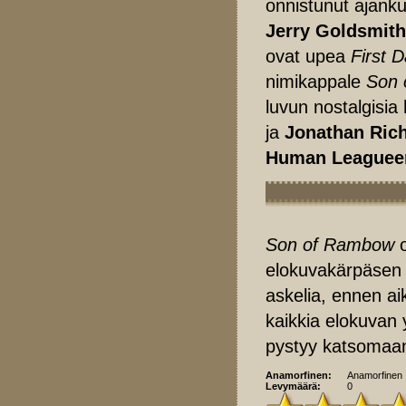
onnistunut ajanku
Jerry Goldsmith
ovat upea
First 
nimikappale
Son 
luvun nostalgisia 
ja
Jonathan Ric
Human Leaguee
Son of Rambow
o
elokuvakärpäsen p
askelia, ennen ai
kaikkia elokuvan 
pystyy katsomaan 
Anamorfinen:
Anamorfinen
Levymäärä:
0