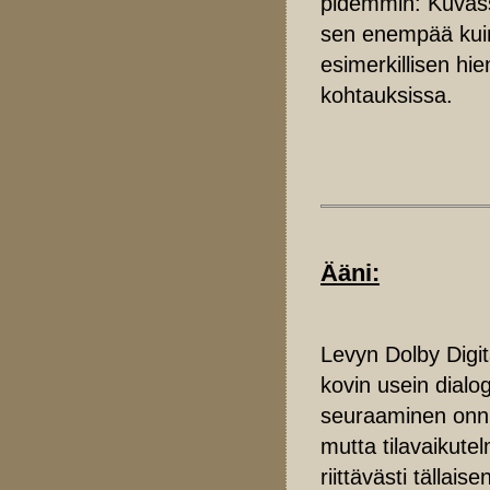
pidemmin: Kuvass
sen enempää kuin 
esimerkillisen hi
kohtauksissa.
Ääni:
Levyn Dolby Digit
kovin usein dialo
seuraaminen onnis
mutta tilavaikute
riittävästi tällai