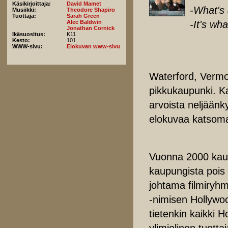
Käsikirjoittaja:
David Mamet
-What's 
Musiikki:
Theodore Shapiro
Tuottaja:
Sarah Green
-It's wh
Alec Baldwin
Jonathan Cornick
Ikäsuositus:
K11
Kesto:
101
WWW-sivu:
Elokuvan www-sivu
Waterford, Vermon
pikkukaupunki. K
arvoista neljäänk
elokuvaa katsoma
Vuonna 2000 kau
kaupungista pois 
johtama filmiryhm
-nimisen Hollywoo
tietenkin kaikki 
ylimielinen tuott