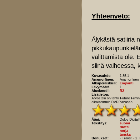
Yhteenveto:
Älykästä satiiria
pikkukaupunkielä
valittamista ole.
siinä vaiheessa, k
Kuvasuhde:
1,85:1
Anamorfinen:
Anamorfinen
Alkuperäiskieli:
Englanti
Levymäärä:
1
Aluekoodi:
R2
Lisätietoa:
Arvostelu on tehty Future Filmin 
aikaisemmin DVDPlazassa.
Ääni:
Dolby Digital 
Tekstitys:
suomi
ruotsi
norja
tanska
Bonukset:
- Traileri - 2