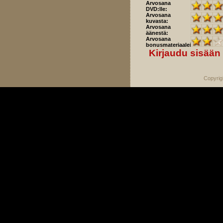
Arvosana
DVD:lle:
Arvosana
kuvasta:
Arvosana
äänestä:
Arvosana
bonusmateriaaleista:
Kirjaudu sisään
Copyrig