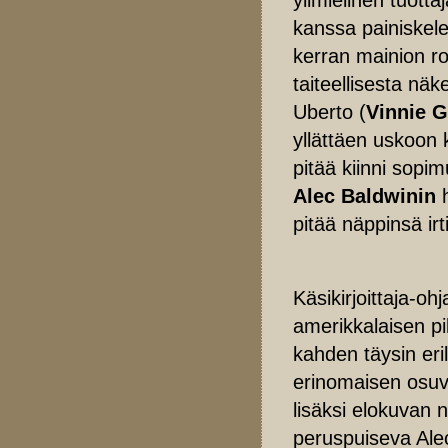
kanssa painiskele
kerran mainion r
taiteellisesta näk
Uberto (
Vinnie G
yllättäen uskoon k
pitää kiinni sopi
Alec Baldwinin
h
pitää näppinsä irt
Käsikirjoittaja-oh
amerikkalaisen p
kahden täysin eri
erinomaisen osuvi
lisäksi elokuvan n
peruspuiseva Alec