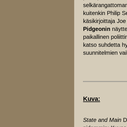
selkärangattoman
kuitenkin Philip
käsikirjoittaja J
Pidgeonin
näytte
paikallinen polii
katso suhdetta hy
suunnitelmien vai
Kuva:
State and Main
DV