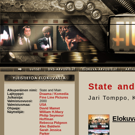
Hyppää pääsisältöön
State and
Alkuperäinen nimi:
State and Main
Lajityyppi:
Draama / Komedia
Jari Tomppo
,
Julkaisija:
Fine Line Pictures
Valmistusvuosi:
2000
Valmistusmaa:
USA
Ohjaaja:
David Mamet
Näyttelijät:
William H.Macy
Philip Seymour
Elokuv
Hoffman
Rebecca Pidgeon
Alec Baldwin
Sarah Jessica
Parker