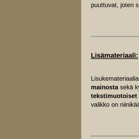
puuttuvat, joten
Lisämateriaali:
Lisukemateriaali
mainosta
sekä k
tekstimuotoiset 
valikko on niinik