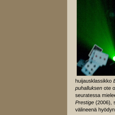
huijausklassikko
puhalluksen
ote o
seuratessa miel
Prestige
(2006),
välineenä hyödy