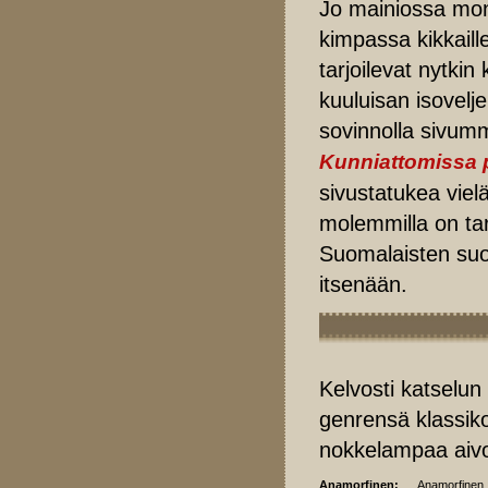
Jo mainiossa mo
kimpassa kikkail
tarjoilevat nytkin
kuuluisan isovel
sovinnolla sivumm
Kunniattomissa 
sivustatukea viel
molemmilla on ta
Suomalaisten suo
itsenään.
Kelvosti katselun 
genrensä klassikok
nokkelampaa aivo
Anamorfinen:
Anamorfinen