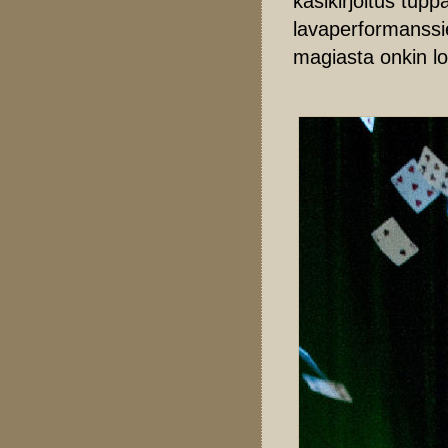
käsikirjoitus tup
lavaperformanssie
magiasta onkin lop