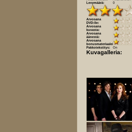
Levymäärä:
0
Arvosana
DVD:lle:
Arvosana
kuvasta:
Arvosana
äänestä:
Arvosana
bonusmateriaaleista:
Pakkotekstitys:
On
Kuvagalleria: