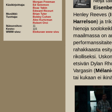
Neljä ta
Morgan Freeman
Käsikirjoittaja:
Ed Solomon
Eisenbe
Boaz Yakin
Edward Ricourt
Henley Reeves (
Musiikki:
Brian Tyler
Tuottaja:
Bobby Cohen
Alex Kurtzman
Harrelson
) ja tr
Robert Orci
Ikäsuositus:
11
hienoja soolokeik
Kesto:
115
WWW-sivu:
Elokuvan www-sivu
maailmassa on ant
performanssitaite
rahakkaasta esity
rikolliseksi. Usk
etsivän Dylan Rh
Vargasin (
Mélani
tai kukaan ei ikin