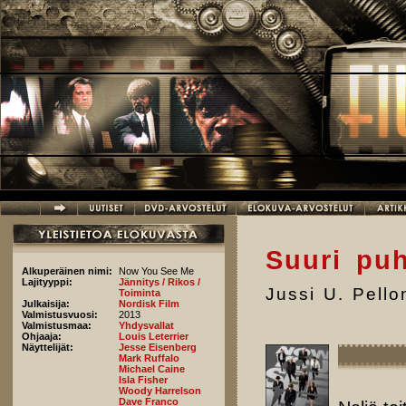
Hyppää pääsisältöön
Suuri puh
Alkuperäinen nimi:
Now You See Me
Lajityyppi:
Jännitys / Rikos /
Jussi U. Pell
Toiminta
Julkaisija:
Nordisk Film
Valmistusvuosi:
2013
Valmistusmaa:
Yhdysvallat
Ohjaaja:
Louis Leterrier
Näyttelijät:
Jesse Eisenberg
Mark Ruffalo
Michael Caine
Isla Fisher
Woody Harrelson
Dave Franco