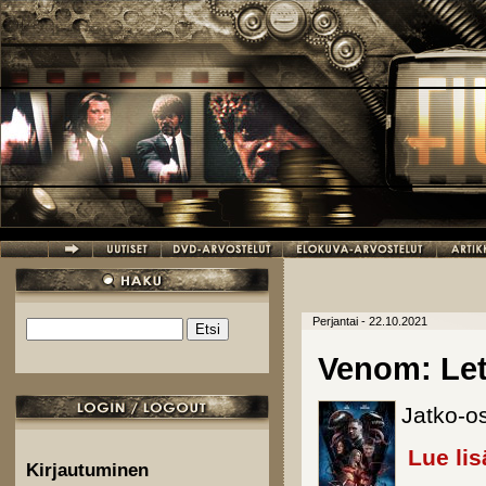
Hyppää pääsisältöön
Perjantai - 22.10.2021
Etsi
Hakulomake
Venom: Let
Jatko-o
Lue lis
Kirjautuminen