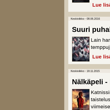
Lue lis
Keskiviikko - 08.06.2016
Suuri puha
Lain har
temppuj
Lue lis
Keskiviikko - 18.11.2015
Nälkäpeli -
Katnissi
taistel
viimeis