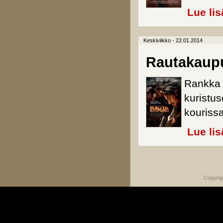
Lue lis
Keskiviikko - 22.01.2014
Rautakaup
Rankka 
kuristus
kourissa
Lue lis
Sivut
Copyrig