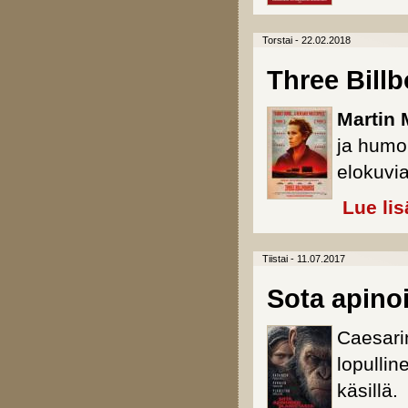
Torstai - 22.02.2018
Three Bill
Martin
ja humor
elokuvi
Lue lis
Tiistai - 11.07.2017
Sota apino
Caesari
lopulli
käsillä.