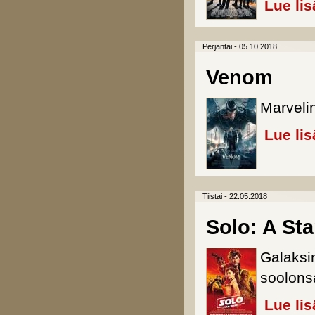
Lue lis
Perjantai - 05.10.2018
Venom
Marvelin
Lue lis
Tiistai - 22.05.2018
Solo: A Sta
Galaksi
soolons
Lue lis