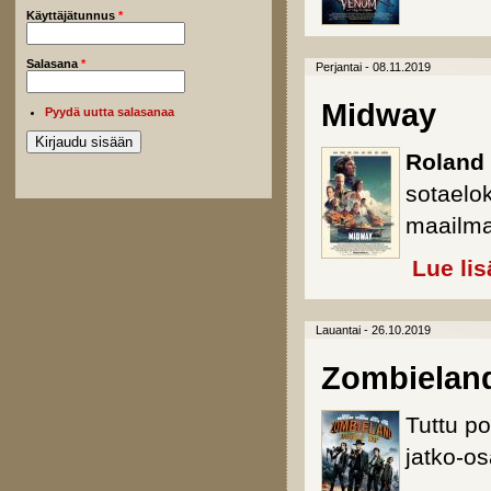
Käyttäjätunnus
*
Salasana
*
Perjantai - 08.11.2019
Midway
Pyydä uutta salasanaa
Roland
sotaelo
maailm
Lue lis
Lauantai - 26.10.2019
Zombieland
Tuttu p
jatko-o