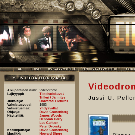
Hyppää pääsisältöön
Videodrom
Alkuperäinen nimi:
Videodrome
Lajityyppi:
Tieteiselokuva /
Jussi U. Pell
Trilleri / Jännitys
Julkaisija:
Universal Pictures
Valmistusvuosi:
1983
Valmistusmaa:
Yhdysvallat
Ohjaaja:
David Cronenberg
Näyttelijät:
James Woods
Deborah Harry
Les Carlson
Peter Dvorsky
Käsikirjoittaja:
David Cronenberg
Musiikki:
Howard Shore