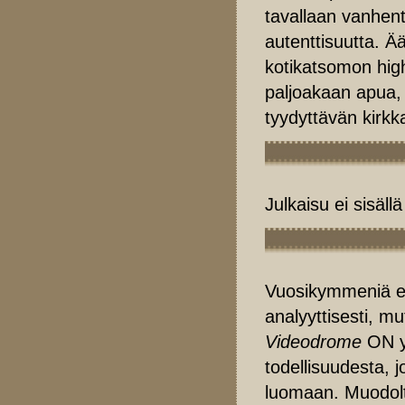
tavallaan vanhen
autenttisuutta. Ää
kotikatsomon high
paljoakaan apua, m
tyydyttävän kirkka
Julkaisu ei sisäll
Vuosikymmeniä el
analyyttisesti, m
Videodrome
ON yh
todellisuudesta, 
luomaan. Muodolt