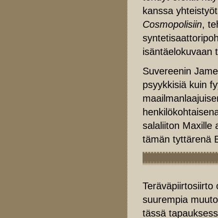
kanssa yhteistyö
Cosmopolisiin
, t
syntetisaattoripoh
isäntäelokuvaan tä
Suvereenin James
psyykkisiä kuin f
maailmanlaajuise
henkilökohtaisen
salaliiton Maxill
tämän tyttärenä 
Teräväpiirtosiirto
suurempia muutok
tässä tapauksessa