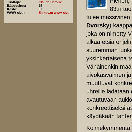
Pienen, 
Tuottaja:
Claude Héroux
Ikäsuositus:
15
83:n tuo
Kesto:
87
WWW-sivu:
Elokuvan www-sivu
tulee massivinen 
Dvorsky
) kaappa
joka on nimetty V
alkaa etsiä ohje
suuremman luokan
yksinkertaisena t
Vähäinenkin määr
aivokasvaimen ja 
muuttuvat konkree
uhreille ladataan
avautuvaan aukko
konkreettiseksi a
käydäkään tantere
Kolmekymmentä vu