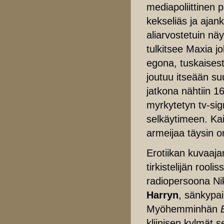
mediapoliittinen 
kekseliäs ja aja
aliarvostetuin nä
tulkitsee Maxia j
egona, tuskaisest
joutuu itseään s
jatkona nähtiin 
myrkytetyn tv-sign
selkäytimeen. Kai
armeijaa täysin 
Erotiikan kuvaaja
tirkistelijän roolis
radiopersoona Nik
Harryn
, sänkypa
Myöhemminhän
kliinisen kylmät s