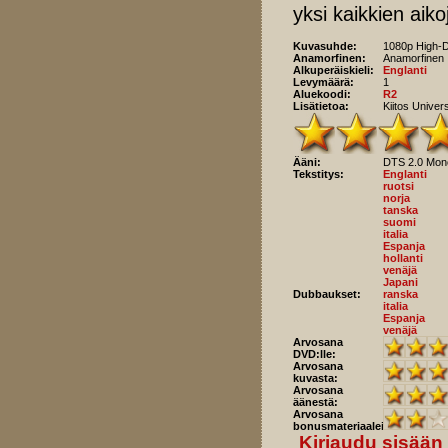
yksi kaikkien aik
Kuvasuhde:
1080p High-D
Anamorfinen:
Anamorfinen
Alkuperäiskieli:
Englanti
Levymäärä:
1
Aluekoodi:
R2
Lisätietoa:
Kiitos Univers
Ääni:
DTS 2.0 Mon
Tekstitys:
Englanti
ruotsi
norja
tanska
suomi
italia
Espanja
hollanti
venäjä
Japani
Dubbaukset:
ranska
italia
Espanja
venäjä
Arvosana
DVD:lle:
Arvosana
kuvasta:
Arvosana
äänestä:
Arvosana
bonusmateriaaleista:
Kirjaudu sisään