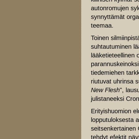
autonromujen syle
synnyttämät orgas
teemaa.
Toinen silmiinpis
suhtautuminen lä
lääketieteellinen 
parannuskeinoksi 
tiedemiehen tarkk
riutuvat uhrinsa 
New Flesh
", lau
julistaneeksi Cr
Erityishuomion el
lopputuloksesta 
seitsenkertainen 
tehdyt efektit nä