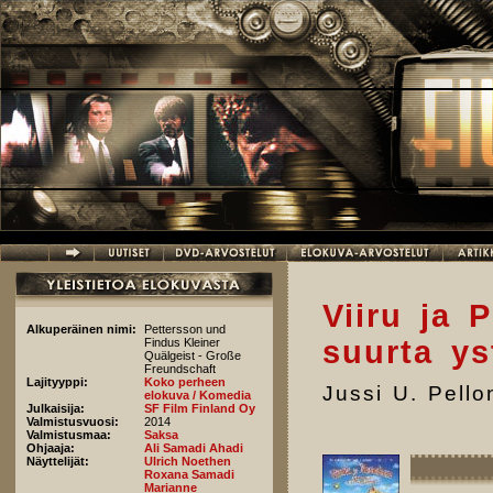
Hyppää pääsisältöön
Viiru ja 
Alkuperäinen nimi:
Pettersson und
suurta ys
Findus Kleiner
Quälgeist - Große
Freundschaft
Lajityyppi:
Koko perheen
Jussi U. Pell
elokuva / Komedia
Julkaisija:
SF Film Finland Oy
Valmistusvuosi:
2014
Valmistusmaa:
Saksa
Ohjaaja:
Ali Samadi Ahadi
Näyttelijät:
Ulrich Noethen
Roxana Samadi
Marianne