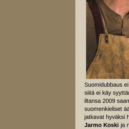
Suomidubbaus ei 
siitä ei käy syytt
iltansa 2009 saa
suomenkieliset ä
jatkavat hyväksi 
Jarmo Koski
ja 