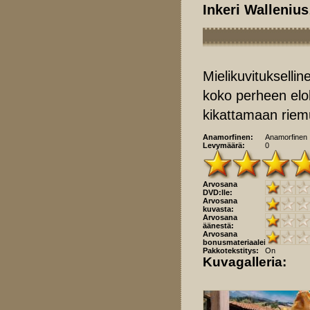
Inkeri Wallenius
Mielikuvitukselline
koko perheen elo
kikattamaan riemu
Anamorfinen:
Anamorfinen
Levymäärä:
0
Arvosana
DVD:lle:
Arvosana
kuvasta:
Arvosana
äänestä:
Arvosana
bonusmateriaaleista:
Pakkotekstitys:
On
Kuvagalleria: