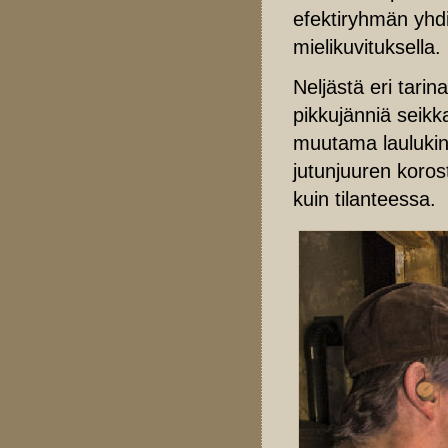
efektiryhmän yhdis
mielikuvituksella.
Neljästä eri tari
pikkujänniä seikka
muutama laulukin.
jutunjuuren koros
kuin tilanteessa.