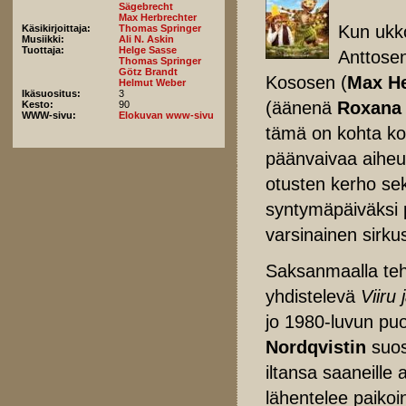
Sägebrecht
Max Herbrechter
Kun ukk
Käsikirjoittaja:
Thomas Springer
Musiikki:
Ali N. Askin
Tuottaja:
Helge Sasse
Anttosen
Thomas Springer
Götz Brandt
Kososen (
Max He
Helmut Weber
Ikäsuositus:
3
(äänenä
Roxana
Kesto:
90
WWW-sivu:
Elokuvan www-sivu
tämä on kohta ko
päänvaivaa aiheu
otusten kerho sekä
syntymäpäiväksi p
varsinainen sirku
Saksanmaalla teht
yhdistelevä
Viiru
jo 1980-luvun pu
Nordqvistin
suosi
iltansa saaneille 
lähentelee paikoin