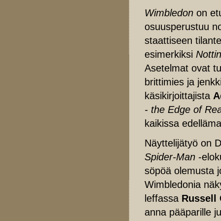
Wimbledon
on et
osuusperustuu nokk
staattiseen tilan
esimerkiksi
Nottin
Asetelmat ovat tu
brittimies ja jenk
käsikirjoittajista
A
- the Edge of Re
kaikissa edelläma
Näyttelijätyö on 
Spider-Man
-elok
söpöä olemusta jo
Wimbledonia näky
leffassa
Russell
anna pääparille j