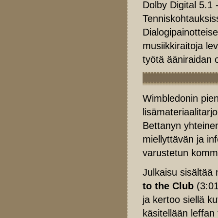
Dolby Digital 5.1 
Tenniskohtauksissa
Dialogipainotteis
musiikkiraitoja l
työtä ääniraidan 
Wimbledonin pien
lisämateriaalitar
Bettanyn yhtein
miellyttävän ja inf
varustetun komme
Julkaisu sisältää 
to the Club
(3:01
ja kertoo siellä 
käsitellään leffa