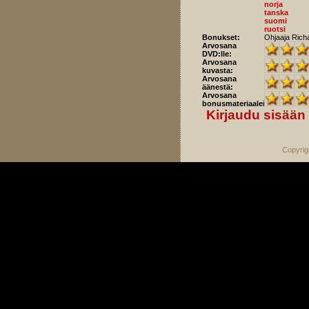
norja
tanska
suomi
ruotsi
Bonukset:
Ohjaaja Richa
Arvosana
DVD:lle:
Arvosana
kuvasta:
Arvosana
äänestä:
Arvosana
bonusmateriaaleista:
Kirjaudu sisään
Copyrig