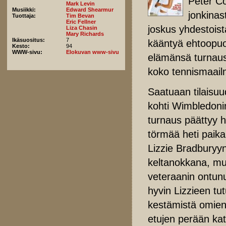
Peter Co
Mark Levin
Musiikki:
Edward Shearmur
jonkinas
Tuottaja:
Tim Bevan
Eric Fellner
joskus yhdestoist
Liza Chasin
Mary Richards
Ikäsuositus:
7
kääntyä ehtoopuo
Kesto:
94
WWW-sivu:
Elokuvan www-sivu
elämänsä turnausta
koko tennismaai
Saatuaan tilaisuud
kohti Wimbledonin
turnaus päättyy 
törmää heti paika
Lizzie Bradburyyn
keltanokkana, m
veteraanin ontunu
hyvin Lizzieen tu
kestämistä omie
etujen perään kat