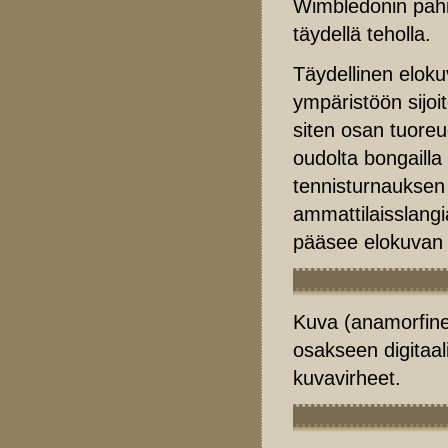
Wimbledonin pahi
täydellä teholla.
Täydellinen elok
ympäristöön sijoit
siten osan tuoreu
oudolta bongaill
tennisturnauksen k
ammattilaisslangi
pääsee elokuvan 
Kuva (anamorfine
osakseen digitaali
kuvavirheet.