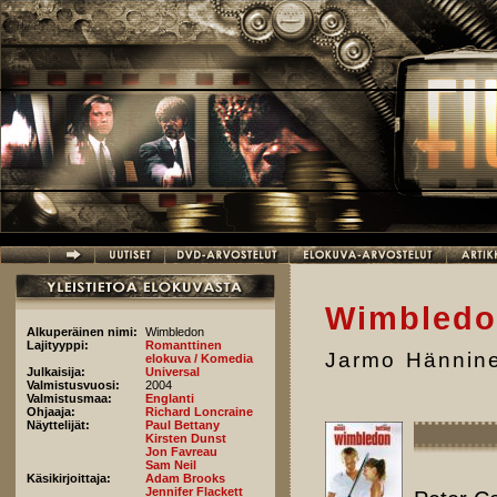
Hyppää pääsisältöön
Wimbled
Alkuperäinen nimi:
Wimbledon
Lajityyppi:
Romanttinen
Jarmo Hännin
elokuva / Komedia
Julkaisija:
Universal
Valmistusvuosi:
2004
Valmistusmaa:
Englanti
Ohjaaja:
Richard Loncraine
Näyttelijät:
Paul Bettany
Kirsten Dunst
Jon Favreau
Sam Neil
Käsikirjoittaja:
Adam Brooks
Jennifer Flackett