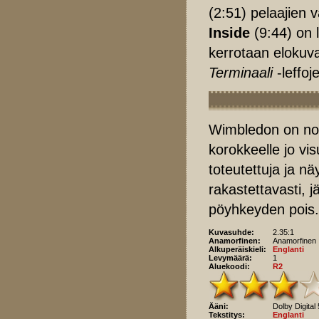
(2:51) pelaajien 
Inside
(9:44) on 
kerrotaan eloku
Terminaali
-leffoj
Wimbledon on no
korokkeelle jo vi
toteutettuja ja n
rakastettavasti, 
pöyhkeyden pois.
Kuvasuhde:
2.35:1
Anamorfinen:
Anamorfinen
Alkuperäiskieli:
Englanti
Levymäärä:
1
Aluekoodi:
R2
Ääni:
Dolby Digital 
Tekstitys:
Englanti