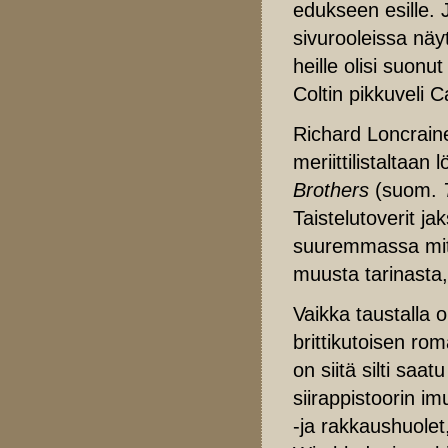
edukseen esille. 
sivurooleissa näy
heille olisi suonu
Coltin pikkuveli C
Richard Loncraine
meriittilistaltaa
Brothers
(suom.
Taistelutoverit j
suuremmassa mitt
muusta tarinasta,
Vaikka taustalla 
brittikutoisen ro
on siitä silti saa
siirappistoorin im
-ja rakkaushuolet,