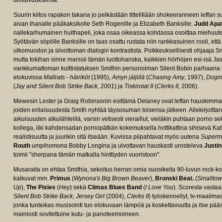
ulottuvuuksiinsa.
Suurin kiitos rapakon takana jo pelkästään tittelillään shokeeranneen leffan
aivan ihanalle pääkaksikolle Seth Rogenille ja Elizabeth Banksille.
Judd Apa
nallekarhumainen huithapeli, joka osaa oikeassa kohdassa osoittaa miehuutens
Syötävän söpölle Banksille on taas osattu rustata niin rankkasuinen rooli, ett
ulkomuodon ja siivottoman dialogin kontrastista. Poikkeuksellisesti ohjaaja Sm
mutta tokihan sinne marssii tämän luottohanska, kaikkien hörhöjen esi-isä J
vankkumattoman kulttistatuksen Smithin personoiman Silent Bobin parhaana
elokuvissa
Mallrats - häiriköt
(1995),
Amyn jäljillä
(
Chasing Amy
, 1997),
Dogm
(
Jay and Silent Bob Strike Back
, 2001) ja
Tiskirotat II
(
Clerks II
, 2006).
Mewesin Lester ja Graig Robinsonin esittämä Delaney ovat leffan hauskimmat h
joiden erilaisuudesta Smith nyhtää täysosuman toisensa jälkeen. Allekirjoitta
aikuisuuden alkulähteillä, varsin vetisesti vieraillut, vieläkin puhtaan porno 
kollega, liki kahdensadan pornopätkän kokemuksella hottikattina sihisevä Ka
realistisuutta ja juurikin sitä itseään. Kuvissa piipahtavat myös uutena
Superm
Routh
umpihomona Bobby Longina ja ulvottavan hauskasti urosteleva
Justin
toimii "sherpana tämän matkalla hinttiyden vuoristoon".
Musaraita on ehtaa Smithia, sekoitus herran omia suosikeita 90-luvun rock-k
kaikuvat mm.
Primus
(
Wynona's Big Brown Beaver
),
Bronski Beat.
(
Smalltow
Up
),
The Pixies
(
Hey
) sekä
Climax Blues Band
(
I Love You
). Scoresta vasta
Silent Bob Strike Back
,
Jersey Girl
(2004),
Clerks II
) työskennellyt, tv-maailm
jonka tunteikas musisointi tuo elokuvaan lämpöä ja koskettavuutta ja itse pääs
mainiosti sovitettuine kutu- ja panoteemoineen.