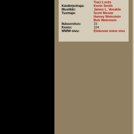
Traci Lords
Käsikirjoittaja:
Kevin Smith
Musiikki:
James L. Venable
Tuottaja:
Scott Mosier
Harvey Weinstein
Bob Weinstein
Ikäsuositus:
15
Kesto:
104
WWW-sivu:
Elokuvan www-sivu