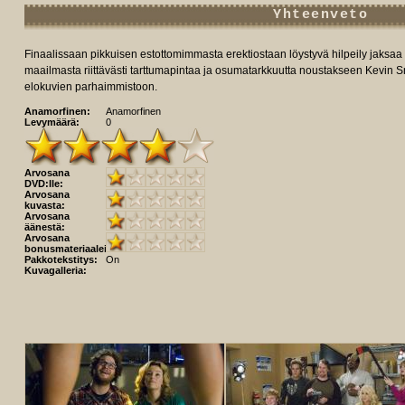
Yhteenveto
Finaalissaan pikkuisen estottomimmasta erektiostaan löystyvä hilpeily jaksaa
maailmasta riittävästi tarttumapintaa ja osumatarkkuutta noustakseen Kevin 
elokuvien parhaimmistoon.
Anamorfinen:
Anamorfinen
Levymäärä:
0
Arvosana
DVD:lle:
Arvosana
kuvasta:
Arvosana
äänestä:
Arvosana
bonusmateriaaleista:
Pakkotekstitys:
On
Kuvagalleria: