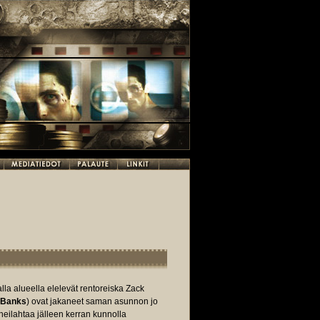
a alueella elelevät rentoreiska Zack
h Banks
) ovat jakaneet saman asunnon jo
heilahtaa jälleen kerran kunnolla