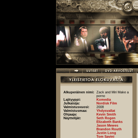
Hyppää pääsisältöön
Alkuperäinen nimi:
Zack and Miri Make a
porno
Lajityyppi:
Komedia
Julkaisija:
Nordisk Film
Valmistusvuosi:
2008
Valmistusmaa:
Yhdysvallat
Ohjaaja:
Kevin Smith
Näyttelijät:
Seth Rogen
Elizabeth Banks
Jason Mewes
Brandon Routh
Justin Long
Tom Savini