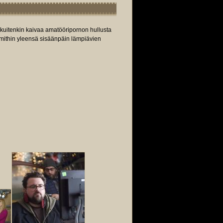
 kuitenkin kaivaa amatööripornon hullusta
Smithin yleensä sisäänpäin lämpiävien