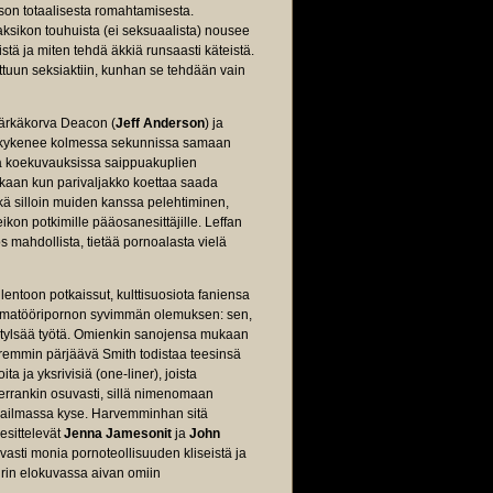
ason totaalisesta romahtamisesta.
ksikon touhuista (ei seksuaalista) nousee
stä ja miten tehdä äkkiä runsaasti käteistä.
ttuun seksiaktiin, kunhan se tehdään vain
märkäkorva Deacon (
Jeff Anderson
) ja
a kykenee kolmessa sekunnissa samaan
ä koekuvauksissa saippuakuplien
kaan kun parivaljakko koettaa saada
kä silloin muiden kanssa pelehtiminen,
kon potkimille pääosanesittäjille. Leffan
jos mahdollista, tietää pornoalasta vielä
toon potkaissut, kulttisuosiota faniensa
amatööripornon syvimmän olemuksen: sen,
n tylsää työtä. Omienkin sanojensa mukaan
paremmin pärjäävä Smith todistaa teesinsä
ta ja yksrivisiä (one-liner), joista
 kerrankin osuvasti, sillä nimenomaan
 maailmassa kyse. Harvemminhan sitä
 esittelevät
Jenna Jamesonit
ja
John
vasti monia pornoteollisuuden kliseistä ja
Mirin elokuvassa aivan omiin