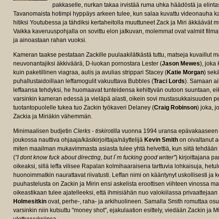
pakkaselle, nurkan takaa irvistää ruma uhka häädöstä ja elint
Tavanomaista hotimpi hyppäys arkeen tulee, kun salaa kuvattu videonauha ka
hitiksi Youtubessa ja tähdiksi kertaheitolla muuttuneet Zack ja Miri äkkäävät mi
Vaikka kaveruuspohjalla on sovittu elon jatkuvan, molemmat ovat valmiit filma
ja ainoastaan rahan vuoksi.
Kameran taakse pestataan Zackille puulaakilätkästä tuttu, matseja kuvaillut 
neuvonantajiksi äkkiväärä, D-luokan pornostara Lester (
Jason Mewes
), jok
kuin paketillinen viagraa, aulis ja avulias strippari Stacey (
Katie Morgan
) sek
puhallustaidoillaan leffamogulit vakuuttava Bubbles (
Traci Lords
). Samaan ai
leffaansa tehdyksi, he huomaavat tunteidensa kehittyvän outoon suuntaan, ei
varsinkin kameran edessä ja vieläpä alasti, oikein sovi mustasukkaisuuden pei
tuotantopuolelle tukea tuo Zackin työkaveri Delaney (
Craig Robinson
) joka, 
Zackia ja Miriäkin vähemmän.
Minimaalisen budjetin
Clerks - tiskirotilla
vuonna 1994 uransa epävakaaseen len
joukossa nauttiva ohjaaja/käsikirjoittaja/näyttelijä
Kevin Smith
on oivaltanut 
miten maailman mukavimmasta asiasta tulee yhtä helvettiä, kun siitä tehdää
(
"I dont know fuck about directing, but I`m fucking good writer"
) kirjoittajana 
oikeaksi, sillä leffa vilisee Rapalan kolmihaaraisena tarttuvia lohkaisuja, hetuloi
huonoimmatkin naurattavat riivatusti. Leffan nimi on kääntynyt uskollisesti ja
puuhastelusta on Zackin ja Mirin ensi askelista eroottisen viihteen vinossa
oikeastikaan tulee ajatelleeksi, että ihmisiähän nuo valokiilassa privaattejaan
Holmesitkin
ovat, perhe-, raha- ja arkihuolineen. Samalla Smith romuttaa osu
varsinkin niin kutsuttu "money shot", ejakulaation esittely, viedään Zackin ja 