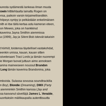
 suuresta sydämestä lankeaa ilman muuta
towin
hittitehtaalta lainattu Rogen on
a, paikoin varsin kirjaimellisestikin.
ä hilpeys syntyy jo pelkästään enkelimäisen
ith ei itse tällä kertaa astu kameran eteen,
ason Mewes, joka on hankkinut
 kaverina Jayna Smithin aiemmissa
a
(1999),
Jay ja Silent Bob iskevät takaisin
örhöt, toistensa täydelliset vastakohdat,
neenkin unissa, kauan, kauan sitten
seksiveteraani Traci Lords ja tämän nuorempi
tie Morgan tuovat juttuun aimo annoksen
anina
maineeseen noussut
Brandon
 Long
tämän kaverina Brandonina, joka
omboista. Sulassa sovussa soundtrackilla
n Boy
),
Blondie
(
Dreaming
),
DMX
(
Party
a aiemminkin Smithin kanssa (
Jay and
assa kasvanut säveltäjä
James L. Venable
,
uorituksiin mällikaupalla autenttisuutta