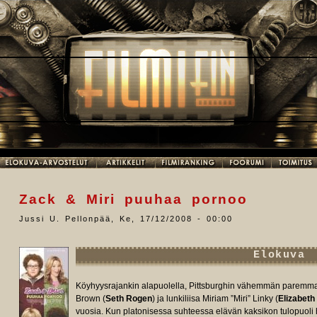
Zack & Miri puuhaa pornoo
Jussi U. Pellonpää
,
Ke, 17/12/2008 - 00:00
Elokuva
Köyhyysrajankin alapuolella, Pittsburghin vähemmän paremmall
Brown (
Seth Rogen
) ja lunkiliisa Miriam ”Miri” Linky (
Elizabet
vuosia. Kun platonisessa suhteessa elävän kaksikon tulopuoli 