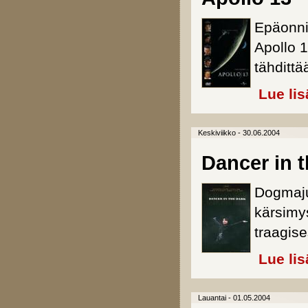
Epäonni
Apollo 
tähdittä
Lue lis
Keskiviikko - 30.06.2004
Dancer in 
Dogmaju
kärsimys
traagise
Lue lis
Lauantai - 01.05.2004