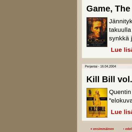
Game, The 
Jännityk
takuulla
synkkä j
Lue lis
Perjantai - 16.04.2004
Kill Bill vol
Quentin
"elokuv
Lue lis
« ensimmäinen
‹ edel