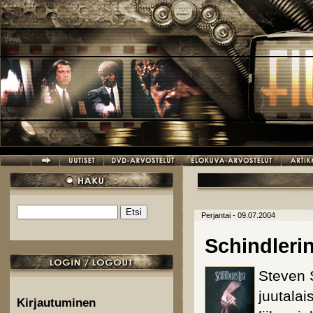
Hyppää pääsisältöön
Etsi
Perjantai - 09.07.2004
Hakulomake
Schindlerin
Steven S
juutalai
Kirjautuminen