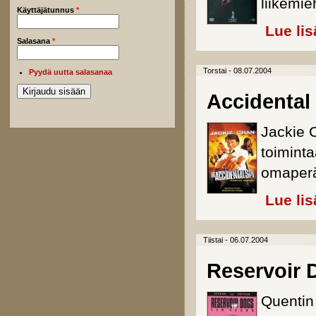
liikemie
Käyttäjätunnus
*
Lue lis
Salasana
*
Torstai - 08.07.2004
Pyydä uutta salasanaa
Accidental
Jackie 
toiminta
omaperäi
Lue lis
Tiistai - 06.07.2004
Reservoir 
Quentin