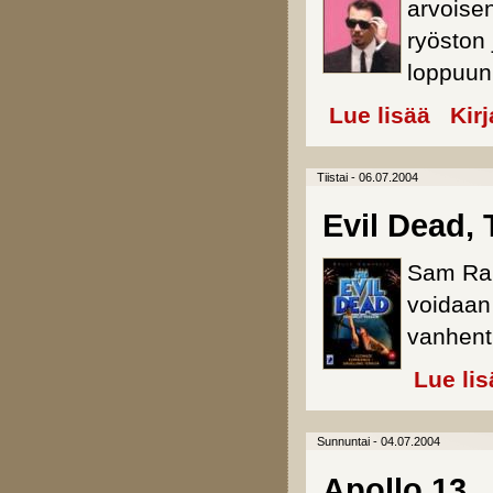
arvoise
ryöston 
loppuun 
Lue lisää
about Res
Kir
Tiistai - 06.07.2004
Evil Dead,
Sam Rai
voidaan
vanhentu
Lue lis
Sunnuntai - 04.07.2004
Apollo 13