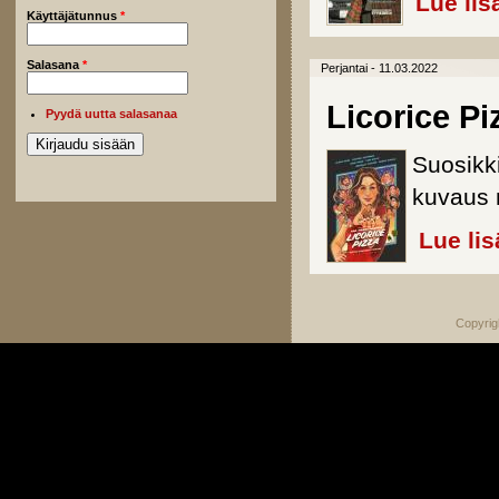
Lue lis
Käyttäjätunnus
*
Salasana
*
Perjantai - 11.03.2022
Licorice Pi
Pyydä uutta salasanaa
Suosikk
kuvaus 
Lue lis
Copyrig