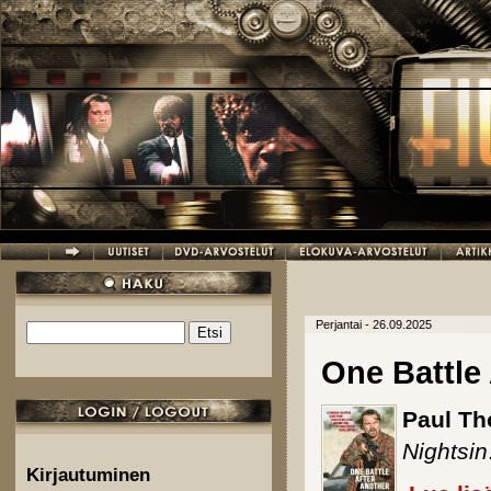
Hyppää pääsisältöön
Perjantai - 26.09.2025
Etsi
Hakulomake
One Battle
Paul T
Nightsin
Kirjautuminen