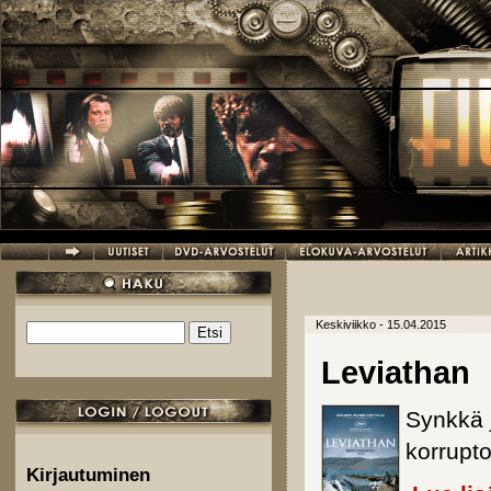
Hyppää pääsisältöön
Keskiviikko - 15.04.2015
Etsi
Hakulomake
Leviathan
Synkkä 
korrupto
Kirjautuminen