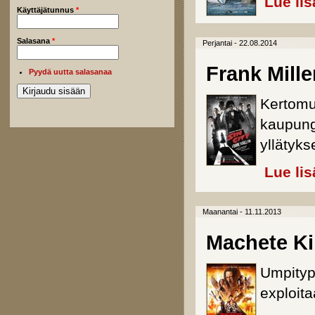
Lue lis
Käyttäjätunnus
*
Salasana
*
Perjantai - 22.08.2014
Frank Mille
Pyydä uutta salasanaa
Kertomu
kaupungi
yllätyk
Lue lis
Maanantai - 11.11.2013
Machete Ki
Umpitype
exploita