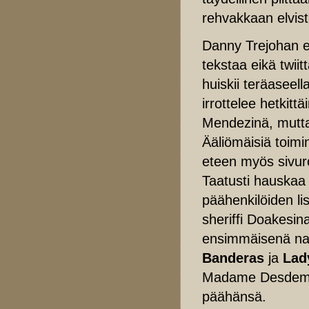
rehvakkaan elvist
Danny Trejohan e
tekstaa eikä twii
huiskii teräaseell
irrottelee hetkitt
Mendezinä, mutta
Ääliömäisiä toimi
eteen myös sivuro
Taatusti hauskaa
päähenkilöiden l
sheriffi Doakesin
ensimmäisenä n
Banderas
ja
Lad
Madame Desdem
päähänsä.