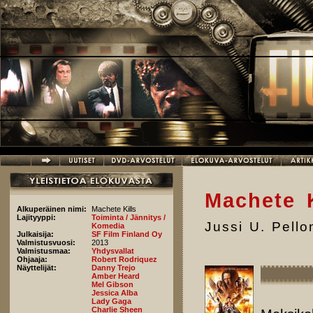
Hyppää pääsisältöön
Machete K
Alkuperäinen nimi:
Machete Kills
Lajityyppi:
Toiminta / Jännitys /
Jussi U. Pell
Komedia
Julkaisija:
SF Film Finland Oy
Valmistusvuosi:
2013
Valmistusmaa:
Yhdysvallat
Ohjaaja:
Robert Rodriquez
Näyttelijät:
Danny Trejo
Amber Heard
Mel Gibson
Jessica Alba
Lady Gaga
Charlie Sheen