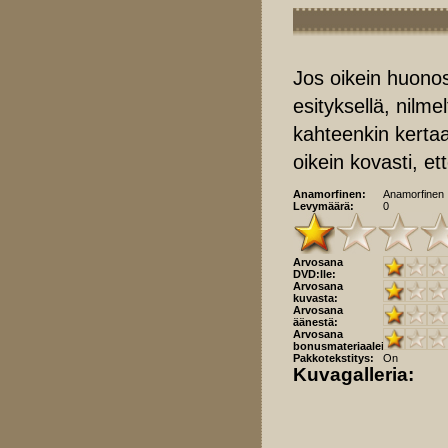
Jos oikein huonos
esityksellä, nilm
kahteenkin kertaa
oikein kovasti, e
Anamorfinen:
Anamorfinen
Levymäärä:
0
Arvosana
DVD:lle:
Arvosana
kuvasta:
Arvosana
äänestä:
Arvosana
bonusmateriaaleista:
Pakkotekstitys:
On
Kuvagalleria: