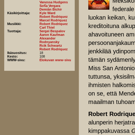
Meksikol
Vanessa Hudgens
Sofía Vergara
federale
Demián Bichir
Käsikirjoittaja:
Kyle Ward
luokan keikan, ku
Robert Rodriquez
Marcel Rodriquez
Musiikki:
Robert Rodriquez
kreditoituna alku
Carl Thiel
Tuottaja:
Sergei Bespalov
ahavoituneen amm
Aaron Kaufman
Alexander
persoonanjakaum
Rodnyansky
Rcik Schwartz
Robert Rodriquez
jenkkilää ydinpom
Ikäsuositus:
18
Kesto:
108
tämän sydämenlyö
WWW-sivu:
Elokuvan www-sivu
Miss San Antonio
tuttunsa, yksisilm
ihmisten halkomis
on se, että Mendez
maailman tuhoami
Robert Rodrique
alunperin herjatr
kimppakuvassa
G