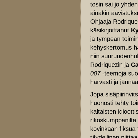
tosin sai jo yhde
ainakin aavistuk
Ohjaaja Rodrique
käsikirjoittanut
Ky
ja tympeän toimi
kehyskertomus h
niin suuruudenh
Rodriquezin ja
Ca
007
-teemoja suo
harvasti ja jänn
Jopa sisäpiirinvit
huonosti tehty toi
kaltaisten idiootti
rikoskumppanilta
kovinkaan fiksua 
täydellinen piitt