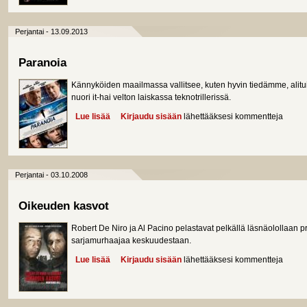
Perjantai - 13.09.2013
Paranoia
Kännyköiden maailmassa vallitsee, kuten hyvin tiedämme, alitui
nuori it-hai velton laiskassa teknotrillerissä.
Lue lisää
about Paranoia
Kirjaudu sisään
lähettääksesi kommentteja
Perjantai - 03.10.2008
Oikeuden kasvot
Robert De Niro ja Al Pacino pelastavat pelkällä läsnäolollaan proto
sarjamurhaajaa keskuudestaan.
Lue lisää
about Oikeuden kasvot
Kirjaudu sisään
lähettääksesi kommentteja