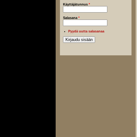
Käyttäjätunnus
*
Salasana
*
Pyydä uutta salasanaa