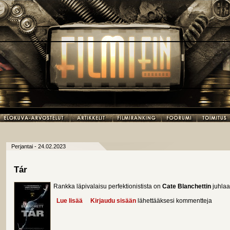
Perjantai - 24.02.2023
Tár
Rankka läpivalaisu perfektionistista on
Cate Blanchettin
juhlaa
Lue lisää
about Tár
Kirjaudu sisään
lähettääksesi kommentteja