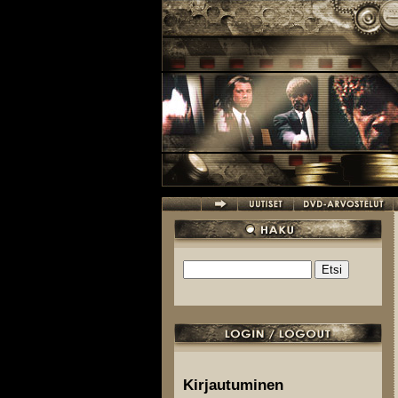
Hyppää pääsisältöön
Etsi
Hakulomake
Kirjautuminen